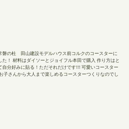
常磐の杜 田山建設モデルハウス前​コルクのコースターに
！ ​材料はダイソーとジョイフル本田で購入 ​作り方はと
分好みに貼る！ただそれだけです!!! ​可愛いコースター
いお子さんから大人まで楽しめるコースターつくりなのでし