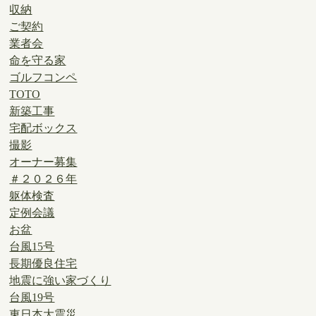
収納
ご契約
業者会
命を守る家
ゴルフコンペ
TOTO
新築工事
宅配ボックス
撮影
オーナー募集
＃２０２６年
躯体検査
定例会議
お盆
台風15号
長期優良住宅
地震に強い家づくり
台風19号
東日本大震災