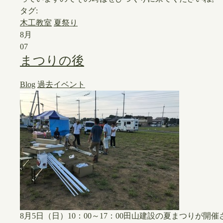
タグ:
木工教室
夏祭り
8月
07
まつりの後
Blog
過去イベント
8月5日（日）10：00～17：00田山建設の夏まつりが