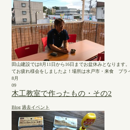
​田山建設では8月11日から16日までお盆休みとなります
てお疲れ様会をしましたよ！場所は水戸市・来食 プライ
8月
09
木工教室で作ったもの・その2
Blog
過去イベント