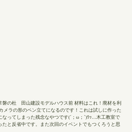
常磐の杜 田山建設モデルハウス前 ​材料はこれ！廃材を利
とカメラの形のペン立てになるのです！これは試しに作った
ってしまった残念なやつです(´；ω；`)ｳｯ…木工教室で
ったと反省中です。また次回のイベントでもつくろうと思