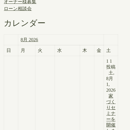
オーナー様募集
ローン相談会
カレンダー
8月 2026
日
月
火
水
木
金
土
1
1
投稿
土,
8月
1,
2026
家
づく
りセ
ミナ
ーを
開催