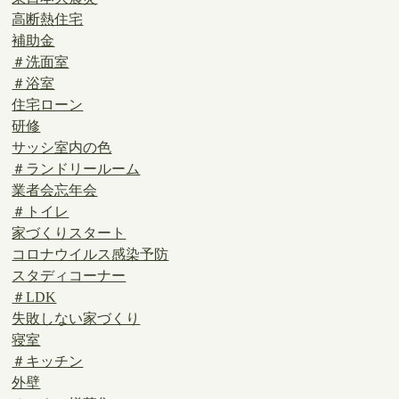
高断熱住宅
補助金
＃洗面室
＃浴室
住宅ローン
研修
サッシ室内の色
＃ランドリールーム
業者会忘年会
＃トイレ
家づくりスタート
コロナウイルス感染予防
スタディコーナー
＃LDK
失敗しない家づくり
寝室
＃キッチン
外壁