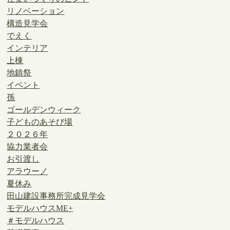
リノベーション
構造見学会
でえく
インテリア
上棟
地鎮祭
イベント
孫
ゴールデンウィーク
子どものあそび場
２０２６年
協力業者会
お引渡し
アラウーノ
夏休み
田山建設事務所完成見学会
モデルハウスME+
＃モデルハウス