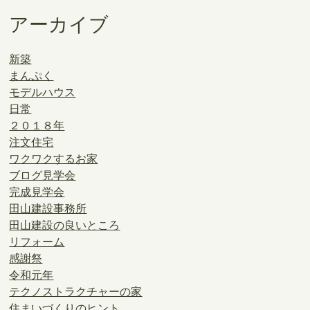
アーカイブ
新築
まんぷく
モデルハウス
日常
２０１８年
注文住宅
ワクワクするお家
ブログ見学会
完成見学会
田山建設事務所
田山建設の良いところ
リフォーム
感謝祭
令和元年
テクノストラクチャーの家
住まいづくりのヒント