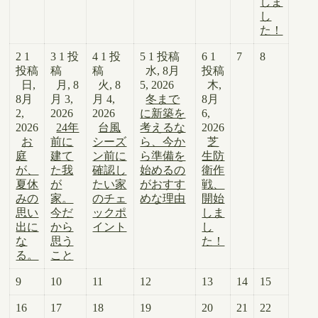
しま
し
た！
2
1
3
1 投
4
1 投
5
1 投稿
6
1
7
8
投稿
稿
稿
水, 8月
投稿
日,
月, 8
火, 8
5, 2026
木,
8月
月 3,
月 4,
冬まで
8月
2,
2026
2026
に新築を
6,
2026
24年
台風
考えるな
2026
お
前に
シーズ
ら、今か
芝
庭
建て
ン前に
ら準備を
生防
が、
た我
確認し
始めるの
衛作
夏休
が
たい家
がおすす
戦、
みの
家。
のチェ
めな理由
開始
思い
今だ
ックポ
しま
出に
から
イント
し
な
思う
た！
る。
こと
9
10
11
12
13
14
15
16
17
18
19
20
21
22