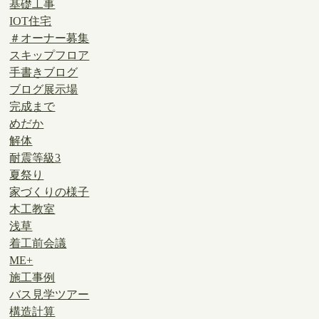
基礎工事
IOT住宅
＃オーナー募集
スキップフロア
手書きブログ
ブログ展示場
完成まで
めだか
解体
耐震等級3
夏祭り
家づくりの様子
木工教室
浅草
着工前会議
ME+
施工事例
バス見学ツアー
構造計算