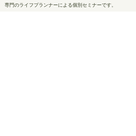
専門のライフプランナーによる個別セミナーです。
開催日
随時
参加費 無料
定員 事前予約制
場所 田山建設事務所会議室
ご来場の際のお願い
・万一、発熱・咳など明らかな症状がある方は入場をお断りさせていた
だく場合がございます。あらかじめご了承ください