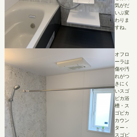
気がだ
いぶ変
わりま
すね。
オフロ
ーラは
傷や汚
れがつ
きにく
いスゴ
ピカ浴
槽・ス
ゴピカ
カウン
ター・
スゴピ