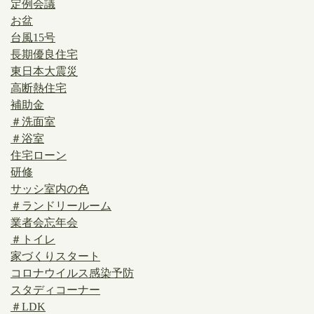
定例会議
お盆
台風15号
長期優良住宅
東日本大震災
高断熱住宅
補助金
＃洗面室
＃浴室
住宅ローン
研修
サッシ室内の色
＃ランドリールーム
業者会忘年会
＃トイレ
家づくりスタート
コロナウイルス感染予防
スタディコーナー
＃LDK