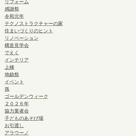
リフォーム
感謝祭
令和元年
テクノストラクチャーの家
住まいづくりのヒント
リノベーション
構造見学会
でえく
インテリア
上棟
地鎮祭
イベント
孫
ゴールデンウィーク
２０２６年
協力業者会
子どものあそび場
お引渡し
アラウーノ