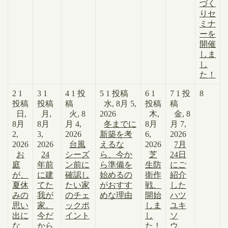
づく
りセ
ミナ
ーを
開催
しま
し
た！
2
1
3
1
4
1 投
5
1 投稿
6
1
7
1 投
8
投稿
投稿
稿
水, 8月 5,
投稿
稿
日,
月,
火, 8
2026
木,
金, 8
8月
8月
月 4,
冬までに
8月
月 7,
2,
3,
2026
新築を考
6,
2026
2026
2026
台風
えるな
2026
7月
お
24
シーズ
ら、今か
芝
24日
庭
年前
ン前に
ら準備を
生防
にご
が、
に建
確認し
始めるの
衛作
紹介
夏休
てた
たい家
がおすす
戦、
した
みの
我が
のチェ
めな理由
開始
ハツ
思い
家。
ックポ
しま
ユキ
出に
今だ
イント
し
ソ
な
から
た！
ウ、