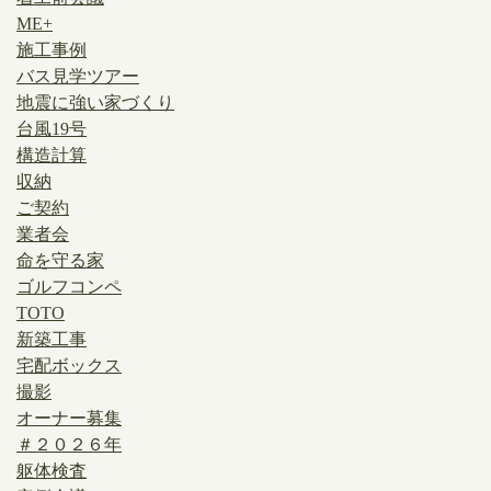
ME+
施工事例
バス見学ツアー
地震に強い家づくり
台風19号
構造計算
収納
ご契約
業者会
命を守る家
ゴルフコンペ
TOTO
新築工事
宅配ボックス
撮影
オーナー募集
＃２０２６年
躯体検査