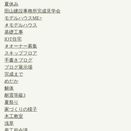
夏休み
田山建設事務所完成見学会
モデルハウスME+
＃モデルハウス
基礎工事
IOT住宅
＃オーナー募集
スキップフロア
手書きブログ
ブログ展示場
完成まで
めだか
解体
耐震等級3
夏祭り
家づくりの様子
木工教室
浅草
着工前会議