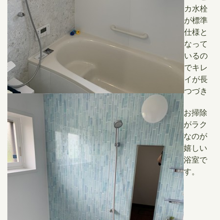
カ水栓
が標準
仕様と
なって
いるの
でキレ
イが長
つづき
お掃除
がラク
なのが
嬉しい
浴室で
す。