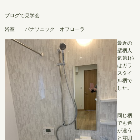
ブログで見学会
浴室 パナソニック オフローラ
最近の
壁柄
人
気第1位
は
ガラ
スタイ
ル柄で
した。
同じ柄
でも色
が違う
と雰囲