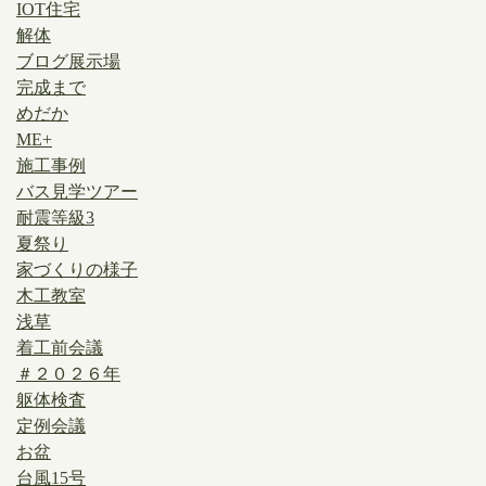
IOT住宅
解体
ブログ展示場
完成まで
めだか
ME+
施工事例
バス見学ツアー
耐震等級3
夏祭り
家づくりの様子
木工教室
浅草
着工前会議
＃２０２６年
躯体検査
定例会議
お盆
台風15号