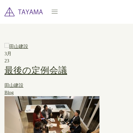
3月
23
最後の定例会議
田山建設
Blog