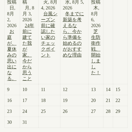
投稿
稿
火, 8月
水, 8月 5,
投稿
日,
月, 8
4, 2026
2026
木,
8月
月 3,
台風シ
冬までに
8月
2,
2026
ーズン
新築を考
6,
2026
24年
前に確
えるな
2026
お
前に
認した
ら、今か
芝
庭
建て
い家の
ら準備を
生防
が、
た我
チェッ
始めるの
衛作
夏休
が
クポイ
がおすす
戦、
みの
家。
ント
めな理由
開始
思い
今だ
しま
出に
から
し
な
思う
た！
る。
こと
9
10
11
12
13
14
15
16
17
18
19
20
21
22
23
24
25
26
27
28
29
30
31