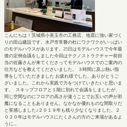
​こんにちは！茨城県小美玉市の工務店、地震に強い家づく
りの田山建設です。水戸市常磐の杜にワクワクがいっぱい
のモデルハウスがあります。25日はモデルハウスで今年最
後の定例会議をしました​今回はテクノストラクチャー前担
当の佐藤さんが来てくださってモデルハウスでのご案内の
仕方などを教えてくださいました。 ３時間に及ぶ熱い指
導をしていただきました ​お疲れ様でした。ありがとうご
ざいました。これから実践で力をつけていきたいと思いま
す。 スキップフロアと１階に別れて会議をしましたが、
同じ空間なのにフロアの高さが違うことでお互いの声が邪
魔になることもありません。なかなか優れものな間取りだ
と実感しました♪２０１９年も残り少なくなりました。２
０２０年はモデルハウスにたくさんの方のご来場があるよ
うに...