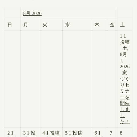
8月 2026
日
月
火
水
木
金
土
1
1
投稿
土,
8月
1,
2026
家
づく
りセ
ミナ
ーを
開催
しま
し
た！
2
1
3
1 投
4
1 投稿
5
1 投稿
6
1
7
8