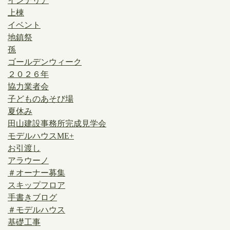
インテリア
上棟
イベント
地鎮祭
孫
ゴールデンウィーク
２０２６年
協力業者会
子どものあそび場
夏休み
田山建設事務所完成見学会
モデルハウスME+
お引渡し
アラウーノ
＃オーナー募集
スキップフロア
手書きブログ
＃モデルハウス
基礎工事