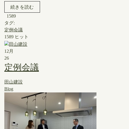
続きを読む
1589
タグ:
定例会議
1589 ヒット
12月
26
定例会議
田山建設
Blog