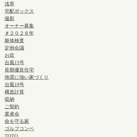
浅草
宅配ボックス
撮影
オーナー募集
＃２０２６年
躯体検査
定例会議
お盆
台風15号
長期優良住宅
地震に強い家づくり
台風19号
構造計算
収納
ご契約
業者会
命を守る家
ゴルフコンペ
TOTO