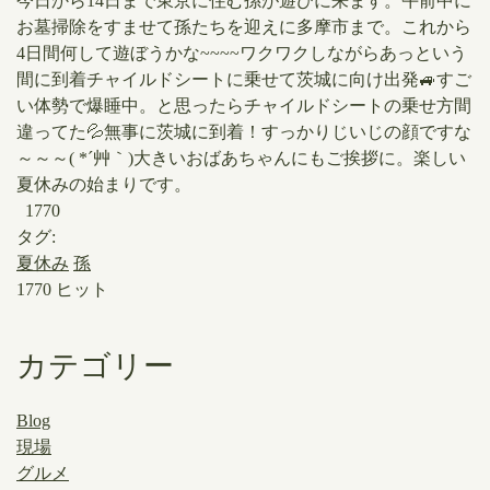
​今日から14日まで東京に住む孫が遊びに来ます。午前中に
お墓掃除をすませて孫たちを迎えに多摩市まで。これから
4日間何して遊ぼうかな~~~~ワクワクしながらあっという
間に到着チャイルドシートに乗せて茨城に向け出発🚙すご
い体勢で爆睡中。と思ったらチャイルドシートの乗せ方間
違ってた💦​無事に茨城に到着！すっかりじいじの顔ですな
～～～( *´艸｀)大きいおばあちゃんにもご挨拶に。楽しい
夏休みの始まりです。
1770
タグ:
夏休み
孫
1770 ヒット
カテゴリー
Blog
現場
グルメ