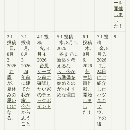
ーを
開催
しま
し
た！
2
1
3
1
4
1 投
5
1 投稿
6
1
7
1 投
8
投稿
投稿
稿
水, 8月 5,
投稿
稿
日,
月,
火, 8
2026
木,
金, 8
8月
8月
月 4,
冬までに
8月
月 7,
2,
3,
2026
新築を考
6,
2026
2026
2026
台風
えるな
2026
7月
お
24
シーズ
ら、今か
芝
24日
庭
年前
ン前に
ら準備を
生防
にご
が、
に建
確認し
始めるの
衛作
紹介
夏休
てた
たい家
がおすす
戦、
した
みの
我が
のチェ
めな理由
開始
ハツ
思い
家。
ックポ
しま
ユキ
出に
今だ
イント
し
ソ
な
から
た！
ウ、
る。
思う
その
こと
後…