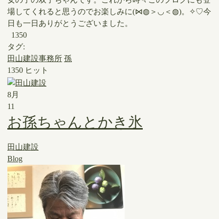
場してくれると思うのでお楽しみに(⋈◍＞◡＜◍)。✧♡今
日も一日ありがとうございました。
1350
タグ:
田山建設事務所
孫
1350 ヒット
8月
11
お孫ちゃんとかき氷
田山建設
Blog