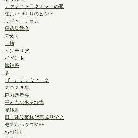
テクノストラクチャーの家
住まいづくりのヒント
リノベーション
構造見学会
でえく
上棟
インテリア
イベント
地鎮祭
孫
ゴールデンウィーク
２０２６年
協力業者会
子どものあそび場
夏休み
田山建設事務所完成見学会
モデルハウスME+
お引渡し