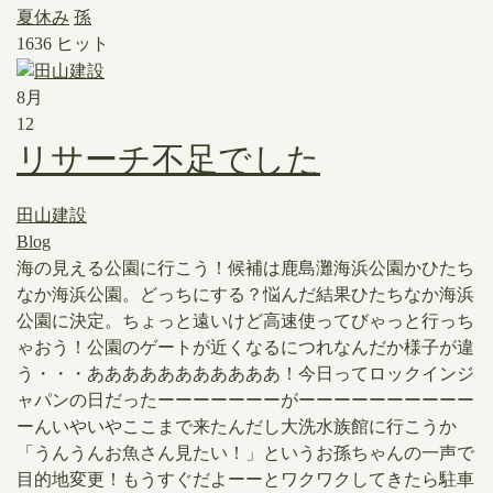
夏休み
孫
1636 ヒット
8月
12
リサーチ不足でした
田山建設
Blog
​海の見える公園に行こう！候補は鹿島灘海浜公園かひたち
なか海浜公園。どっちにする？悩んだ結果ひたちなか海浜
公園に決定。ちょっと遠いけど高速使ってびゃっと行っち
ゃおう！公園のゲートが近くなるにつれなんだか様子が違
う・・・あああああああああああ！今日ってロックインジ
ャパンの日だったーーーーーーーがーーーーーーーーーー
ーんいやいやここまで来たんだし大洗水族館に行こうか
「うんうんお魚さん見たい！」というお孫ちゃんの一声で
目的地変更！もうすぐだよーーとワクワクしてきたら駐車