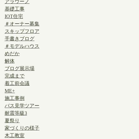
アラウーノ
基礎工事
IOT住宅
＃オーナー募集
スキップフロア
手書きブログ
＃モデルハウス
めだか
解体
ブログ展示場
完成まで
着工前会議
ME+
施工事例
バス見学ツアー
耐震等級3
夏祭り
家づくりの様子
木工教室