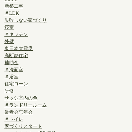
新築工事
＃LDK
失敗しない家づくり
寝室
＃キッチン
外壁
東日本大震災
高断熱住宅
補助金
＃洗面室
＃浴室
住宅ローン
研修
サッシ室内の色
＃ランドリールーム
業者会忘年会
＃トイレ
家づくりスタート