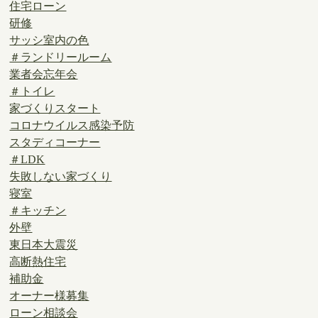
住宅ローン
研修
サッシ室内の色
＃ランドリールーム
業者会忘年会
＃トイレ
家づくりスタート
コロナウイルス感染予防
スタディコーナー
＃LDK
失敗しない家づくり
寝室
＃キッチン
外壁
東日本大震災
高断熱住宅
補助金
オーナー様募集
ローン相談会