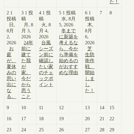
た！
2
1
3
1 投
4
1 投
5
1 投稿
6
1
7
8
投稿
稿
稿
水, 8月
投稿
日,
月, 8
火, 8
5, 2026
木,
8月
月 3,
月 4,
冬まで
8月
2,
2026
2026
に新築を
6,
2026
24年
台風
考えるな
2026
お
前に
シーズ
ら、今か
芝
庭
建て
ン前に
ら準備を
生防
が、
た我
確認し
始めるの
衛作
夏休
が
たい家
がおすす
戦、
みの
家。
のチェ
めな理由
開始
思い
今だ
ックポ
しま
出に
から
イント
し
な
思う
た！
る。
こと
9
10
11
12
13
14
15
16
17
18
19
20
21
22
23
24
25
26
27
28
29