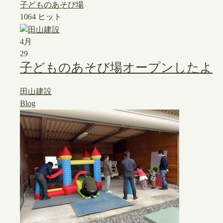
子どものあそび場
1064 ヒット
4月
29
子どものあそび場オープンしたよ
田山建設
Blog