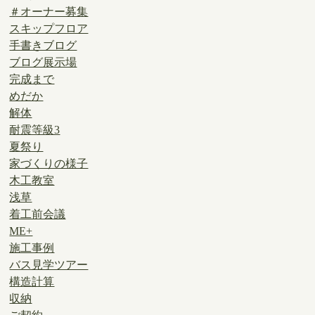
＃オーナー募集
スキップフロア
手書きブログ
ブログ展示場
完成まで
めだか
解体
耐震等級3
夏祭り
家づくりの様子
木工教室
浅草
着工前会議
ME+
施工事例
バス見学ツアー
構造計算
収納