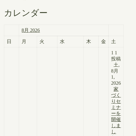
カレンダー
8月 2026
日
月
火
水
木
金
土
1
1
投稿
土,
8月
1,
2026
家
づく
りセ
ミナ
ーを
開催
しま
し