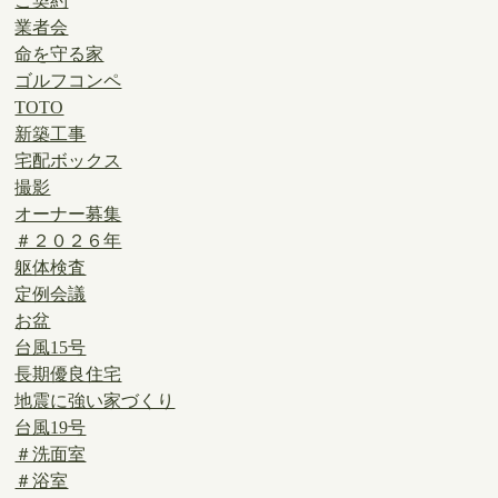
ご契約
業者会
命を守る家
ゴルフコンペ
TOTO
新築工事
宅配ボックス
撮影
オーナー募集
＃２０２６年
躯体検査
定例会議
お盆
台風15号
長期優良住宅
地震に強い家づくり
台風19号
＃洗面室
＃浴室