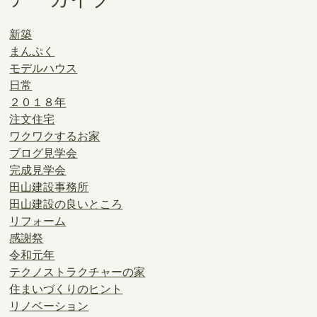
新築
まんぷく
モデルハウス
日常
２０１８年
注文住宅
ワクワクするお家
ブログ見学会
完成見学会
田山建設事務所
田山建設の良いところ
リフォーム
感謝祭
令和元年
テクノストラクチャーの家
住まいづくりのヒント
リノベーション