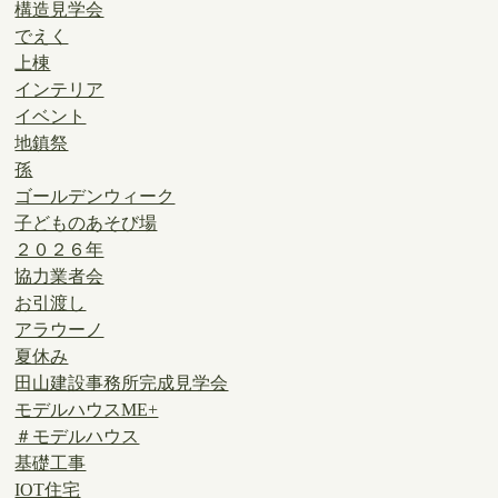
構造見学会
でえく
上棟
インテリア
イベント
地鎮祭
孫
ゴールデンウィーク
子どものあそび場
２０２６年
協力業者会
お引渡し
アラウーノ
夏休み
田山建設事務所完成見学会
モデルハウスME+
＃モデルハウス
基礎工事
IOT住宅