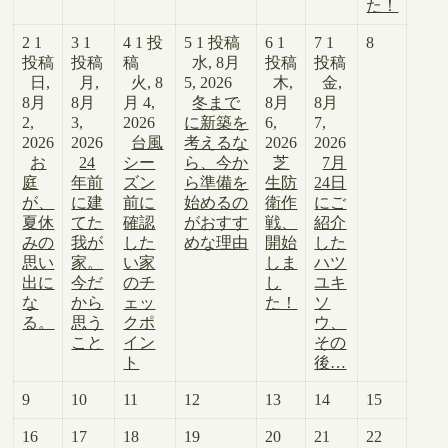
た！
2
1
3
1
4
1 投
5
1 投稿
6
1
7
1
8
投稿
投稿
稿
水, 8月
投稿
投稿
日,
月,
火, 8
5, 2026
木,
金,
8月
8月
月 4,
冬まで
8月
8月
2,
3,
2026
に新築を
6,
7,
2026
2026
台風
考えるな
2026
2026
お
24
シー
ら、今か
芝
7月
庭
年前
ズン
ら準備を
生防
24日
が、
に建
前に
始めるの
衛作
にご
夏休
てた
確認
がおすす
戦、
紹介
みの
我が
した
めな理由
開始
した
思い
家。
い家
しま
ハツ
出に
今だ
のチ
し
ユキ
な
から
ェッ
た！
ソ
る。
思う
クポ
ウ、
こと
イン
その
ト
後…
9
10
11
12
13
14
15
16
17
18
19
20
21
22