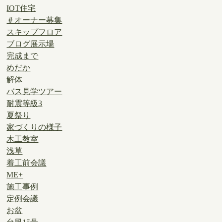
IOT住宅
＃オーナー募集
スキップフロア
ブログ展示場
完成まで
めだか
解体
バス見学ツアー
耐震等級3
夏祭り
家づくりの様子
木工教室
浅草
着工前会議
ME+
施工事例
定例会議
お盆