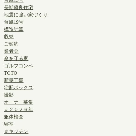
台風15号
長期優良住宅
地震に強い家づくり
台風19号
構造計算
収納
ご契約
業者会
命を守る家
ゴルフコンペ
TOTO
新築工事
宅配ボックス
撮影
オーナー募集
＃２０２６年
躯体検査
寝室
＃キッチン