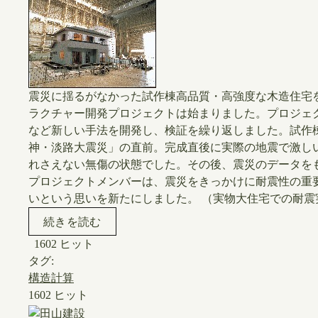
震災に揺るがなかった試作棟高品質・高強度な木造住宅
ラクチャー開発プロジェクトは始まりました。プロジェ
など新しい手法を開発し、検証を繰り返しました。試作
神・淡路大震災」の直前。完成直後に実際の地震で激し
れさえない無傷の状態でした。その後、震災のデータを
プロジェクトメンバーは、震災をきっかけに耐震性の重
いという思いを新たにしました。 （実物大住宅での耐震実
続きを読む
1602 ヒット
タグ:
構造計算
1602 ヒット