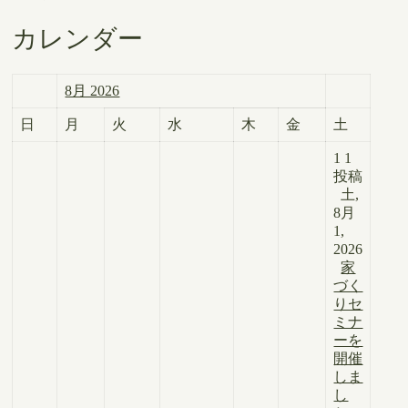
カレンダー
8月 2026
日
月
火
水
木
金
土
1
1
投稿
土,
8月
1,
2026
家
づく
りセ
ミナ
ーを
開催
しま
し