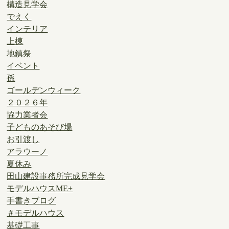
構造見学会
でえく
インテリア
上棟
地鎮祭
イベント
孫
ゴールデンウィーク
２０２６年
協力業者会
子どものあそび場
お引渡し
アラウーノ
夏休み
田山建設事務所完成見学会
モデルハウスME+
手書きブログ
＃モデルハウス
基礎工事