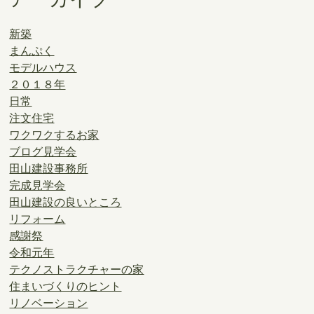
新築
まんぷく
モデルハウス
２０１８年
日常
注文住宅
ワクワクするお家
ブログ見学会
田山建設事務所
完成見学会
田山建設の良いところ
リフォーム
感謝祭
令和元年
テクノストラクチャーの家
住まいづくりのヒント
リノベーション