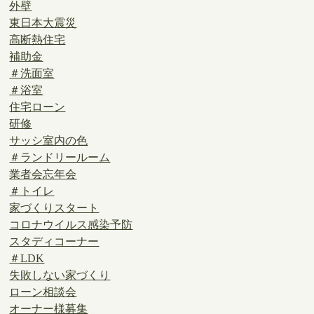
外壁
東日本大震災
高断熱住宅
補助金
＃洗面室
＃浴室
住宅ローン
研修
サッシ室内の色
＃ランドリールーム
業者会忘年会
＃トイレ
家づくりスタート
コロナウイルス感染予防
スタディコーナー
＃LDK
失敗しない家づくり
ローン相談会
オーナー様募集