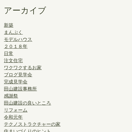
アーカイブ
新築
まんぷく
モデルハウス
２０１８年
日常
注文住宅
ワクワクするお家
ブログ見学会
完成見学会
田山建設事務所
感謝祭
田山建設の良いところ
リフォーム
令和元年
テクノストラクチャーの家
住まいづくりのヒント