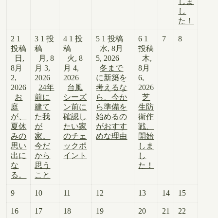
しま
し
た！
2
1
3
1 投
4
1 投
5
1 投稿
6
1
7
8
投稿
稿
稿
水, 8月
投稿
日,
月, 8
火, 8
5, 2026
木,
8月
月 3,
月 4,
冬まで
8月
2,
2026
2026
に新築を
6,
2026
24年
台風
考えるな
2026
お
前に
シーズ
ら、今か
芝
庭
建て
ン前に
ら準備を
生防
が、
た我
確認し
始めるの
衛作
夏休
が
たい家
がおすす
戦、
みの
家。
のチェ
めな理由
開始
思い
今だ
ックポ
しま
出に
から
イント
し
な
思う
た！
る。
こと
9
10
11
12
13
14
15
16
17
18
19
20
21
22