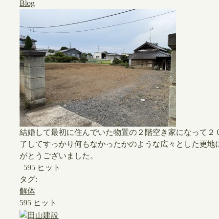
Blog
結婚して最初に住んでいた物置の２階空き家になって２
了してすっかり何もなかったかのような広々とした更地
がとうございました。
595 ヒット
タグ:
解体
595 ヒット