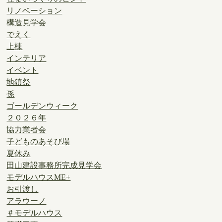
リノベーション
構造見学会
でえく
上棟
インテリア
イベント
地鎮祭
孫
ゴールデンウィーク
２０２６年
協力業者会
子どものあそび場
夏休み
田山建設事務所完成見学会
モデルハウスME+
お引渡し
アラウーノ
＃モデルハウス