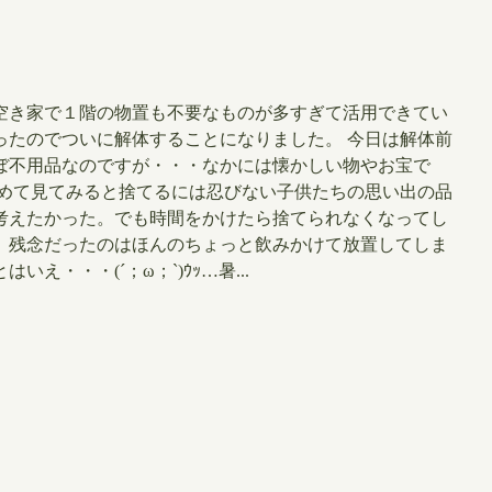
空き家で１階の物置も不要なものが多すぎて活用できてい
ったのでついに解体することになりました。 今日は解体前
ぼ不用品なのですが・・・なかには懐かしい物やお宝で
改めて見てみると捨てるには忍びない子供たちの思い出の品
考えたかった。でも時間をかけたら捨てられなくなってし
、残念だったのはほんのちょっと飲みかけて放置してしま
・・・(´；ω；`)ｳｯ…暑...