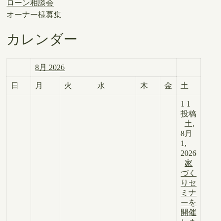
ローン相談会
オーナー様募集
カレンダー
8月 2026
日
月
火
水
木
金
土
1
1
投稿
土,
8月
1,
2026
家
づく
りセ
ミナ
ーを
開催