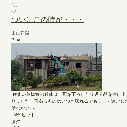
7月
07
ついにこの時が・・・
田山建設
Blog
住まい兼物置の解体は、瓦を下ろしたり処分品を運び出
りました。形あるものはいつか壊れるでもそこで過ごし
それがいい。
565 ヒット
タグ: