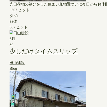
先日荷物の処分をした住まい兼物置ついに今日から解体
507 ヒット
タグ:
解体
507 ヒット
6月
30
少しだけタイムスリップ
田山建設
Blog