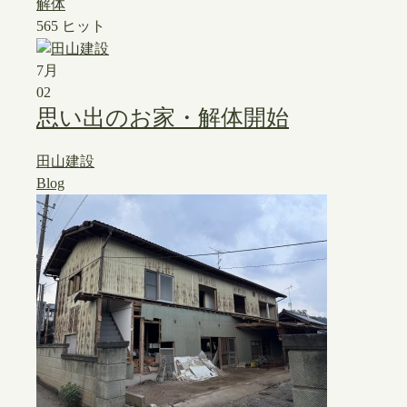
解体
565 ヒット
7月
02
思い出のお家・解体開始
田山建設
Blog