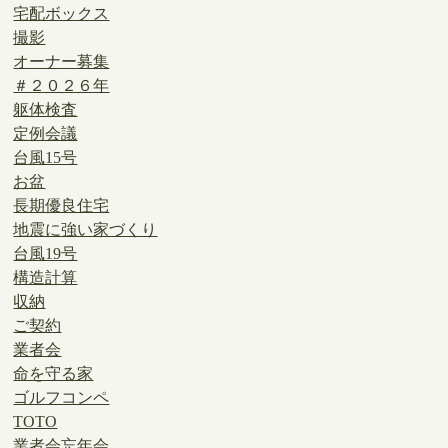
宅配ボックス
撮影
オーナー募集
＃２０２６年
躯体検査
定例会議
台風15号
お盆
長期優良住宅
地震に強い家づくり
台風19号
構造計算
収納
ご契約
業者会
命を守る家
ゴルフコンペ
TOTO
業者会忘年会