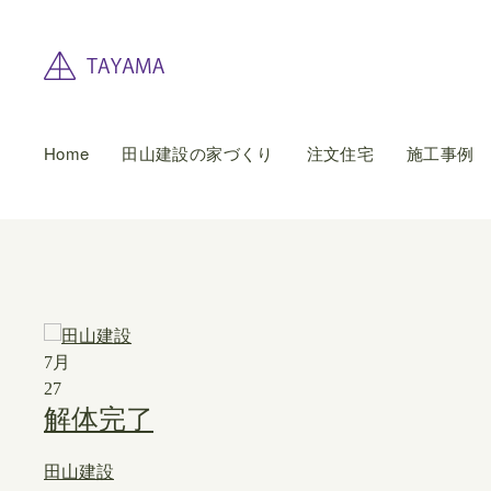
Home
田山建設の家づくり
注文住宅
施工事例
7月
27
解体完了
田山建設