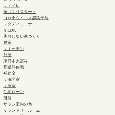
＃トイレ
家づくりスタート
コロナウイルス感染予防
スタディコーナー
＃LDK
失敗しない家づくり
寝室
＃キッチン
外壁
東日本大震災
高断熱住宅
補助金
＃洗面室
＃浴室
住宅ローン
研修
サッシ室内の色
＃ランドリールーム