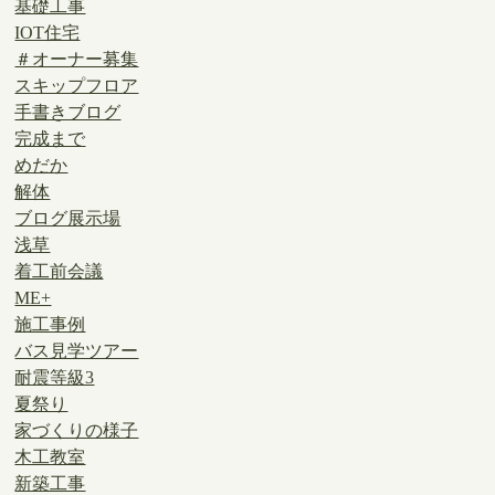
基礎工事
IOT住宅
＃オーナー募集
スキップフロア
手書きブログ
完成まで
めだか
解体
ブログ展示場
浅草
着工前会議
ME+
施工事例
バス見学ツアー
耐震等級3
夏祭り
家づくりの様子
木工教室
新築工事