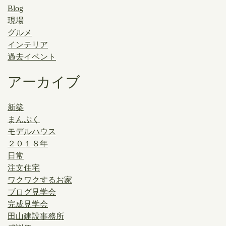
Blog
現場
グルメ
インテリア
過去イベント
アーカイブ
新築
まんぷく
モデルハウス
２０１８年
日常
注文住宅
ワクワクするお家
ブログ見学会
完成見学会
田山建設事務所