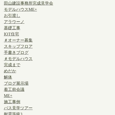
田山建設事務所完成見学会
モデルハウスME+
お引渡し
アラウーノ
基礎工事
IOT住宅
＃オーナー募集
スキップフロア
手書きブログ
＃モデルハウス
完成まで
めだか
解体
ブログ展示場
着工前会議
ME+
施工事例
バス見学ツアー
耐震等級3