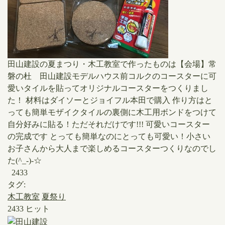
​田山建設の夏まつり・木工教室で作ったものは【会場】常
磐の杜 田山建設モデルハウス前​コルクのコースターに可
愛いタイルを貼ってオリジナルコースターをつくりまし
た！ ​材料はダイソーとジョイフル本田で購入 ​作り方はと
っても簡単モザイクタイルの裏側に木工用ボンドをつけて
自分好みに貼る！ただそれだけです!!! ​可愛いコースター
の完成です ​とっても簡単なのにとっても可愛い！小さい
お子さんから大人まで楽しめるコースターつくりなのでし
た(^_-)-☆
2433
タグ:
木工教室
夏祭り
2433 ヒット