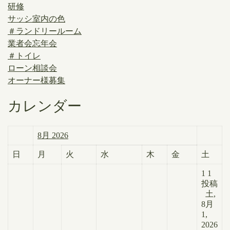
研修
サッシ室内の色
＃ランドリールーム
業者会忘年会
＃トイレ
ローン相談会
オーナー様募集
カレンダー
8月 2026
日
月
火
水
木
金
土
1
1
投稿
土,
8月
1,
2026