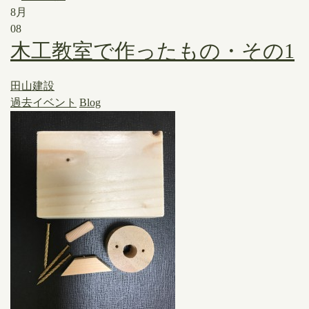
8月
08
木工教室で作ったもの・その1
田山建設
過去イベント
Blog