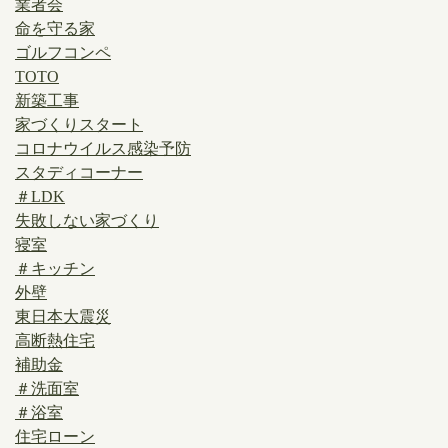
業者会
命を守る家
ゴルフコンペ
TOTO
新築工事
家づくりスタート
コロナウイルス感染予防
スタディコーナー
＃LDK
失敗しない家づくり
寝室
＃キッチン
外壁
東日本大震災
高断熱住宅
補助金
＃洗面室
＃浴室
住宅ローン