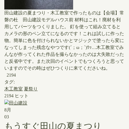
​田山建設の夏まつり・木工教室で作ったものは【会場】常
磐の杜 田山建設モデルハウス前 ​材料はこれ！廃材を利
用してパーツをつくりました。 ​釘を使って組み立てると
カメラの形のペン立てになるのです！これは試しに作った
物。簡単に色を付けられないかとマジックで塗ったら変に
なってしまった残念なやつです(´；ω；`)ｳｯ…木工教室でみ
んなが作ってくれた作品を撮らなかったのは大失敗だった
と反省中です。また次回のイベントでもつくろうと思って
いますのでその時はぜひつくりに来てくださいね。
2194
タグ:
木工教室
夏祭り
2194 ヒット
8月
03
もうすぐ田山の夏まつり