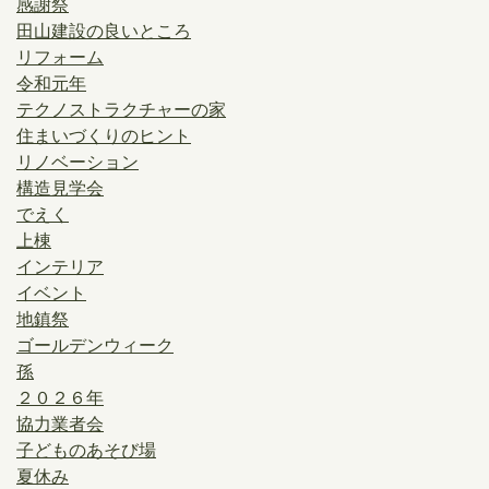
感謝祭
田山建設の良いところ
リフォーム
令和元年
テクノストラクチャーの家
住まいづくりのヒント
リノベーション
構造見学会
でえく
上棟
インテリア
イベント
地鎮祭
ゴールデンウィーク
孫
２０２６年
協力業者会
子どものあそび場
夏休み