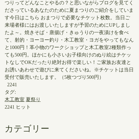
つりってどんなことやるの？と思いながらブログを見てく
ださっているあなたのために夏まつりのご紹介をしていま
す今日はこちら ​おまつりで必要なチケット枚数。当日ご
来場者様にはお渡しいたしますが予習のためにUPしまし
たよ～。焼きそば・唐揚げ・きゅうりの一夜漬けを食べ
て、射的・ヨーヨー釣り・木工教室・ヨガをやってもなん
と1000円！革小物のワークショップと木工教室2種類作っ
ても500円。ほかにも小さいお子様向けのぬり絵はチケッ
トなしでOKだったり絶対お得で楽しい！ご家族お友達と
お誘いあわせで遊びに来てくださいね。※チケットは当日
受付で販売いたします。（5枚つづり500円）
2241
タグ:
木工教室
夏祭り
2241 ヒット
カテゴリー