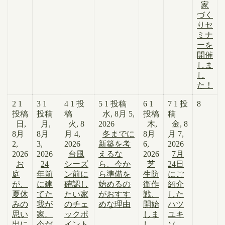
家
づく
りセ
ミナ
ーを
開催
しま
し
た！
2
1
3
1
4
1 投
5
1 投稿
6
1
7
1 投
8
投稿
投稿
稿
水, 8月 5,
投稿
稿
日,
月,
火, 8
2026
木,
金, 8
8月
8月
月 4,
冬までに
8月
月 7,
2,
3,
2026
新築を考
6,
2026
2026
2026
台風
えるな
2026
7月
お
24
シーズ
ら、今か
芝
24日
庭
年前
ン前に
ら準備を
生防
にご
が、
に建
確認し
始めるの
衛作
紹介
夏休
てた
たい家
がおすす
戦、
した
みの
我が
のチェ
めな理由
開始
ハツ
思い
家。
ックポ
しま
ユキ
出に
今だ
イント
し
ソ