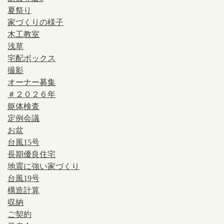
夏祭り
家づくりの様子
木工教室
浅草
宅配ボックス
撮影
オーナー募集
＃２０２６年
躯体検査
定例会議
お盆
台風15号
長期優良住宅
地震に強い家づくり
台風19号
構造計算
収納
ご契約