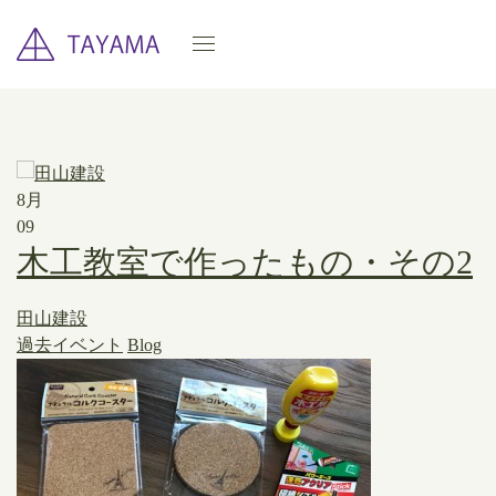
8月
09
木工教室で作ったもの・その2
田山建設
過去イベント
Blog