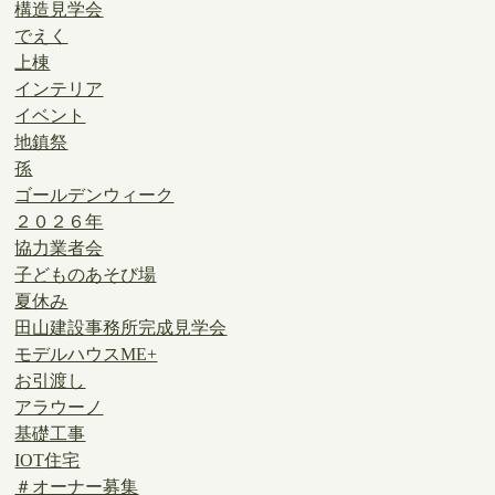
構造見学会
でえく
上棟
インテリア
イベント
地鎮祭
孫
ゴールデンウィーク
２０２６年
協力業者会
子どものあそび場
夏休み
田山建設事務所完成見学会
モデルハウスME+
お引渡し
アラウーノ
基礎工事
IOT住宅
＃オーナー募集