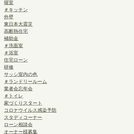
寝室
＃キッチン
外壁
東日本大震災
高断熱住宅
補助金
＃洗面室
＃浴室
住宅ローン
研修
サッシ室内の色
＃ランドリールーム
業者会忘年会
＃トイレ
家づくりスタート
コロナウイルス感染予防
スタディコーナー
ローン相談会
オーナー様募集