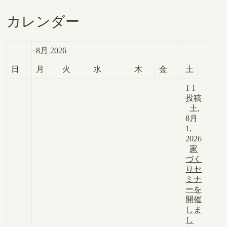
カレンダー
8月 2026
日
月
火
水
木
金
土
1
1
投稿
土,
8月
1,
2026
家
づく
りセ
ミナ
ーを
開催
しま
し