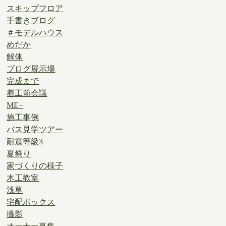
スキップフロア
手書きブログ
＃モデルハウス
めだか
解体
ブログ展示場
完成まで
着工前会議
ME+
施工事例
バス見学ツアー
耐震等級3
夏祭り
家づくりの様子
木工教室
浅草
宅配ボックス
撮影