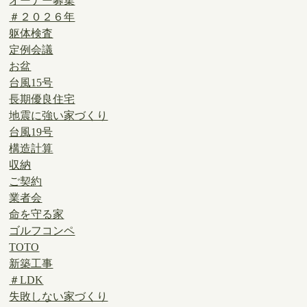
オーナー募集
＃２０２６年
躯体検査
定例会議
お盆
台風15号
長期優良住宅
地震に強い家づくり
台風19号
構造計算
収納
ご契約
業者会
命を守る家
ゴルフコンペ
TOTO
新築工事
＃LDK
失敗しない家づくり