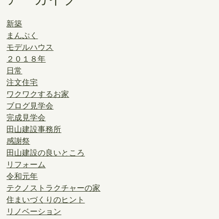
新築
まんぷく
モデルハウス
２０１８年
日常
注文住宅
ワクワクするお家
ブログ見学会
完成見学会
田山建設事務所
感謝祭
田山建設の良いところ
リフォーム
令和元年
テクノストラクチャーの家
住まいづくりのヒント
リノベーション