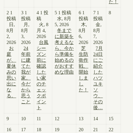
た！
2
1
3
1
4
1 投
5
1 投稿
6
1
7
1
8
投稿
投稿
稿
水, 8月
投稿
投稿
日,
月,
火, 8
5, 2026
木,
金,
8月
8月
月 4,
冬まで
8月
8月
2,
3,
2026
に新築を
6,
7,
2026
2026
台風
考えるな
2026
2026
お
24
シー
ら、今か
芝
7月
庭
年前
ズン
ら準備を
生防
24日
が、
に建
前に
始めるの
衛作
にご
夏休
てた
確認
がおすす
戦、
紹介
みの
我が
した
めな理由
開始
した
思い
家。
い家
しま
ハツ
出に
今だ
のチ
し
ユキ
な
から
ェッ
た！
ソ
る。
思う
クポ
ウ、
こと
イン
その
ト
後…
9
10
11
12
13
14
15
16
17
18
19
20
21
22