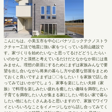
こんにちは。小美玉市を中心にパナソニックテクノストラ
クチャー工法で地震に強い家をつくっている田山建設で
す。家づくりを始めたいな~と思ってるけどどうしたらい
いのかな？と漠然と考えているだけだとなかなか前には進
みません。理想の新居にするためにまずは家族みんなで要
望を出し合いながら将来の暮らし方や必要な部屋をまとめ
ておくと良いですよまずは〇〇をしたい！を家族で話し合
ってみてはいかがでしょう。家事を楽にしたい夫婦（家
族）で料理を楽しみたい疲れを癒したい趣味を満喫したい
子育てを満喫したい人が集まる家にしたい明るい家で暮ら
したい他にもたくさんあると思いますので、家族でワイワ
イといろいろなことをイメージしながら話し合ってみてく