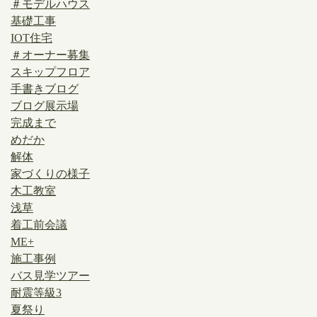
＃モデルハウス
基礎工事
IOT住宅
＃オーナー募集
スキップフロア
手書きブログ
ブログ展示場
完成まで
めだか
解体
家づくりの様子
木工教室
浅草
着工前会議
ME+
施工事例
バス見学ツアー
耐震等級3
夏祭り