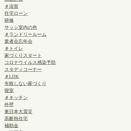
＃浴室
住宅ローン
研修
サッシ室内の色
＃ランドリールーム
業者会忘年会
＃トイレ
家づくりスタート
コロナウイルス感染予防
スタディコーナー
＃LDK
失敗しない家づくり
寝室
＃キッチン
外壁
東日本大震災
高断熱住宅
補助金