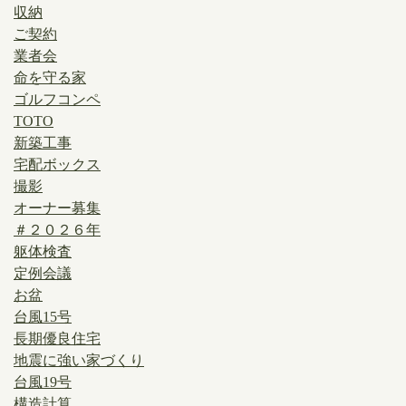
収納
ご契約
業者会
命を守る家
ゴルフコンペ
TOTO
新築工事
宅配ボックス
撮影
オーナー募集
＃２０２６年
躯体検査
定例会議
お盆
台風15号
長期優良住宅
地震に強い家づくり
台風19号
構造計算