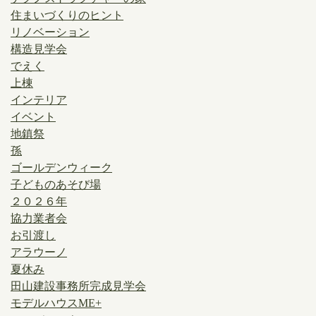
住まいづくりのヒント
リノベーション
構造見学会
でえく
上棟
インテリア
イベント
地鎮祭
孫
ゴールデンウィーク
子どものあそび場
２０２６年
協力業者会
お引渡し
アラウーノ
夏休み
田山建設事務所完成見学会
モデルハウスME+