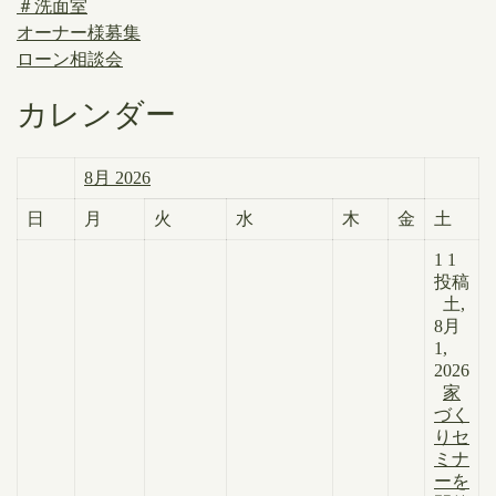
＃洗面室
オーナー様募集
ローン相談会
カレンダー
8月 2026
日
月
火
水
木
金
土
1
1
投稿
土,
8月
1,
2026
家
づく
りセ
ミナ
ーを