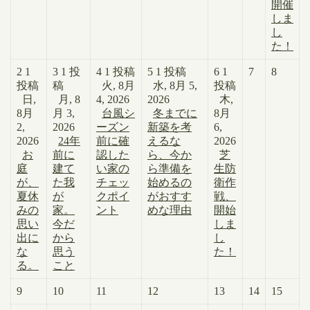
開催
しま
し
た！
2
1
3
1 投
4
1 投稿
5
1 投稿
6
1
7
8
投稿
稿
火, 8月
水, 8月 5,
投稿
日,
月, 8
4, 2026
2026
木,
8月
月 3,
台風シ
冬までに
8月
2,
2026
ーズン
新築を考
6,
2026
24年
前に確
えるな
2026
お
前に
認した
ら、今か
芝
庭
建て
い家の
ら準備を
生防
が、
た我
チェッ
始めるの
衛作
夏休
が
クポイ
がおすす
戦、
みの
家。
ント
めな理由
開始
思い
今だ
しま
出に
から
し
な
思う
た！
る。
こと
9
10
11
12
13
14
15