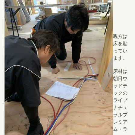
親方は
床を貼
ってい
ます。
床材は
朝日ウ
ッドテ
ックの
ライブ
ナチュ
ラルプ
レミア
ム・ラ