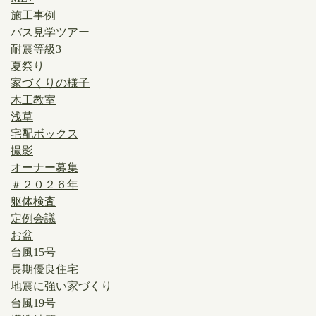
施工事例
バス見学ツアー
耐震等級3
夏祭り
家づくりの様子
木工教室
浅草
宅配ボックス
撮影
オーナー募集
＃２０２６年
躯体検査
定例会議
お盆
台風15号
長期優良住宅
地震に強い家づくり
台風19号