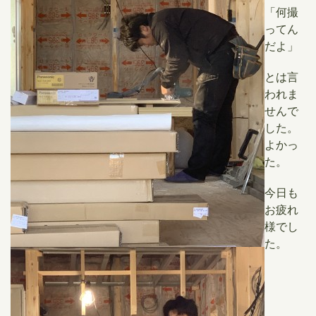
「何撮
ってん
だよ」
とは言
われま
せんで
した。
よかっ
た。
今日も
お疲れ
様でし
た。