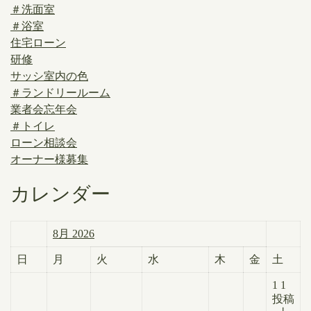
＃洗面室
＃浴室
住宅ローン
研修
サッシ室内の色
＃ランドリールーム
業者会忘年会
＃トイレ
ローン相談会
オーナー様募集
カレンダー
8月 2026
日
月
火
水
木
金
土
1
1
投稿