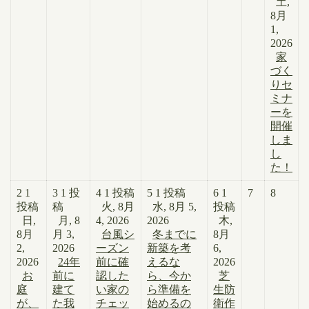
土,
8月
1,
2026
家
づく
りセ
ミナ
ーを
開催
しま
し
た！
2
1
3
1 投
4
1 投稿
5
1 投稿
6
1
7
8
投稿
稿
火, 8月
水, 8月 5,
投稿
日,
月, 8
4, 2026
2026
木,
8月
月 3,
台風シ
冬までに
8月
2,
2026
ーズン
新築を考
6,
2026
24年
前に確
えるな
2026
お
前に
認した
ら、今か
芝
庭
建て
い家の
ら準備を
生防
が、
た我
チェッ
始めるの
衛作