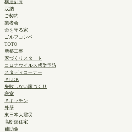
構造計算
収納
ご契約
業者会
命を守る家
ゴルフコンペ
TOTO
新築工事
家づくりスタート
コロナウイルス感染予防
スタディコーナー
＃LDK
失敗しない家づくり
寝室
＃キッチン
外壁
東日本大震災
高断熱住宅
補助金