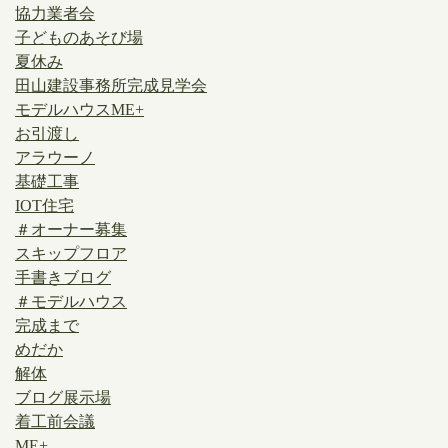
協力業者会
子どものあそび場
夏休み
田山建設事務所完成見学会
モデルハウスME+
お引渡し
アラウーノ
基礎工事
IOT住宅
＃オーナー募集
スキップフロア
手書きブログ
＃モデルハウス
完成まで
めだか
解体
ブログ展示場
着工前会議
ME+