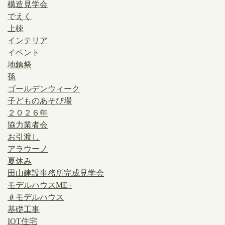
構造見学会
でえく
上棟
インテリア
イベント
地鎮祭
孫
ゴールデンウィーク
子どものあそび場
２０２６年
協力業者会
お引渡し
アラウーノ
夏休み
田山建設事務所完成見学会
モデルハウスME+
＃モデルハウス
基礎工事
IOT住宅