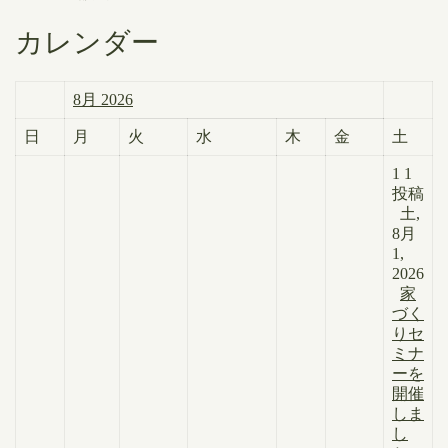
カレンダー
8月 2026
日
月
火
水
木
金
土
1
1
投稿
土,
8月
1,
2026
家
づく
りセ
ミナ
ーを
開催
しま
し