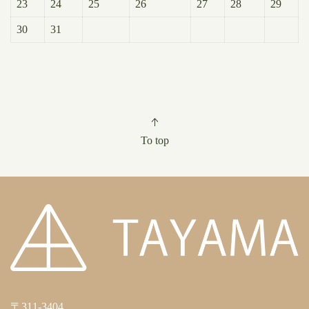
23
24
25
26
27
28
29
30
31
To top
〒311-3404