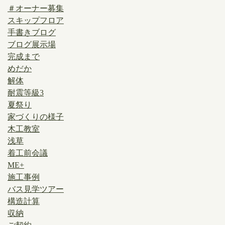
＃オーナー募集
スキップフロア
手書きブログ
ブログ展示場
完成まで
めだか
解体
耐震等級3
夏祭り
家づくりの様子
木工教室
浅草
着工前会議
ME+
施工事例
バス見学ツアー
構造計算
収納