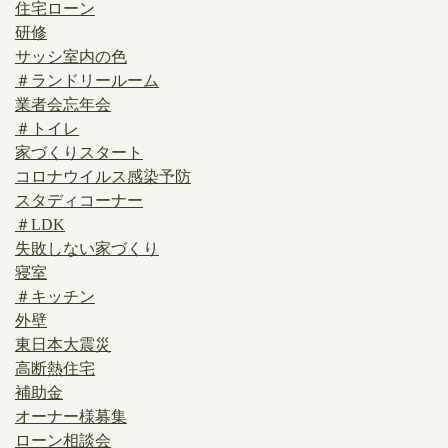
住宅ローン
研修
サッシ室内の色
＃ランドリールーム
業者会忘年会
＃トイレ
家づくりスタート
コロナウイルス感染予防
スタディコーナー
＃LDK
失敗しない家づくり
寝室
＃キッチン
外壁
東日本大震災
高断熱住宅
補助金
オーナー様募集
ローン相談会