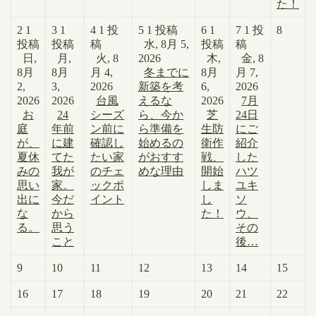
た！
2
1
3
1
4
1 投
5
1 投稿
6
1
7
1 投
8
投稿
投稿
稿
水, 8月 5,
投稿
稿
日,
月,
火, 8
2026
木,
金, 8
8月
8月
月 4,
冬までに
8月
月 7,
2,
3,
2026
新築を考
6,
2026
2026
2026
台風
えるな
2026
7月
お
24
シーズ
ら、今か
芝
24日
庭
年前
ン前に
ら準備を
生防
にご
が、
に建
確認し
始めるの
衛作
紹介
夏休
てた
たい家
がおすす
戦、
した
みの
我が
のチェ
めな理由
開始
ハツ
思い
家。
ックポ
しま
ユキ
出に
今だ
イント
し
ソ
な
から
た！
ウ、
る。
思う
その
こと
後…
9
10
11
12
13
14
15
16
17
18
19
20
21
22