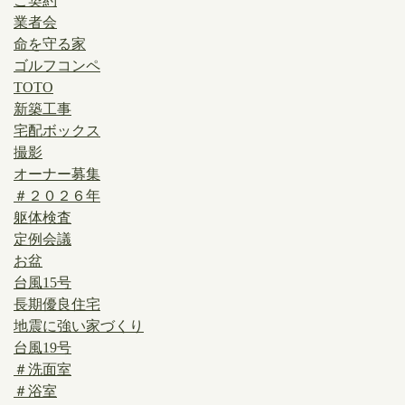
ご契約
業者会
命を守る家
ゴルフコンペ
TOTO
新築工事
宅配ボックス
撮影
オーナー募集
＃２０２６年
躯体検査
定例会議
お盆
台風15号
長期優良住宅
地震に強い家づくり
台風19号
＃洗面室
＃浴室