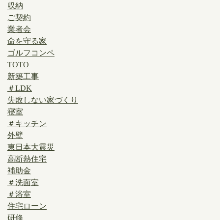
収納
ご契約
業者会
命を守る家
ゴルフコンペ
TOTO
新築工事
＃LDK
失敗しない家づくり
寝室
＃キッチン
外壁
東日本大震災
高断熱住宅
補助金
＃洗面室
＃浴室
住宅ローン
研修