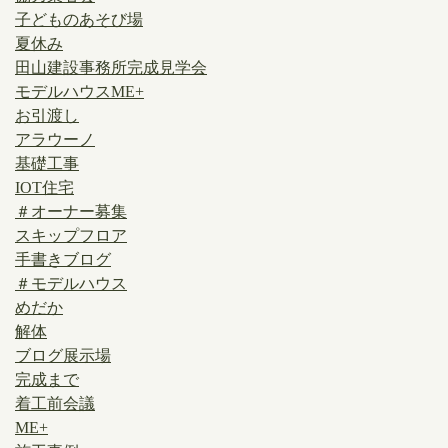
子どものあそび場
夏休み
田山建設事務所完成見学会
モデルハウスME+
お引渡し
アラウーノ
基礎工事
IOT住宅
＃オーナー募集
スキップフロア
手書きブログ
＃モデルハウス
めだか
解体
ブログ展示場
完成まで
着工前会議
ME+