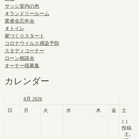
サッシ室内の色
＃ランドリールーム
業者会忘年会
＃トイレ
家づくりスタート
コロナウイルス感染予防
スタディコーナー
ローン相談会
オーナー様募集
カレンダー
8月 2026
日
月
火
水
木
金
土
1
1
投稿
土,