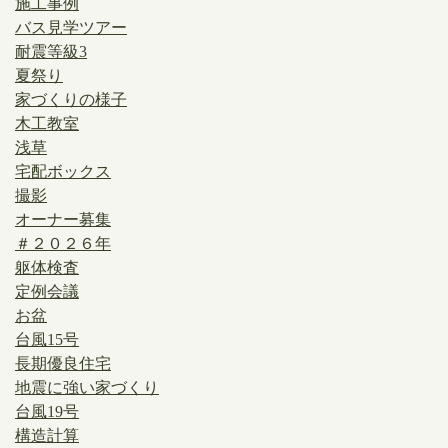
施工事例
バス見学ツアー
耐震等級3
夏祭り
家づくりの様子
木工教室
浅草
宅配ボックス
撮影
オーナー募集
＃２０２６年
躯体検査
定例会議
お盆
台風15号
長期優良住宅
地震に強い家づくり
台風19号
構造計算