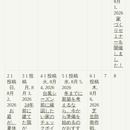
8月
1,
2026
家
づく
りセ
ミナ
ーを
開催
しま
し
た！
2
1
3
1 投
4
1 投稿
5
1 投稿
6
1
7
8
投稿
稿
火, 8月
水, 8月 5,
投稿
日,
月, 8
4, 2026
2026
木,
8月
月 3,
台風シ
冬までに
8月
2,
2026
ーズン
新築を考
6,
2026
24年
前に確
えるな
2026
お
前に
認した
ら、今か
芝
庭
建て
い家の
ら準備を
生防
が、
た我
チェッ
始めるの
衛作
夏休
が
クポイ
がおすす
戦、