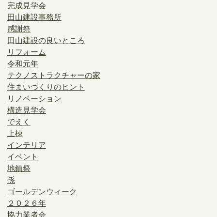
完成見学会
田山建設事務所
感謝祭
田山建設の良いところ
リフォーム
令和元年
テクノストラクチャーの家
住まいづくりのヒント
リノベーション
構造見学会
でえく
上棟
インテリア
イベント
地鎮祭
孫
ゴールデンウィーク
２０２６年
協力業者会