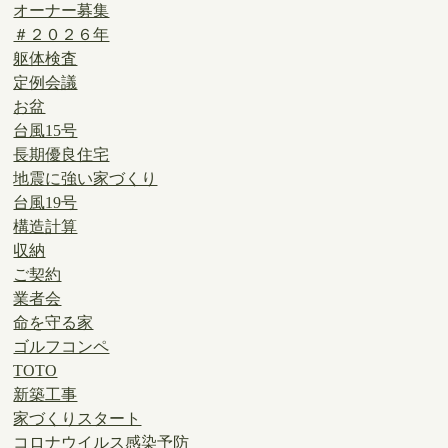
オーナー募集
＃２０２６年
躯体検査
定例会議
お盆
台風15号
長期優良住宅
地震に強い家づくり
台風19号
構造計算
収納
ご契約
業者会
命を守る家
ゴルフコンペ
TOTO
新築工事
家づくりスタート
コロナウイルス感染予防