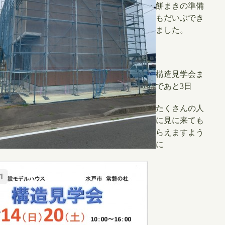
餅まきの準備
もだいぶでき
ました。
構造見学会ま
であと3日
たくさんの人
に見に来ても
らえますよう
に