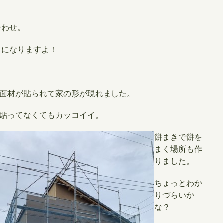
合わせ。
スになりますよ！
壁面材が貼られて家の形が現れました。
貼ってなくてもカッコイイ。
​餅まきで餅を
まく場所も作
りました。
ちょっとわか
りづらいか
な？