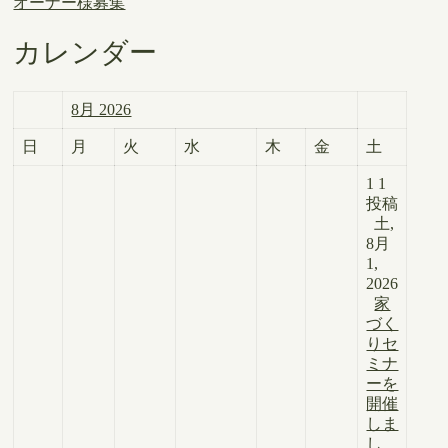
オーナー様募集
カレンダー
8月 2026
日
月
火
水
木
金
土
1
1
投稿
土,
8月
1,
2026
家
づく
りセ
ミナ
ーを
開催
しま
し