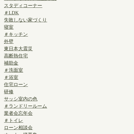
スタディコーナー
＃LDK
失敗しない家づくり
寝室
＃キッチン
外壁
東日本大震災
高断熱住宅
補助金
＃洗面室
＃浴室
住宅ローン
研修
サッシ室内の色
＃ランドリールーム
業者会忘年会
＃トイレ
ローン相談会