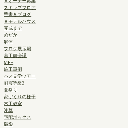
＃オーナー募集
スキップフロア
手書きブログ
＃モデルハウス
完成まで
めだか
解体
ブログ展示場
着工前会議
ME+
施工事例
バス見学ツアー
耐震等級3
夏祭り
家づくりの様子
木工教室
浅草
宅配ボックス
撮影