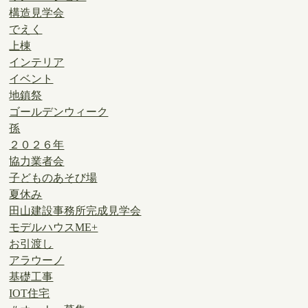
構造見学会
でえく
上棟
インテリア
イベント
地鎮祭
ゴールデンウィーク
孫
２０２６年
協力業者会
子どものあそび場
夏休み
田山建設事務所完成見学会
モデルハウスME+
お引渡し
アラウーノ
基礎工事
IOT住宅