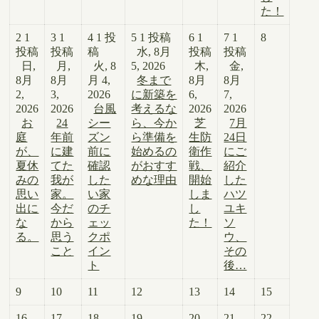
た！
2
1
3
1
4
1 投
5
1 投稿
6
1
7
1
8
投稿
投稿
稿
水, 8月
投稿
投稿
日,
月,
火, 8
5, 2026
木,
金,
8月
8月
月 4,
冬まで
8月
8月
2,
3,
2026
に新築を
6,
7,
2026
2026
台風
考えるな
2026
2026
お
24
シー
ら、今か
芝
7月
庭
年前
ズン
ら準備を
生防
24日
が、
に建
前に
始めるの
衛作
にご
夏休
てた
確認
がおすす
戦、
紹介
みの
我が
した
めな理由
開始
した
思い
家。
い家
しま
ハツ
出に
今だ
のチ
し
ユキ
な
から
ェッ
た！
ソ
る。
思う
クポ
ウ、
こと
イン
その
ト
後…
9
10
11
12
13
14
15
16
17
18
19
20
21
22