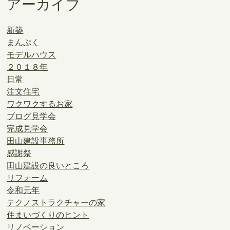
アーカイブ
新築
まんぷく
モデルハウス
２０１８年
日常
注文住宅
ワクワクするお家
ブログ見学会
完成見学会
田山建設事務所
感謝祭
田山建設の良いところ
リフォーム
令和元年
テクノストラクチャーの家
住まいづくりのヒント
リノベーション