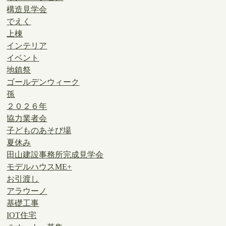
構造見学会
でえく
上棟
インテリア
イベント
地鎮祭
ゴールデンウィーク
孫
２０２６年
協力業者会
子どものあそび場
夏休み
田山建設事務所完成見学会
モデルハウスME+
お引渡し
アラウーノ
基礎工事
IOT住宅