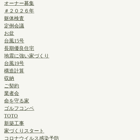
オーナー募集
＃２０２６年
躯体検査
定例会議
お盆
台風15号
長期優良住宅
地震に強い家づくり
台風19号
構造計算
収納
ご契約
業者会
命を守る家
ゴルフコンペ
TOTO
新築工事
家づくりスタート
コロナウイルス感染予防