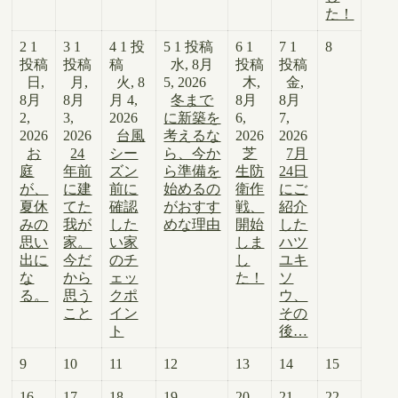
た！
2
1
3
1
4
1 投
5
1 投稿
6
1
7
1
8
投稿
投稿
稿
水, 8月
投稿
投稿
日,
月,
火, 8
5, 2026
木,
金,
8月
8月
月 4,
冬まで
8月
8月
2,
3,
2026
に新築を
6,
7,
2026
2026
台風
考えるな
2026
2026
お
24
シー
ら、今か
芝
7月
庭
年前
ズン
ら準備を
生防
24日
が、
に建
前に
始めるの
衛作
にご
夏休
てた
確認
がおすす
戦、
紹介
みの
我が
した
めな理由
開始
した
思い
家。
い家
しま
ハツ
出に
今だ
のチ
し
ユキ
な
から
ェッ
た！
ソ
る。
思う
クポ
ウ、
こと
イン
その
ト
後…
9
10
11
12
13
14
15
16
17
18
19
20
21
22