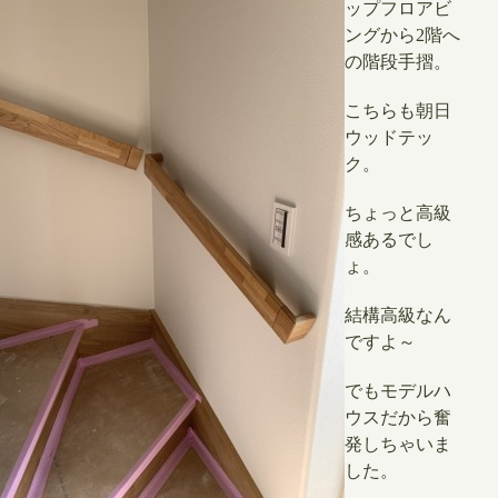
ップフロアビ
ングから2階へ
の階段手摺。
こちらも朝日
ウッドテッ
ク。
ちょっと高級
感あるでし
ょ。
結構高級なん
ですよ～
でもモデルハ
ウスだから奮
発しちゃいま
した。