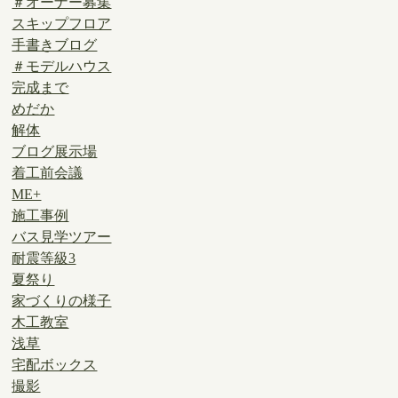
＃オーナー募集
スキップフロア
手書きブログ
＃モデルハウス
完成まで
めだか
解体
ブログ展示場
着工前会議
ME+
施工事例
バス見学ツアー
耐震等級3
夏祭り
家づくりの様子
木工教室
浅草
宅配ボックス
撮影