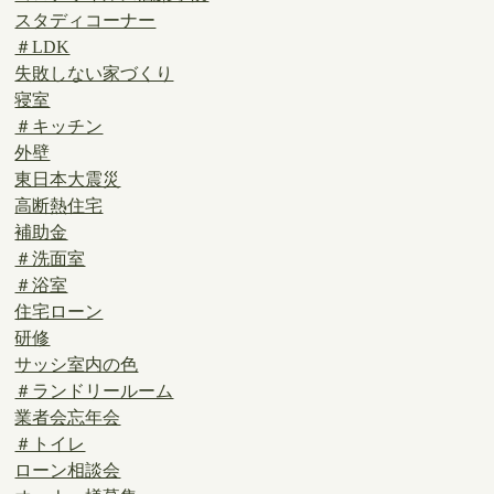
スタディコーナー
＃LDK
失敗しない家づくり
寝室
＃キッチン
外壁
東日本大震災
高断熱住宅
補助金
＃洗面室
＃浴室
住宅ローン
研修
サッシ室内の色
＃ランドリールーム
業者会忘年会
＃トイレ
ローン相談会