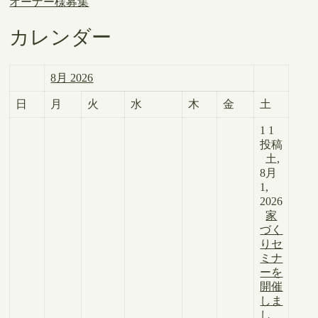
オーナー様募集
カレンダー
8月 2026
日
月
火
水
木
金
土
1
1
投稿
土,
8月
1,
2026
家
づく
りセ
ミナ
ーを
開催
しま
し