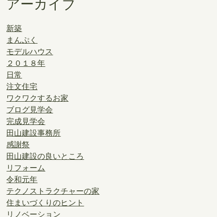
アーカイブ
新築
まんぷく
モデルハウス
２０１８年
日常
注文住宅
ワクワクするお家
ブログ見学会
完成見学会
田山建設事務所
感謝祭
田山建設の良いところ
リフォーム
令和元年
テクノストラクチャーの家
住まいづくりのヒント
リノベーション