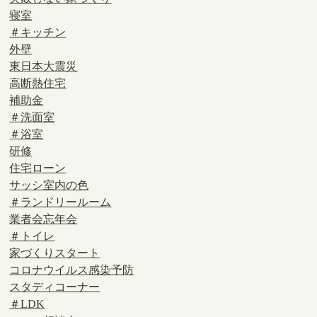
寝室
＃キッチン
外壁
東日本大震災
高断熱住宅
補助金
＃洗面室
＃浴室
研修
住宅ローン
サッシ室内の色
＃ランドリールーム
業者会忘年会
＃トイレ
家づくりスタート
コロナウイルス感染予防
スタディコーナー
＃LDK