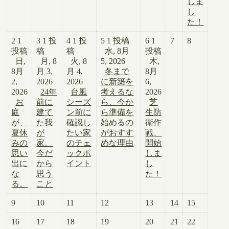
しま
し
た！
2
1
3
1 投
4
1 投
5
1 投稿
6
1
7
8
投稿
稿
稿
水, 8月
投稿
日,
月, 8
火, 8
5, 2026
木,
8月
月 3,
月 4,
冬まで
8月
2,
2026
2026
に新築を
6,
2026
24年
台風
考えるな
2026
お
前に
シーズ
ら、今か
芝
庭
建て
ン前に
ら準備を
生防
が、
た我
確認し
始めるの
衛作
夏休
が
たい家
がおすす
戦、
みの
家。
のチェ
めな理由
開始
思い
今だ
ックポ
しま
出に
から
イント
し
な
思う
た！
る。
こと
9
10
11
12
13
14
15
16
17
18
19
20
21
22