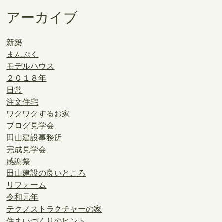
アーカイブ
新築
まんぷく
モデルハウス
２０１８年
日常
注文住宅
ワクワクするお家
ブログ見学会
田山建設事務所
完成見学会
感謝祭
田山建設の良いところ
リフォーム
令和元年
テクノストラクチャーの家
住まいづくりのヒント