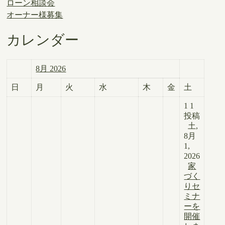
ローン相談会
オーナー様募集
カレンダー
8月 2026
日
月
火
水
木
金
土
1
1
投稿
土,
8月
1,
2026
家
づく
りセ
ミナ
ーを
開催