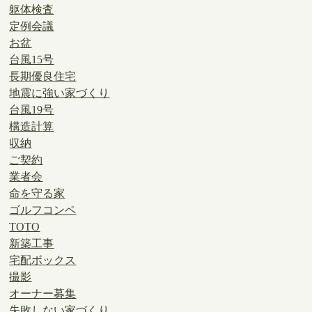
躯体検査
定例会議
お盆
台風15号
長期優良住宅
地震に強い家づくり
台風19号
構造計算
収納
ご契約
業者会
命を守る家
ゴルフコンペ
TOTO
新築工事
宅配ボックス
撮影
オーナー募集
失敗しない家づくり