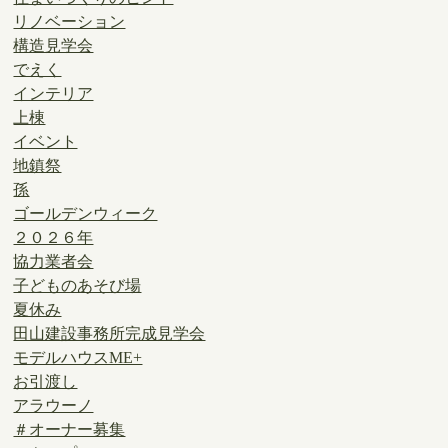
リノベーション
構造見学会
でえく
インテリア
上棟
イベント
地鎮祭
孫
ゴールデンウィーク
２０２６年
協力業者会
子どものあそび場
夏休み
田山建設事務所完成見学会
モデルハウスME+
お引渡し
アラウーノ
＃オーナー募集