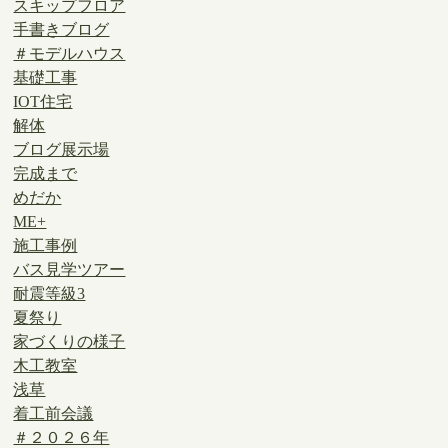
スキップフロア
手書きブログ
＃モデルハウス
基礎工事
IOT住宅
解体
ブログ展示場
完成まで
めだか
ME+
施工事例
バス見学ツアー
耐震等級3
夏祭り
家づくりの様子
木工教室
浅草
着工前会議
＃２０２６年