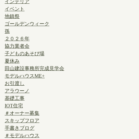
インテリア
イベント
地鎮祭
ゴールデンウィーク
孫
２０２６年
協力業者会
子どものあそび場
夏休み
田山建設事務所完成見学会
モデルハウスME+
お引渡し
アラウーノ
基礎工事
IOT住宅
＃オーナー募集
スキップフロア
手書きブログ
＃モデルハウス