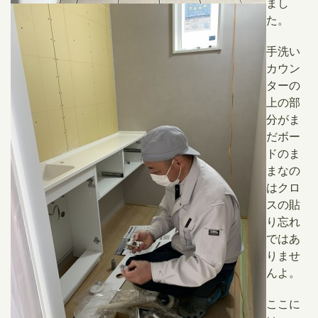
まし
た。
手洗い
カウン
ターの
上の部
分がま
だボー
ドのま
まなの
はクロ
スの貼
り忘れ
ではあ
りませ
んよ。
ここに