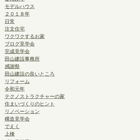
モデルハウス
２０１８年
日常
注文住宅
ワクワクするお家
ブログ見学会
完成見学会
田山建設事務所
感謝祭
田山建設の良いところ
リフォーム
令和元年
テクノストラクチャーの家
住まいづくりのヒント
リノベーション
構造見学会
でえく
上棟