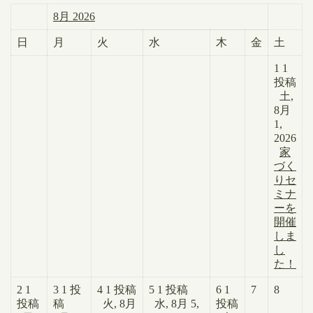
8月 2026
日
月
火
水
木
金
土
1
1
投稿
土,
8月
1,
2026
家
づく
りセ
ミナ
ーを
開催
しま
し
た！
2
1
3
1 投
4
1 投稿
5
1 投稿
6
1
7
8
投稿
稿
火, 8月
水, 8月 5,
投稿