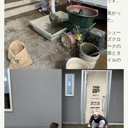
です。
良かっ
た。
シュー
ズクロ
ークの
扉とタ
イルの