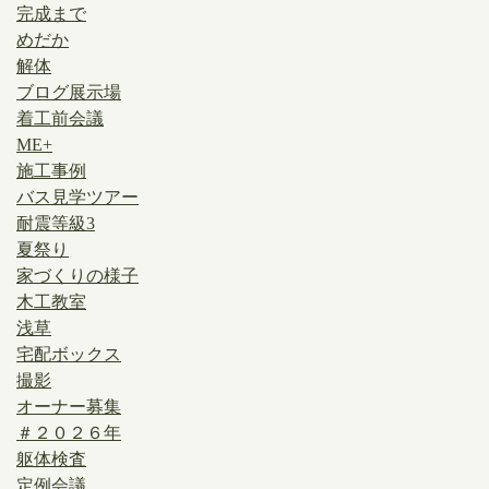
完成まで
めだか
解体
ブログ展示場
着工前会議
ME+
施工事例
バス見学ツアー
耐震等級3
夏祭り
家づくりの様子
木工教室
浅草
宅配ボックス
撮影
オーナー募集
＃２０２６年
躯体検査
定例会議