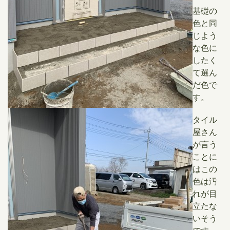
基礎の
色と同
じよう
な色に
したく
て選ん
だ色で
す。
タイル
屋さん
が言う
ことに
はこの
色は汚
れが目
立たな
いそう