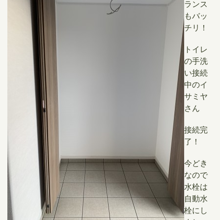
ランス
もバッ
チリ！
トイレ
の手洗
い接続
中のイ
サミヤ
さん
接続完
了！
今どき
なので
水栓は
自動水
栓にし