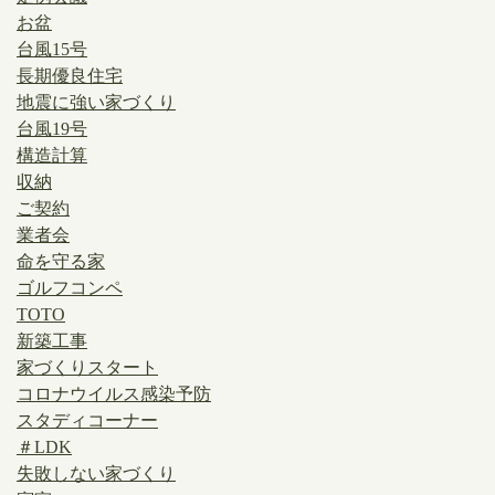
お盆
台風15号
長期優良住宅
地震に強い家づくり
台風19号
構造計算
収納
ご契約
業者会
命を守る家
ゴルフコンペ
TOTO
新築工事
家づくりスタート
コロナウイルス感染予防
スタディコーナー
＃LDK
失敗しない家づくり