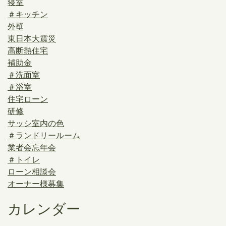
寝室
＃キッチン
外壁
東日本大震災
高断熱住宅
補助金
＃洗面室
＃浴室
住宅ローン
研修
サッシ室内の色
＃ランドリールーム
業者会忘年会
＃トイレ
ローン相談会
オーナー様募集
カレンダー