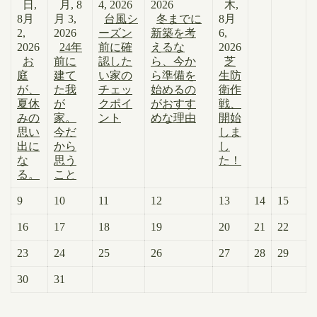
日,
月, 8
4, 2026
2026
木,
8月
月 3,
台風シ
冬までに
8月
2,
2026
ーズン
新築を考
6,
2026
24年
前に確
えるな
2026
お
前に
認した
ら、今か
芝
庭
建て
い家の
ら準備を
生防
が、
た我
チェッ
始めるの
衛作
夏休
が
クポイ
がおすす
戦、
みの
家。
ント
めな理由
開始
思い
今だ
しま
出に
から
し
な
思う
た！
る。
こと
9
10
11
12
13
14
15
16
17
18
19
20
21
22
23
24
25
26
27
28
29
30
31