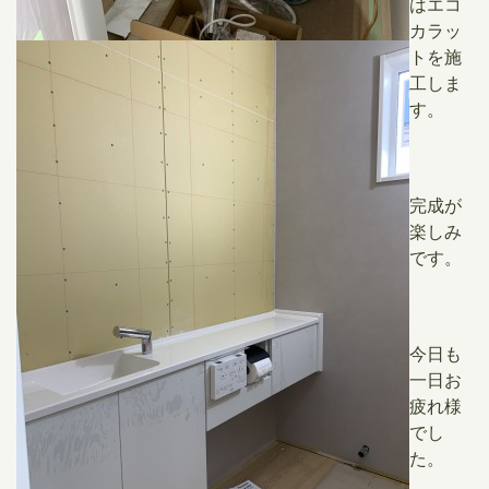
はエコ
カラッ
トを施
工しま
す。
完成が
楽しみ
です。
今日も
一日お
疲れ様
でし
た。