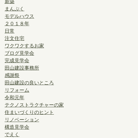
新築
まんぷく
モデルハウス
２０１８年
日常
注文住宅
ワクワクするお家
ブログ見学会
完成見学会
田山建設事務所
感謝祭
田山建設の良いところ
リフォーム
令和元年
テクノストラクチャーの家
住まいづくりのヒント
リノベーション
構造見学会
でえく