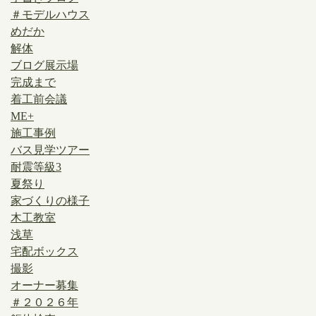
＃モデルハウス
めだか
解体
ブログ展示場
完成まで
着工前会議
ME+
施工事例
バス見学ツアー
耐震等級3
夏祭り
家づくりの様子
木工教室
浅草
宅配ボックス
撮影
オーナー募集
＃２０２６年