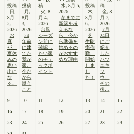
投稿
投稿
稿
水, 8月 5,
投稿
稿
日,
月,
火, 8
2026
木,
金, 8
8月
8月
月 4,
冬までに
8月
月 7,
2,
3,
2026
新築を考
6,
2026
2026
2026
台風
えるな
2026
7月
お
24
シーズ
ら、今か
芝
24日
庭
年前
ン前に
ら準備を
生防
にご
が、
に建
確認し
始めるの
衛作
紹介
夏休
てた
たい家
がおすす
戦、
した
みの
我が
のチェ
めな理由
開始
ハツ
思い
家。
ックポ
しま
ユキ
出に
今だ
イント
し
ソ
な
から
た！
ウ、
る。
思う
その
こと
後…
9
10
11
12
13
14
15
16
17
18
19
20
21
22
23
24
25
26
27
28
29
30
31