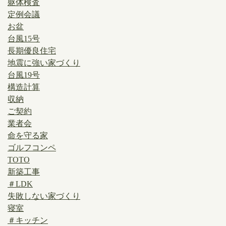
躯体検査
定例会議
お盆
台風15号
長期優良住宅
地震に強い家づくり
台風19号
構造計算
収納
ご契約
業者会
命を守る家
ゴルフコンペ
TOTO
新築工事
＃LDK
失敗しない家づくり
寝室
＃キッチン