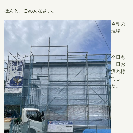
ほんと、ごめんなさい。
今朝の
現場
今日も
一日お
疲れ様
でし
た。