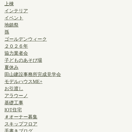
上棟
インテリア
イベント
地鎮祭
孫
ゴールデンウィーク
２０２６年
協力業者会
子どものあそび場
夏休み
田山建設事務所完成見学会
モデルハウスME+
お引渡し
アラウーノ
基礎工事
IOT住宅
＃オーナー募集
スキップフロア
手書きブログ