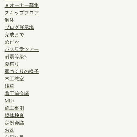
＃オーナー募集
スキップフロア
解体
ブログ展示場
完成まで
めだか
バス見学ツアー
耐震等級3
夏祭り
家づくりの様子
木工教室
浅草
着工前会議
ME+
施工事例
躯体検査
定例会議
お盆