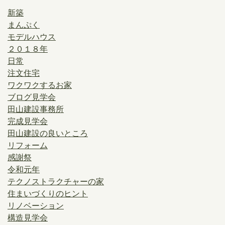
新築
まんぷく
モデルハウス
２０１８年
日常
注文住宅
ワクワクするお家
ブログ見学会
田山建設事務所
完成見学会
田山建設の良いところ
リフォーム
感謝祭
令和元年
テクノストラクチャーの家
住まいづくりのヒント
リノベーション
構造見学会