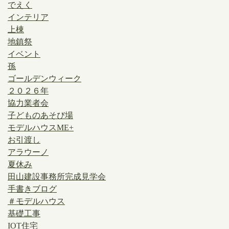
でえく
インテリア
上棟
地鎮祭
イベント
孫
ゴールデンウィーク
２０２６年
協力業者会
子どものあそび場
モデルハウスME+
お引渡し
アラウーノ
夏休み
田山建設事務所完成見学会
手書きブログ
＃モデルハウス
基礎工事
IOT住宅