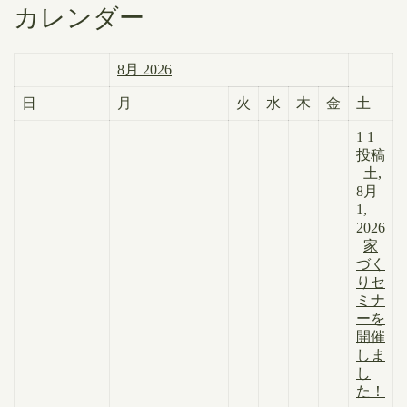
カレンダー
8月 2026
日
月
火
水
木
金
土
1
1
投稿
土,
8月
1,
2026
家
づく
りセ
ミナ
ーを
開催
しま
し
た！