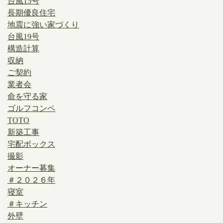
台風15号
長期優良住宅
地震に強い家づくり
台風19号
構造計算
収納
ご契約
業者会
命を守る家
ゴルフコンペ
TOTO
新築工事
宅配ボックス
撮影
オーナー募集
＃２０２６年
寝室
＃キッチン
外壁