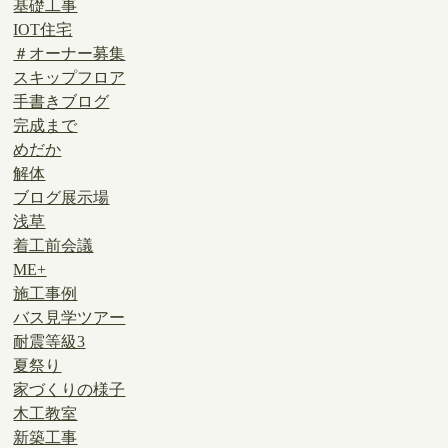
基礎工事
IOT住宅
＃オーナー募集
スキップフロア
手書きブログ
完成まで
めだか
解体
ブログ展示場
浅草
着工前会議
ME+
施工事例
バス見学ツアー
耐震等級3
夏祭り
家づくりの様子
木工教室
新築工事