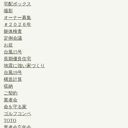
宅配ボックス
撮影
オーナー募集
＃２０２６年
躯体検査
定例会議
お盆
台風15号
長期優良住宅
地震に強い家づくり
台風19号
構造計算
収納
ご契約
業者会
命を守る家
ゴルフコンペ
TOTO
業者会忘年会