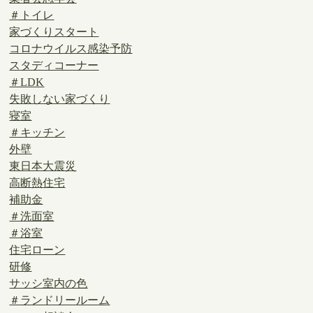
＃トイレ
家づくりスタート
コロナウイルス感染予防
スタディコーナー
＃LDK
失敗しない家づくり
寝室
＃キッチン
外壁
東日本大震災
高断熱住宅
補助金
＃洗面室
＃浴室
住宅ローン
研修
サッシ室内の色
＃ランドリールーム