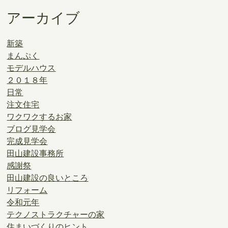
アーカイブ
新築
まんぷく
モデルハウス
２０１８年
日常
注文住宅
ワクワクするお家
ブログ見学会
完成見学会
田山建設事務所
感謝祭
田山建設の良いところ
リフォーム
令和元年
テクノストラクチャーの家
住まいづくりのヒント