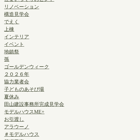
リノベーション
構造見学会
でえく
上棟
インテリア
イベント
地鎮祭
孫
ゴールデンウィーク
２０２６年
協力業者会
子どものあそび場
夏休み
田山建設事務所完成見学会
モデルハウスME+
お引渡し
アラウーノ
＃モデルハウス