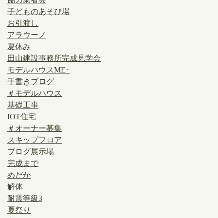
子どものあそび場
お引渡し
アラウーノ
夏休み
田山建設事務所完成見学会
モデルハウスME+
手書きブログ
＃モデルハウス
基礎工事
IOT住宅
＃オーナー募集
スキップフロア
ブログ展示場
完成まで
めだか
解体
耐震等級3
夏祭り