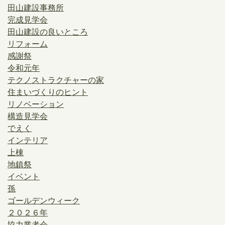
田山建設事務所
完成見学会
田山建設の良いところ
リフォーム
感謝祭
令和元年
テクノストラクチャーの家
住まいづくりのヒント
リノベーション
構造見学会
でえく
インテリア
上棟
地鎮祭
イベント
孫
ゴールデンウィーク
２０２６年
協力業者会