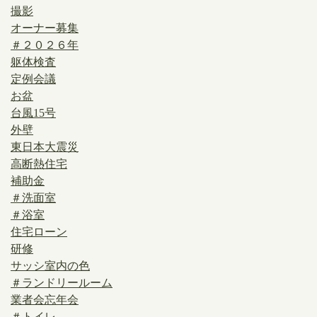
撮影
オーナー募集
＃２０２６年
躯体検査
定例会議
お盆
台風15号
外壁
東日本大震災
高断熱住宅
補助金
＃洗面室
＃浴室
住宅ローン
研修
サッシ室内の色
＃ランドリールーム
業者会忘年会
＃トイレ