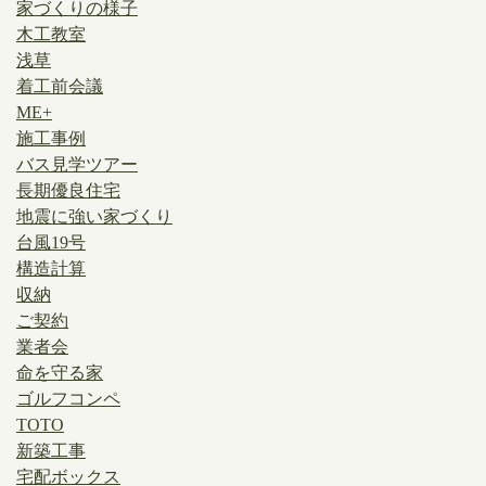
家づくりの様子
木工教室
浅草
着工前会議
ME+
施工事例
バス見学ツアー
長期優良住宅
地震に強い家づくり
台風19号
構造計算
収納
ご契約
業者会
命を守る家
ゴルフコンペ
TOTO
新築工事
宅配ボックス