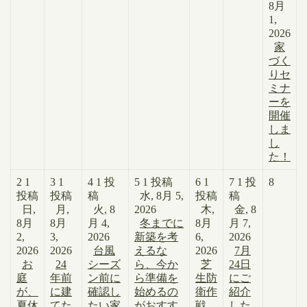
8月
1,
2026
家
づく
りセ
ミナ
ーを
開催
しま
し
た！
2
1
3
1
4
1 投
5
1 投稿
6
1
7
1 投
8
投稿
投稿
稿
水, 8月 5,
投稿
稿
日,
月,
火, 8
2026
木,
金, 8
8月
8月
月 4,
冬までに
8月
月 7,
2,
3,
2026
新築を考
6,
2026
2026
2026
台風
えるな
2026
7月
お
24
シーズ
ら、今か
芝
24日
庭
年前
ン前に
ら準備を
生防
にご
が、
に建
確認し
始めるの
衛作
紹介
夏休
てた
たい家
がおすす
戦、
した