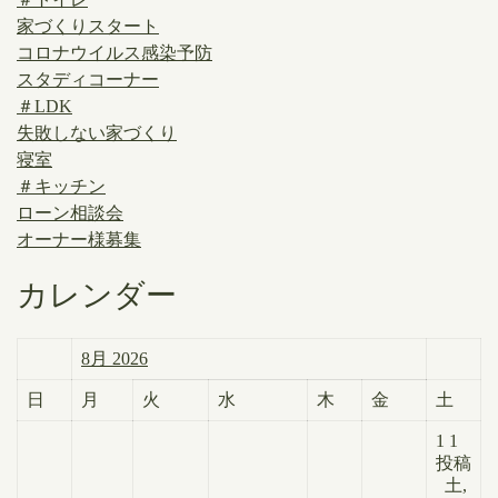
家づくりスタート
コロナウイルス感染予防
スタディコーナー
＃LDK
失敗しない家づくり
寝室
＃キッチン
ローン相談会
オーナー様募集
カレンダー
8月 2026
日
月
火
水
木
金
土
1
1
投稿
土,