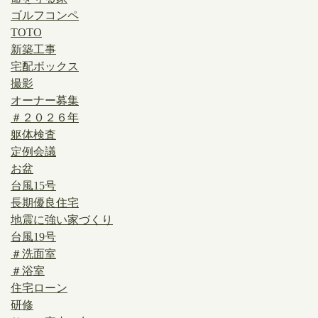
ゴルフコンペ
TOTO
新築工事
宅配ボックス
撮影
オーナー募集
＃２０２６年
躯体検査
定例会議
お盆
台風15号
長期優良住宅
地震に強い家づくり
台風19号
＃洗面室
＃浴室
住宅ローン
研修