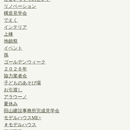
リノベーション
構造見学会
でえく
インテリア
上棟
地鎮祭
イベント
孫
ゴールデンウィーク
２０２６年
協力業者会
子どものあそび場
お引渡し
アラウーノ
夏休み
田山建設事務所完成見学会
モデルハウスME+
＃モデルハウス