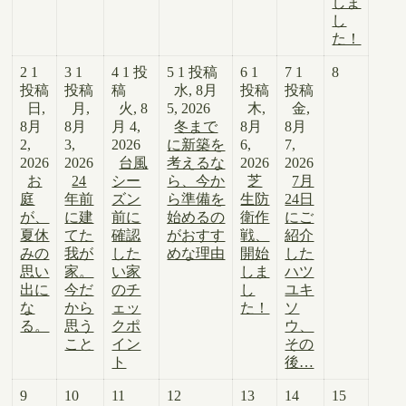
しま
し
た！
2
1
3
1
4
1 投
5
1 投稿
6
1
7
1
8
投稿
投稿
稿
水, 8月
投稿
投稿
日,
月,
火, 8
5, 2026
木,
金,
8月
8月
月 4,
冬まで
8月
8月
2,
3,
2026
に新築を
6,
7,
2026
2026
台風
考えるな
2026
2026
お
24
シー
ら、今か
芝
7月
庭
年前
ズン
ら準備を
生防
24日
が、
に建
前に
始めるの
衛作
にご
夏休
てた
確認
がおすす
戦、
紹介
みの
我が
した
めな理由
開始
した
思い
家。
い家
しま
ハツ
出に
今だ
のチ
し
ユキ
な
から
ェッ
た！
ソ
る。
思う
クポ
ウ、
こと
イン
その
ト
後…
9
10
11
12
13
14
15