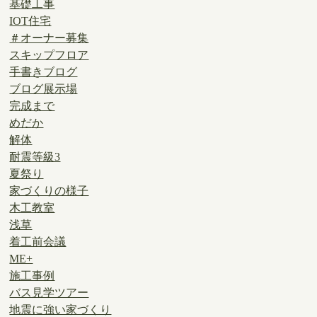
基礎工事
IOT住宅
＃オーナー募集
スキップフロア
手書きブログ
ブログ展示場
完成まで
めだか
解体
耐震等級3
夏祭り
家づくりの様子
木工教室
浅草
着工前会議
ME+
施工事例
バス見学ツアー
地震に強い家づくり