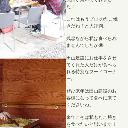
た！
これはもうプロ のたこ焼
きだね！
と大評判。
残念ながら私は食べられ
ませんでしたが😭
田山建設にお仕事をさせ
てくれた人だけが食べら
れる特別なフードコーナ
ー。
ぜひ来年は田山建設のお
客様になって食べに来て
くださいね。
来年こそは私もたこ焼き
を食べたいと思います！