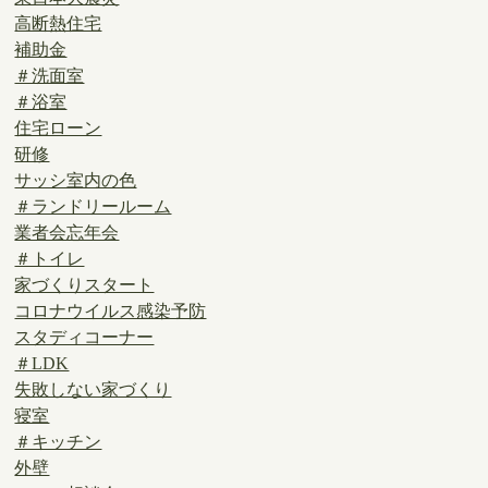
高断熱住宅
補助金
＃洗面室
＃浴室
住宅ローン
研修
サッシ室内の色
＃ランドリールーム
業者会忘年会
＃トイレ
家づくりスタート
コロナウイルス感染予防
スタディコーナー
＃LDK
失敗しない家づくり
寝室
＃キッチン
外壁