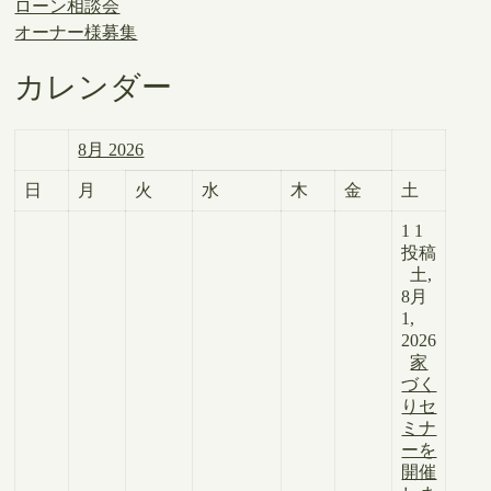
ローン相談会
オーナー様募集
カレンダー
8月 2026
日
月
火
水
木
金
土
1
1
投稿
土,
8月
1,
2026
家
づく
りセ
ミナ
ーを
開催