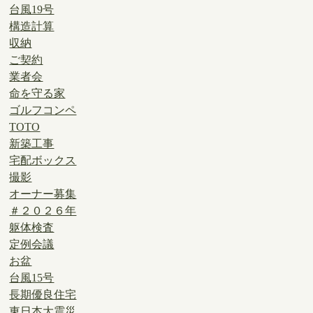
台風19号
構造計算
収納
ご契約
業者会
命を守る家
ゴルフコンペ
TOTO
新築工事
宅配ボックス
撮影
オーナー募集
＃２０２６年
躯体検査
定例会議
お盆
台風15号
長期優良住宅
東日本大震災