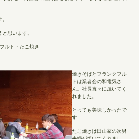
す。
うと思います。
クフルト・たこ焼き
焼きそばとフランクフル
トは業者会の和電気さ
ん。社長直々に焼いてく
れました。
とっても美味しかったで
す
たこ焼きは田山家の次男
夫婦が焼いてくれまし