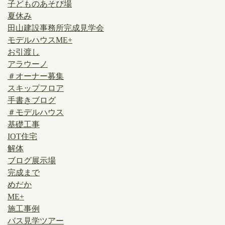
子どものあそび場
夏休み
田山建設事務所完成見学会
モデルハウスME+
お引渡し
アラウーノ
＃オーナー募集
スキップフロア
手書きブログ
＃モデルハウス
基礎工事
IOT住宅
解体
ブログ展示場
完成まで
めだか
ME+
施工事例
バス見学ツアー