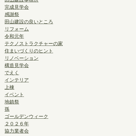
完成見学会
感謝祭
田山建設の良いところ
リフォーム
令和元年
テクノストラクチャーの家
住まいづくりのヒント
リノベーション
構造見学会
でえく
インテリア
上棟
イベント
地鎮祭
孫
ゴールデンウィーク
２０２６年
協力業者会