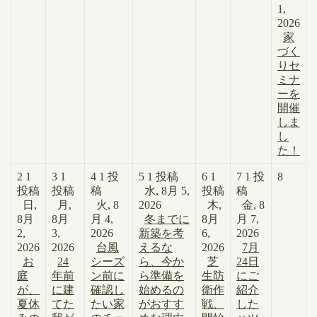
1,
2026
家
づく
りセ
ミナ
ーを
開催
しま
し
た！
2
1
3
1
4
1 投
5
1 投稿
6
1
7
1 投
8
投稿
投稿
稿
水, 8月 5,
投稿
稿
日,
月,
火, 8
2026
木,
金, 8
8月
8月
月 4,
冬までに
8月
月 7,
2,
3,
2026
新築を考
6,
2026
2026
2026
台風
えるな
2026
7月
お
24
シーズ
ら、今か
芝
24日
庭
年前
ン前に
ら準備を
生防
にご
が、
に建
確認し
始めるの
衛作
紹介
夏休
てた
たい家
がおすす
戦、
した