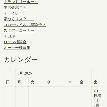
＃ランドリールーム
業者会忘年会
＃トイレ
家づくりスタート
コロナウイルス感染予防
スタディコーナー
＃LDK
ローン相談会
オーナー様募集
カレンダー
8月 2026
日
月
火
水
木
金
土
1
1
投稿
土,
8月