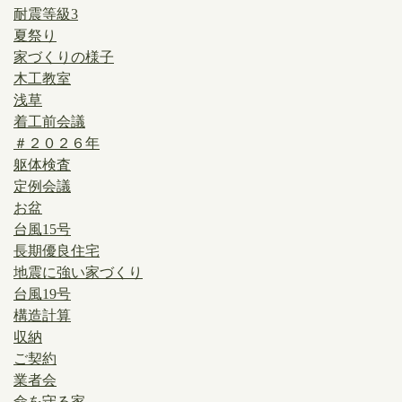
耐震等級3
夏祭り
家づくりの様子
木工教室
浅草
着工前会議
＃２０２６年
躯体検査
定例会議
お盆
台風15号
長期優良住宅
地震に強い家づくり
台風19号
構造計算
収納
ご契約
業者会
命を守る家