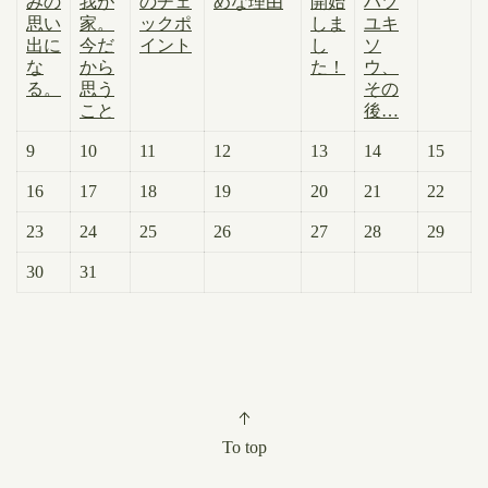
みの
我が
のチェ
めな理由
開始
ハツ
思い
家。
ックポ
しま
ユキ
出に
今だ
イント
し
ソ
な
から
た！
ウ、
る。
思う
その
こと
後…
9
10
11
12
13
14
15
16
17
18
19
20
21
22
23
24
25
26
27
28
29
30
31
To top