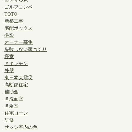
ゴルフコンペ
TOTO
新築工事
宅配ボックス
撮影
オーナー募集
失敗しない家づくり
寝室
＃キッチン
外壁
東日本大震災
高断熱住宅
補助金
＃洗面室
＃浴室
住宅ローン
研修
サッシ室内の色