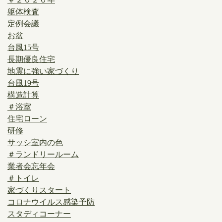
躯体検査
定例会議
お盆
台風15号
長期優良住宅
地震に強い家づくり
台風19号
構造計算
＃浴室
住宅ローン
研修
サッシ室内の色
＃ランドリールーム
業者会忘年会
＃トイレ
家づくりスタート
コロナウイルス感染予防
スタディコーナー