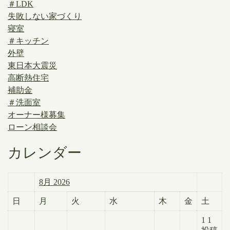
＃LDK
失敗しない家づくり
寝室
＃キッチン
外壁
東日本大震災
高断熱住宅
補助金
＃洗面室
オーナー様募集
ローン相談会
カレンダー
8月 2026
日
月
火
水
木
金
土
1
1