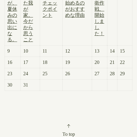
が、
た我
チェッ
始めるの
衛作
夏休
が
クポイ
がおすす
戦、
みの
家。
ント
めな理由
開始
思い
今だ
しま
出に
から
し
な
思う
た！
る。
こと
9
10
11
12
13
14
15
16
17
18
19
20
21
22
23
24
25
26
27
28
29
30
31
To top