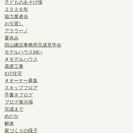
子どものあそび場
２０２６年
協力業者会
お引渡し
アラウーノ
夏休み
田山建設事務所完成見学会
モデルハウスME+
＃モデルハウス
基礎工事
IOT住宅
＃オーナー募集
スキップフロア
手書きブログ
ブログ展示場
完成まで
めだか
解体
家づくりの様子