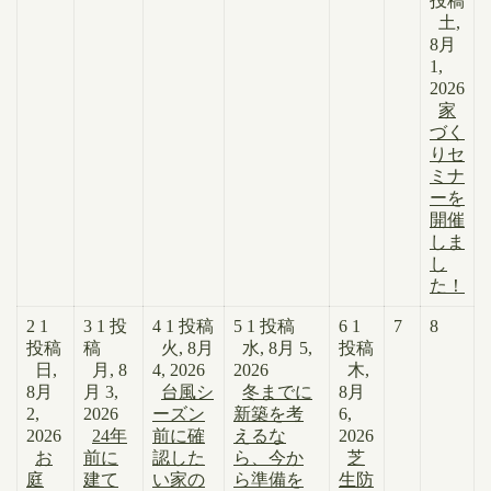
投稿
土,
8月
1,
2026
家
づく
りセ
ミナ
ーを
開催
しま
し
た！
2
1
3
1 投
4
1 投稿
5
1 投稿
6
1
7
8
投稿
稿
火, 8月
水, 8月 5,
投稿
日,
月, 8
4, 2026
2026
木,
8月
月 3,
台風シ
冬までに
8月
2,
2026
ーズン
新築を考
6,
2026
24年
前に確
えるな
2026
お
前に
認した
ら、今か
芝
庭
建て
い家の
ら準備を
生防