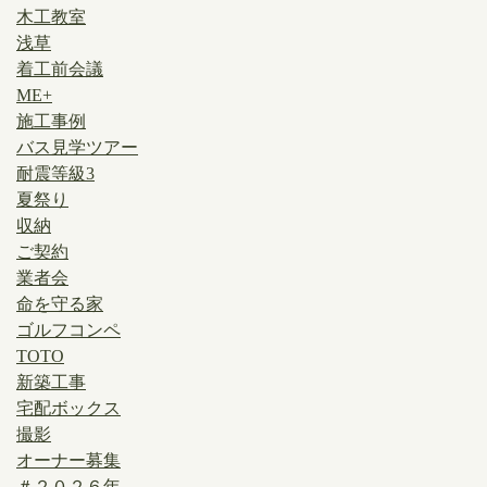
木工教室
浅草
着工前会議
ME+
施工事例
バス見学ツアー
耐震等級3
夏祭り
収納
ご契約
業者会
命を守る家
ゴルフコンペ
TOTO
新築工事
宅配ボックス
撮影
オーナー募集
＃２０２６年