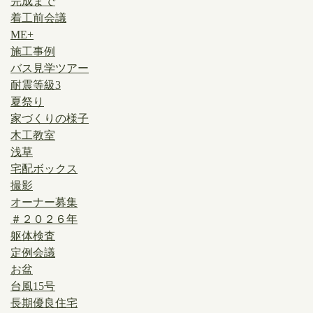
完成まで
着工前会議
ME+
施工事例
バス見学ツアー
耐震等級3
夏祭り
家づくりの様子
木工教室
浅草
宅配ボックス
撮影
オーナー募集
＃２０２６年
躯体検査
定例会議
お盆
台風15号
長期優良住宅