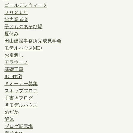
ゴールデンウィーク
２０２６年
協力業者会
子どものあそび場
夏休み
田山建設事務所完成見学会
モデルハウスME+
お引渡し
アラウーノ
基礎工事
IOT住宅
＃オーナー募集
スキップフロア
手書きブログ
＃モデルハウス
めだか
解体
ブログ展示場