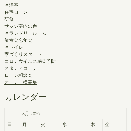
＃浴室
住宅ローン
研修
サッシ室内の色
＃ランドリールーム
業者会忘年会
＃トイレ
家づくりスタート
コロナウイルス感染予防
スタディコーナー
ローン相談会
オーナー様募集
カレンダー
8月 2026
日
月
火
水
木
金
土