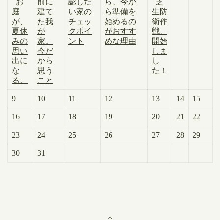
お
前に
認した
ら、今か
芝
庭
建て
い家の
ら準備を
生防
が、
た我
チェッ
始めるの
衛作
夏休
が
クポイ
がおすす
戦、
みの
家。
ント
めな理由
開始
思い
今だ
しま
出に
から
し
な
思う
た！
る。
こと
9
10
11
12
13
14
15
16
17
18
19
20
21
22
23
24
25
26
27
28
29
30
31