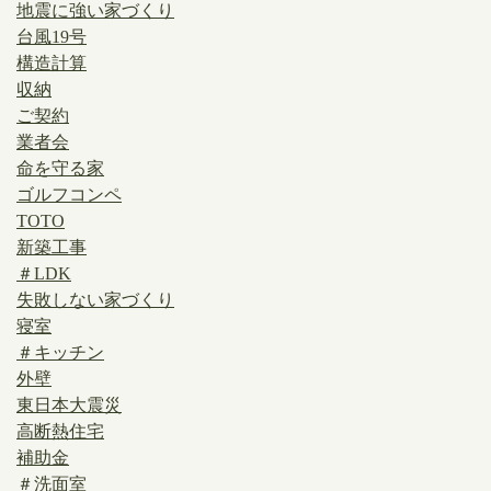
地震に強い家づくり
台風19号
構造計算
収納
ご契約
業者会
命を守る家
ゴルフコンペ
TOTO
新築工事
＃LDK
失敗しない家づくり
寝室
＃キッチン
外壁
東日本大震災
高断熱住宅
補助金
＃洗面室