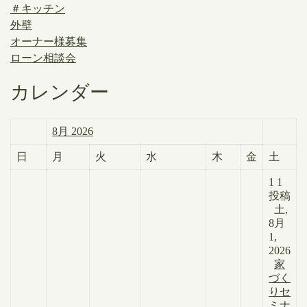
＃キッチン
外壁
オーナー様募集
ローン相談会
カレンダー
8月 2026
日
月
火
水
木
金
土
1
1
投稿
土,
8月
1,
2026
家
づく
りセ
ミナ