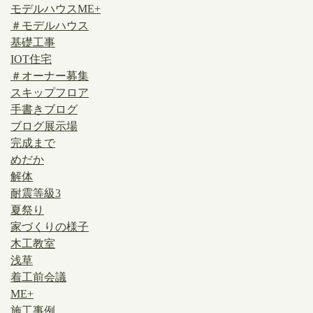
モデルハウスME+
＃モデルハウス
基礎工事
IOT住宅
＃オーナー募集
スキップフロア
手書きブログ
ブログ展示場
完成まで
めだか
解体
耐震等級3
夏祭り
家づくりの様子
木工教室
浅草
着工前会議
ME+
施工事例