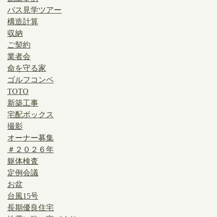
バス見学ツアー
構造計算
収納
ご契約
業者会
命を守る家
ゴルフコンペ
TOTO
新築工事
宅配ボックス
撮影
オーナー募集
＃２０２６年
躯体検査
定例会議
お盆
台風15号
長期優良住宅