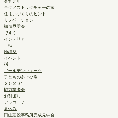
令和元年
テクノストラクチャーの家
住まいづくりのヒント
リノベーション
構造見学会
でえく
インテリア
上棟
地鎮祭
イベント
孫
ゴールデンウィーク
子どものあそび場
２０２６年
協力業者会
お引渡し
アラウーノ
夏休み
田山建設事務所完成見学会