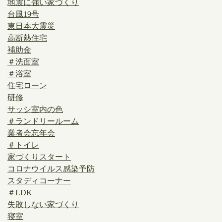
地震に強い家づくり
台風19号
東日本大震災
高断熱住宅
補助金
＃洗面室
＃浴室
住宅ローン
研修
サッシ室内の色
＃ランドリールーム
業者会忘年会
＃トイレ
家づくりスタート
コロナウイルス感染予防
スタディコーナー
＃LDK
失敗しない家づくり
寝室