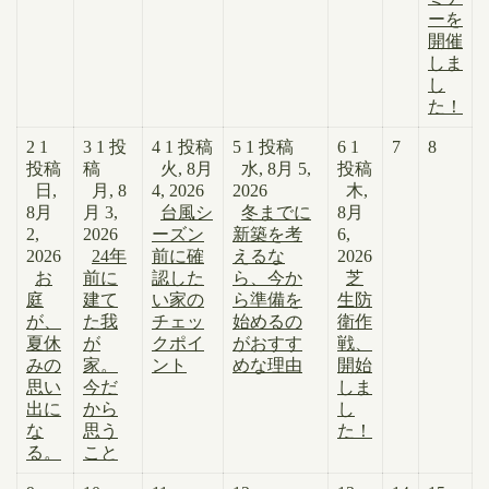
ーを
開催
しま
し
た！
2
1
3
1 投
4
1 投稿
5
1 投稿
6
1
7
8
投稿
稿
火, 8月
水, 8月 5,
投稿
日,
月, 8
4, 2026
2026
木,
8月
月 3,
台風シ
冬までに
8月
2,
2026
ーズン
新築を考
6,
2026
24年
前に確
えるな
2026
お
前に
認した
ら、今か
芝
庭
建て
い家の
ら準備を
生防
が、
た我
チェッ
始めるの
衛作
夏休
が
クポイ
がおすす
戦、
みの
家。
ント
めな理由
開始
思い
今だ
しま
出に
から
し
な
思う
た！
る。
こと