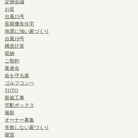
定例会議
お盆
台風15号
長期優良住宅
地震に強い家づくり
台風19号
構造計算
収納
ご契約
業者会
命を守る家
ゴルフコンペ
TOTO
新築工事
宅配ボックス
撮影
オーナー募集
失敗しない家づくり
寝室