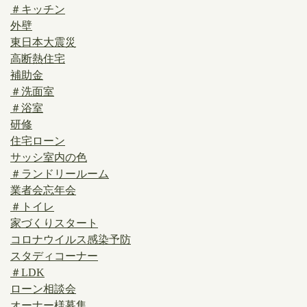
＃キッチン
外壁
東日本大震災
高断熱住宅
補助金
＃洗面室
＃浴室
研修
住宅ローン
サッシ室内の色
＃ランドリールーム
業者会忘年会
＃トイレ
家づくりスタート
コロナウイルス感染予防
スタディコーナー
＃LDK
ローン相談会
オーナー様募集