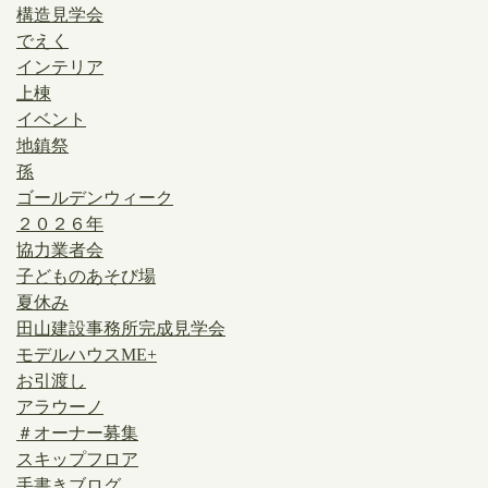
構造見学会
でえく
インテリア
上棟
イベント
地鎮祭
孫
ゴールデンウィーク
２０２６年
協力業者会
子どものあそび場
夏休み
田山建設事務所完成見学会
モデルハウスME+
お引渡し
アラウーノ
＃オーナー募集
スキップフロア
手書きブログ