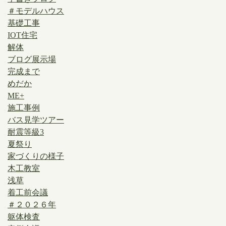
＃モデルハウス
基礎工事
IOT住宅
解体
ブログ展示場
完成まで
めだか
ME+
施工事例
バス見学ツアー
耐震等級3
夏祭り
家づくりの様子
木工教室
浅草
着工前会議
＃２０２６年
躯体検査