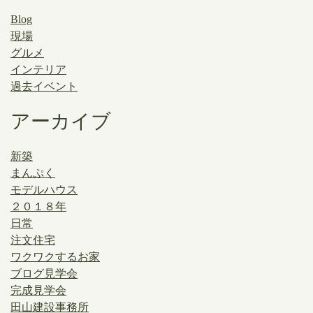
Blog
現場
グルメ
インテリア
過去イベント
アーカイブ
新築
まんぷく
モデルハウス
２０１８年
日常
注文住宅
ワクワクするお家
ブログ見学会
完成見学会
田山建設事務所