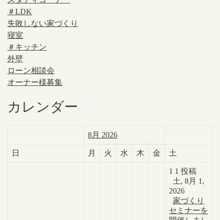
＃LDK
失敗しない家づくり
寝室
＃キッチン
外壁
ローン相談会
オーナー様募集
カレンダー
8月 2026
日
月
火
水
木
金
土
1
1 投稿
土, 8月 1,
2026
家づくり
セミナーを