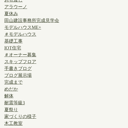
アラウーノ
夏休み
田山建設事務所完成見学会
モデルハウスME+
＃モデルハウス
基礎工事
IOT住宅
＃オーナー募集
スキップフロア
手書きブログ
ブログ展示場
完成まで
めだか
解体
耐震等級3
夏祭り
家づくりの様子
木工教室