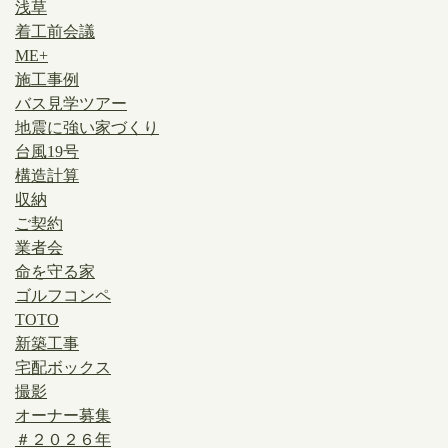
浅草
着工前会議
ME+
施工事例
バス見学ツアー
地震に強い家づくり
台風19号
構造計算
収納
ご契約
業者会
命を守る家
ゴルフコンペ
TOTO
新築工事
宅配ボックス
撮影
オーナー募集
＃２０２６年