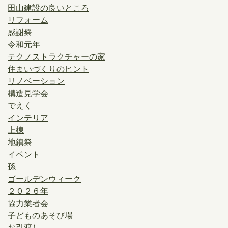
田山建設の良いところ
リフォーム
感謝祭
令和元年
テクノストラクチャーの家
住まいづくりのヒント
リノベーション
構造見学会
でえく
インテリア
上棟
地鎮祭
イベント
孫
ゴールデンウィーク
２０２６年
協力業者会
子どものあそび場
お引渡し