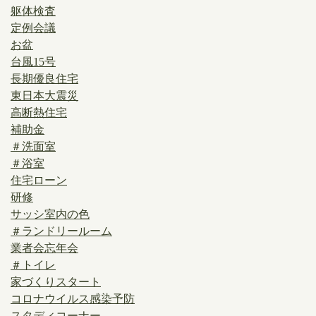
躯体検査
定例会議
お盆
台風15号
長期優良住宅
東日本大震災
高断熱住宅
補助金
＃洗面室
＃浴室
住宅ローン
研修
サッシ室内の色
＃ランドリールーム
業者会忘年会
＃トイレ
家づくりスタート
コロナウイルス感染予防
スタディコーナー