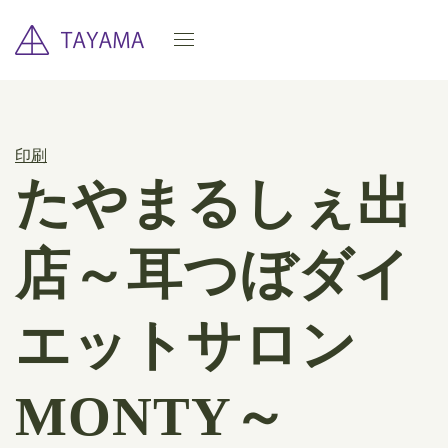
印刷
たやまるしぇ出
店～耳つぼダイ
エットサロン
MONTY～