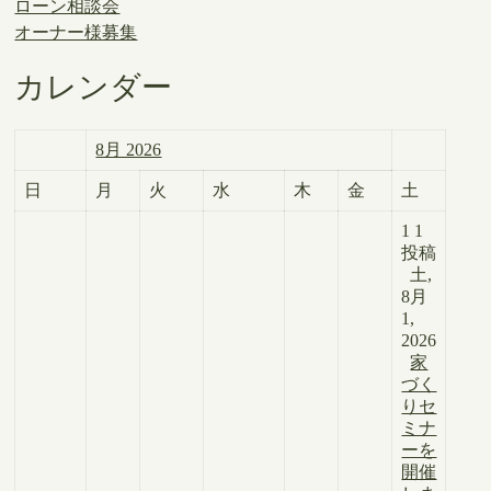
ローン相談会
オーナー様募集
カレンダー
8月 2026
日
月
火
水
木
金
土
1
1
投稿
土,
8月
1,
2026
家
づく
りセ
ミナ
ーを
開催