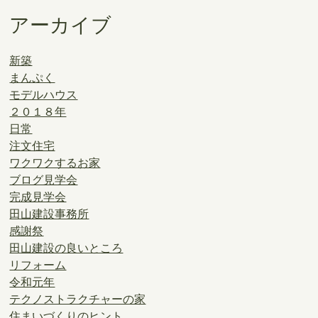
アーカイブ
新築
まんぷく
モデルハウス
２０１８年
日常
注文住宅
ワクワクするお家
ブログ見学会
完成見学会
田山建設事務所
感謝祭
田山建設の良いところ
リフォーム
令和元年
テクノストラクチャーの家
住まいづくりのヒント