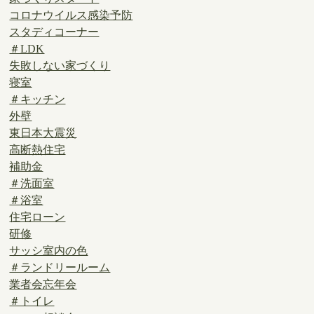
コロナウイルス感染予防
スタディコーナー
＃LDK
失敗しない家づくり
寝室
＃キッチン
外壁
東日本大震災
高断熱住宅
補助金
＃洗面室
＃浴室
住宅ローン
研修
サッシ室内の色
＃ランドリールーム
業者会忘年会
＃トイレ