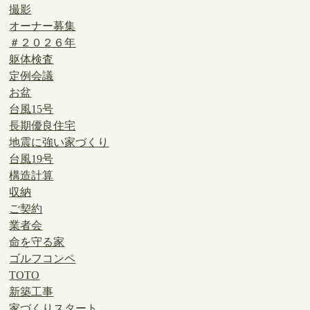
撮影
オーナー募集
＃２０２６年
躯体検査
定例会議
お盆
台風15号
長期優良住宅
地震に強い家づくり
台風19号
構造計算
収納
ご契約
業者会
命を守る家
ゴルフコンペ
TOTO
新築工事
家づくりスタート