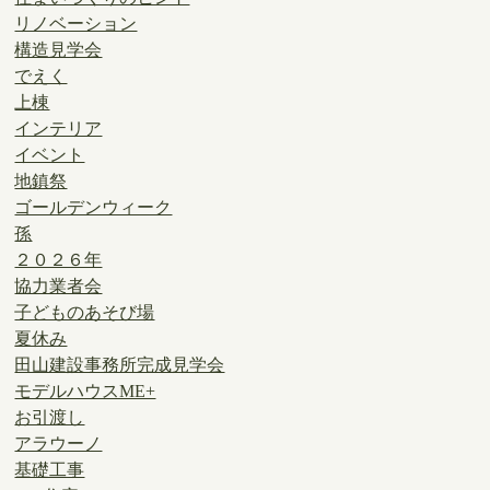
リノベーション
構造見学会
でえく
上棟
インテリア
イベント
地鎮祭
ゴールデンウィーク
孫
２０２６年
協力業者会
子どものあそび場
夏休み
田山建設事務所完成見学会
モデルハウスME+
お引渡し
アラウーノ
基礎工事