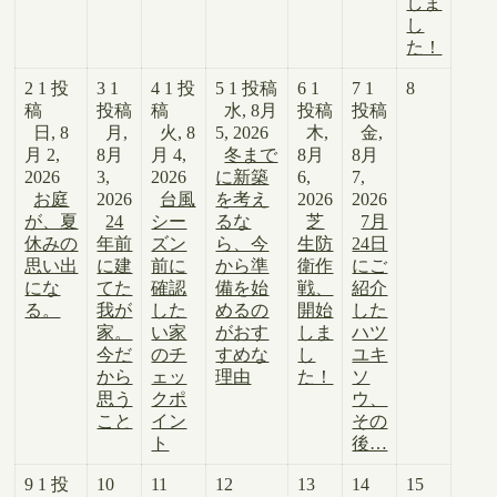
しま
し
た！
2
1 投
3
1
4
1 投
5
1 投稿
6
1
7
1
8
稿
投稿
稿
水, 8月
投稿
投稿
日, 8
月,
火, 8
5, 2026
木,
金,
月 2,
8月
月 4,
冬まで
8月
8月
2026
3,
2026
に新築
6,
7,
お庭
2026
台風
を考え
2026
2026
が、夏
24
シー
るな
芝
7月
休みの
年前
ズン
ら、今
生防
24日
思い出
に建
前に
から準
衛作
にご
にな
てた
確認
備を始
戦、
紹介
る。
我が
した
めるの
開始
した
家。
い家
がおす
しま
ハツ
今だ
のチ
すめな
し
ユキ
から
ェッ
理由
た！
ソ
思う
クポ
ウ、
こと
イン
その
ト
後…
9
1 投
10
11
12
13
14
15