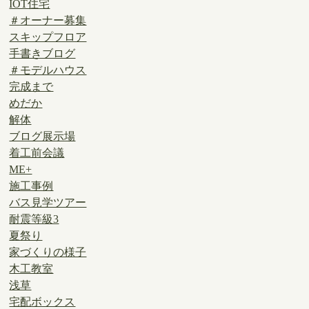
IOT住宅
＃オーナー募集
スキップフロア
手書きブログ
＃モデルハウス
完成まで
めだか
解体
ブログ展示場
着工前会議
ME+
施工事例
バス見学ツアー
耐震等級3
夏祭り
家づくりの様子
木工教室
浅草
宅配ボックス