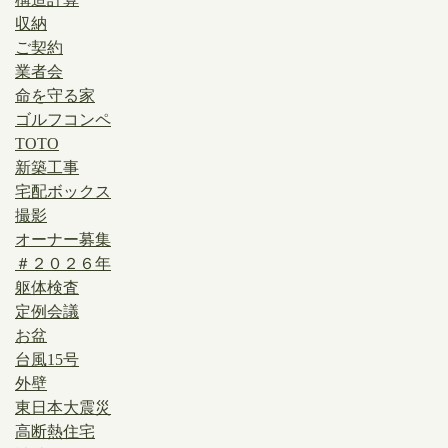
収納
ご契約
業者会
命を守る家
ゴルフコンペ
TOTO
新築工事
宅配ボックス
撮影
オーナー募集
＃２０２６年
躯体検査
定例会議
お盆
台風15号
外壁
東日本大震災
高断熱住宅