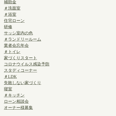
補助金
＃洗面室
＃浴室
住宅ローン
研修
サッシ室内の色
＃ランドリールーム
業者会忘年会
＃トイレ
家づくりスタート
コロナウイルス感染予防
スタディコーナー
＃LDK
失敗しない家づくり
寝室
＃キッチン
ローン相談会
オーナー様募集