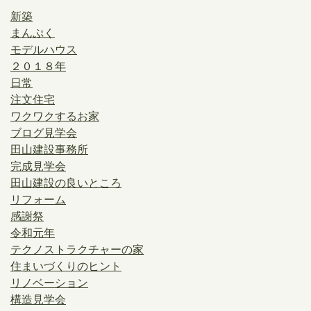
新築
まんぷく
モデルハウス
２０１８年
日常
注文住宅
ワクワクするお家
ブログ見学会
田山建設事務所
完成見学会
田山建設の良いところ
リフォーム
感謝祭
令和元年
テクノストラクチャーの家
住まいづくりのヒント
リノベーション
構造見学会