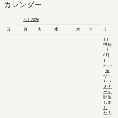
カレンダー
8月 2026
日
月
火
水
木
金
土
1
1
投稿
土,
8月
1,
2026
家
づく
りセ
ミナ
ーを
開催
しま
し
た！