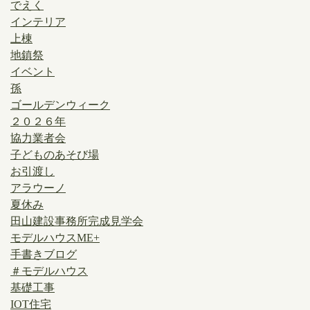
でえく
インテリア
上棟
地鎮祭
イベント
孫
ゴールデンウィーク
２０２６年
協力業者会
子どものあそび場
お引渡し
アラウーノ
夏休み
田山建設事務所完成見学会
モデルハウスME+
手書きブログ
＃モデルハウス
基礎工事
IOT住宅