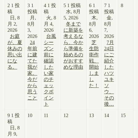
2
1 投
3
1
4
1 投
5
1 投稿
6
1
7
1
8
稿
投稿
稿
水, 8月
投稿
投稿
日, 8
月,
火, 8
5, 2026
木,
金,
月 2,
8月
月 4,
冬まで
8月
8月
2026
3,
2026
に新築を
6,
7,
お庭
2026
台風
考えるな
2026
2026
が、夏
24
シー
ら、今か
芝
7月
休みの
年前
ズン
ら準備を
生防
24日
思い出
に建
前に
始めるの
衛作
にご
にな
てた
確認
がおすす
戦、
紹介
る。
我が
した
めな理由
開始
した
家。
い家
しま
ハツ
今だ
のチ
し
ユキ
から
ェッ
た！
ソ
思う
クポ
ウ、
こと
イン
その
ト
後…
9
1 投
10
11
12
13
14
15
稿
日, 8
月 9,