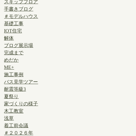
スキップフロア
手書きブログ
＃モデルハウス
基礎工事
IOT住宅
解体
ブログ展示場
完成まで
めだか
ME+
施工事例
バス見学ツアー
耐震等級3
夏祭り
家づくりの様子
木工教室
浅草
着工前会議
＃２０２６年