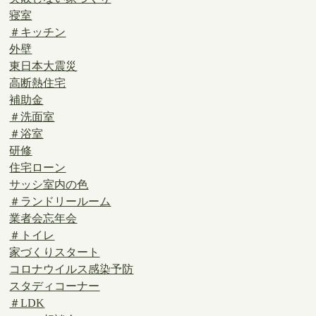
寝室
＃キッチン
外壁
東日本大震災
高断熱住宅
補助金
＃洗面室
＃浴室
研修
住宅ローン
サッシ室内の色
＃ランドリールーム
業者会忘年会
＃トイレ
家づくりスタート
コロナウイルス感染予防
スタディコーナー
＃LDK