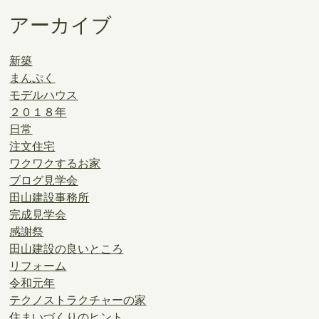
アーカイブ
新築
まんぷく
モデルハウス
２０１８年
日常
注文住宅
ワクワクするお家
ブログ見学会
田山建設事務所
完成見学会
感謝祭
田山建設の良いところ
リフォーム
令和元年
テクノストラクチャーの家
住まいづくりのヒント