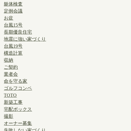
躯体検査
定例会議
お盆
台風15号
長期優良住宅
地震に強い家づくり
台風19号
構造計算
収納
ご契約
業者会
命を守る家
ゴルフコンペ
TOTO
新築工事
宅配ボックス
撮影
オーナー募集
失敗しない家づくり