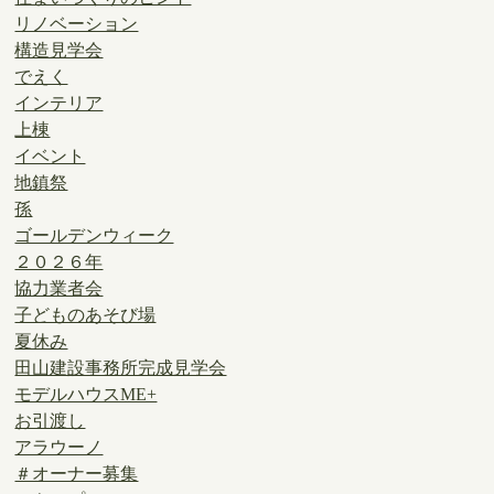
リノベーション
構造見学会
でえく
インテリア
上棟
イベント
地鎮祭
孫
ゴールデンウィーク
２０２６年
協力業者会
子どものあそび場
夏休み
田山建設事務所完成見学会
モデルハウスME+
お引渡し
アラウーノ
＃オーナー募集