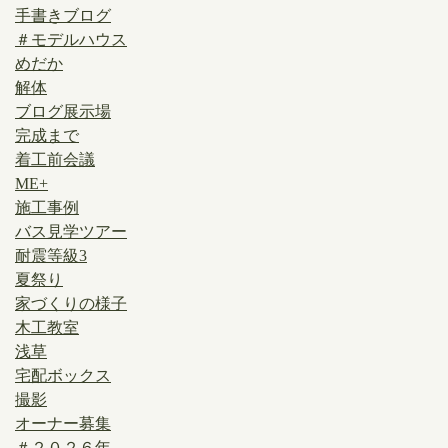
手書きブログ
＃モデルハウス
めだか
解体
ブログ展示場
完成まで
着工前会議
ME+
施工事例
バス見学ツアー
耐震等級3
夏祭り
家づくりの様子
木工教室
浅草
宅配ボックス
撮影
オーナー募集
＃２０２６年