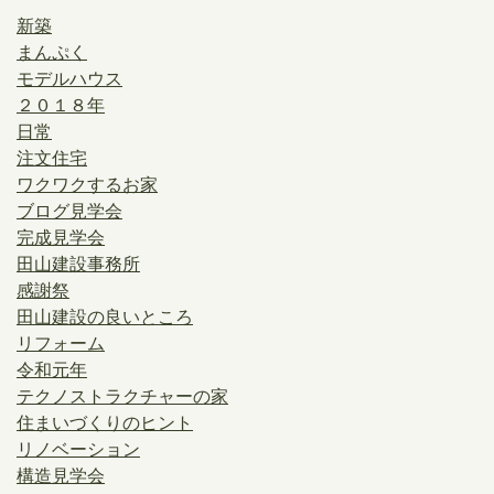
新築
まんぷく
モデルハウス
２０１８年
日常
注文住宅
ワクワクするお家
ブログ見学会
完成見学会
田山建設事務所
感謝祭
田山建設の良いところ
リフォーム
令和元年
テクノストラクチャーの家
住まいづくりのヒント
リノベーション
構造見学会