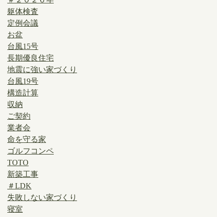
躯体検査
定例会議
お盆
台風15号
長期優良住宅
地震に強い家づくり
台風19号
構造計算
収納
ご契約
業者会
命を守る家
ゴルフコンペ
TOTO
新築工事
＃LDK
失敗しない家づくり
寝室