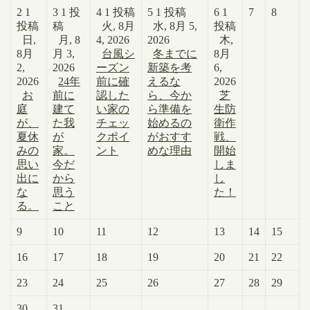
2
1
3
1 投
4
1 投稿
5
1 投稿
6
1
7
8
投稿
稿
火, 8月
水, 8月 5,
投稿
日,
月, 8
4, 2026
2026
木,
8月
月 3,
台風シ
冬までに
8月
2,
2026
ーズン
新築を考
6,
2026
24年
前に確
えるな
2026
お
前に
認した
ら、今か
芝
庭
建て
い家の
ら準備を
生防
が、
た我
チェッ
始めるの
衛作
夏休
が
クポイ
がおすす
戦、
みの
家。
ント
めな理由
開始
思い
今だ
しま
出に
から
し
な
思う
た！
る。
こと
9
10
11
12
13
14
15
16
17
18
19
20
21
22
23
24
25
26
27
28
29
30
31