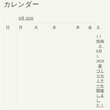
カレンダー
8月 2026
日
月
火
水
木
金
土
1
1
投稿
土,
8月
1,
2026
家
づく
りセ
ミナ
ーを
開催
しま
し
た！