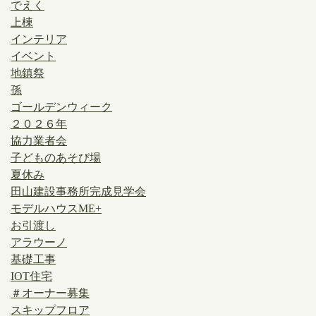
でえく
上棟
インテリア
イベント
地鎮祭
孫
ゴールデンウィーク
２０２６年
協力業者会
子どものあそび場
夏休み
田山建設事務所完成見学会
モデルハウスME+
お引渡し
アラウーノ
基礎工事
IOT住宅
＃オーナー募集
スキップフロア