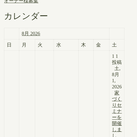
オーナー様募集
カレンダー
8月 2026
日
月
火
水
木
金
土
1
1
投稿
土,
8月
1,
2026
家
づく
りセ
ミナ
ーを
開催
しま
し