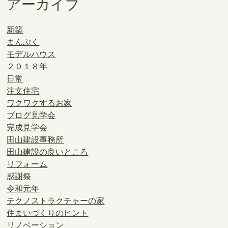
アーカイブ
新築
まんぷく
モデルハウス
２０１８年
日常
注文住宅
ワクワクするお家
ブログ見学会
完成見学会
田山建設事務所
田山建設の良いところ
リフォーム
感謝祭
令和元年
テクノストラクチャーの家
住まいづくりのヒント
リノベーション