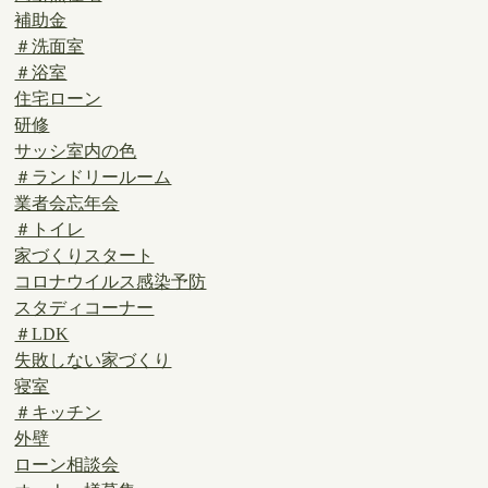
補助金
＃洗面室
＃浴室
住宅ローン
研修
サッシ室内の色
＃ランドリールーム
業者会忘年会
＃トイレ
家づくりスタート
コロナウイルス感染予防
スタディコーナー
＃LDK
失敗しない家づくり
寝室
＃キッチン
外壁
ローン相談会