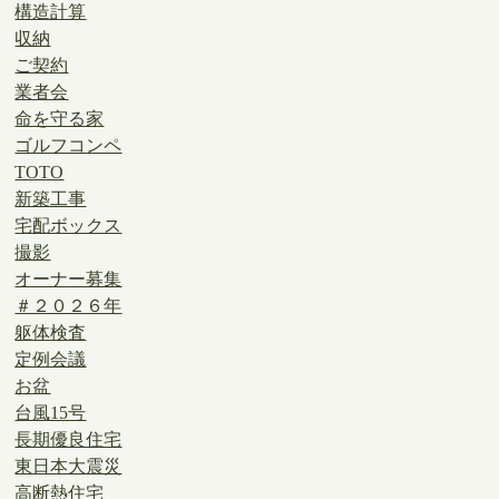
構造計算
収納
ご契約
業者会
命を守る家
ゴルフコンペ
TOTO
新築工事
宅配ボックス
撮影
オーナー募集
＃２０２６年
躯体検査
定例会議
お盆
台風15号
長期優良住宅
東日本大震災
高断熱住宅