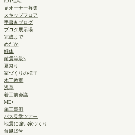
IOT住宅
＃オーナー募集
スキップフロア
手書きブログ
ブログ展示場
完成まで
めだか
解体
耐震等級3
夏祭り
家づくりの様子
木工教室
浅草
着工前会議
ME+
施工事例
バス見学ツアー
地震に強い家づくり
台風19号