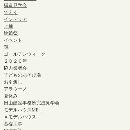
構造見学会
でえく
インテリア
上棟
地鎮祭
イベント
孫
ゴールデンウィーク
２０２６年
協力業者会
子どものあそび場
お引渡し
アラウーノ
夏休み
田山建設事務所完成見学会
モデルハウスME+
＃モデルハウス
基礎工事