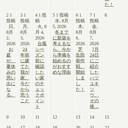
た！
2
1
3
1
4
1 投
5
1 投稿
6
1
7
1
8
投稿
投稿
稿
水, 8月
投稿
投稿
日,
月,
火, 8
5, 2026
木,
金,
8月
8月
月 4,
冬まで
8月
8月
2,
3,
2026
に新築を
6,
7,
2026
2026
台風
考えるな
2026
2026
お
24
シー
ら、今か
芝
7月
庭
年前
ズン
ら準備を
生防
24日
が、
に建
前に
始めるの
衛作
にご
夏休
てた
確認
がおすす
戦、
紹介
みの
我が
した
めな理由
開始
した
思い
家。
い家
しま
ハツ
出に
今だ
のチ
し
ユキ
な
から
ェッ
た！
ソ
る。
思う
クポ
ウ、
こと
イン
その
ト
後…
9
10
11
12
13
14
15
16
17
18
19
20
21
22