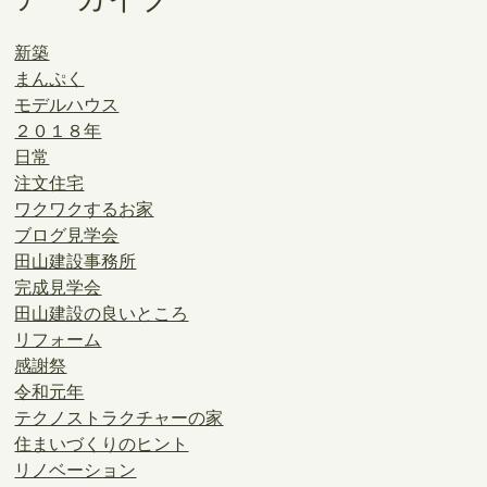
新築
まんぷく
モデルハウス
２０１８年
日常
注文住宅
ワクワクするお家
ブログ見学会
田山建設事務所
完成見学会
田山建設の良いところ
リフォーム
感謝祭
令和元年
テクノストラクチャーの家
住まいづくりのヒント
リノベーション