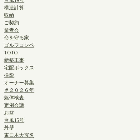
台風19号
構造計算
収納
ご契約
業者会
命を守る家
ゴルフコンペ
TOTO
新築工事
宅配ボックス
撮影
オーナー募集
＃２０２６年
躯体検査
定例会議
お盆
台風15号
外壁
東日本大震災