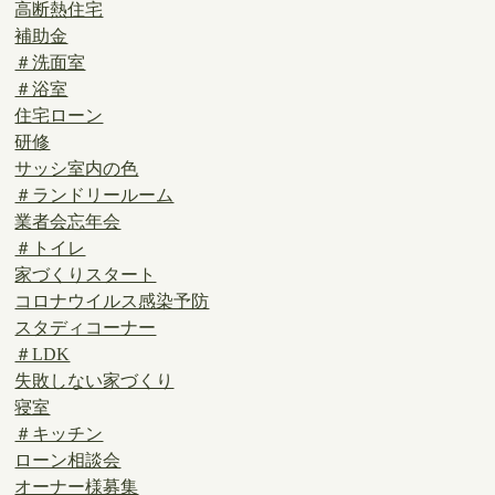
高断熱住宅
補助金
＃洗面室
＃浴室
住宅ローン
研修
サッシ室内の色
＃ランドリールーム
業者会忘年会
＃トイレ
家づくりスタート
コロナウイルス感染予防
スタディコーナー
＃LDK
失敗しない家づくり
寝室
＃キッチン
ローン相談会
オーナー様募集