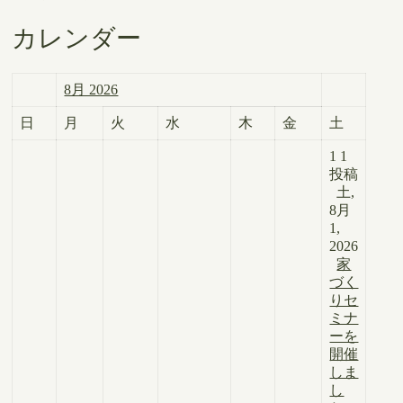
カレンダー
8月 2026
日
月
火
水
木
金
土
1
1
投稿
土,
8月
1,
2026
家
づく
りセ
ミナ
ーを
開催
しま
し