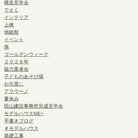
構造見学会
でえく
インテリア
上棟
地鎮祭
イベント
孫
ゴールデンウィーク
２０２６年
協力業者会
子どものあそび場
お引渡し
アラウーノ
夏休み
田山建設事務所完成見学会
モデルハウスME+
手書きブログ
＃モデルハウス
基礎工事