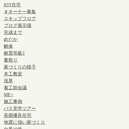
IOT住宅
＃オーナー募集
スキップフロア
ブログ展示場
完成まで
めだか
解体
耐震等級3
夏祭り
家づくりの様子
木工教室
浅草
着工前会議
ME+
施工事例
バス見学ツアー
長期優良住宅
地震に強い家づくり