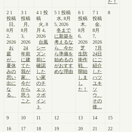
た！
2
1
3
1
4
1 投
5
1 投稿
6
1
7
1
8
投稿
投稿
稿
水, 8月
投稿
投稿
日,
月,
火, 8
5, 2026
木,
金,
8月
8月
月 4,
冬まで
8月
8月
2,
3,
2026
に新築を
6,
7,
2026
2026
台風
考えるな
2026
2026
お
24
シー
ら、今か
芝
7月
庭
年前
ズン
ら準備を
生防
24日
が、
に建
前に
始めるの
衛作
にご
夏休
てた
確認
がおすす
戦、
紹介
みの
我が
した
めな理由
開始
した
思い
家。
い家
しま
ハツ
出に
今だ
のチ
し
ユキ
な
から
ェッ
た！
ソ
る。
思う
クポ
ウ、
こと
イン
その
ト
後…
9
10
11
12
13
14
15
16
17
18
19
20
21
22