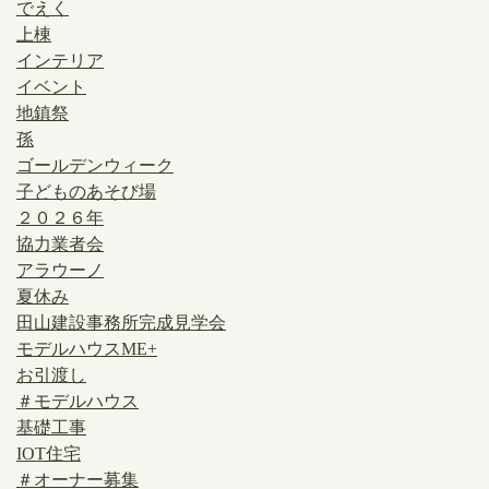
でえく
上棟
インテリア
イベント
地鎮祭
孫
ゴールデンウィーク
子どものあそび場
２０２６年
協力業者会
アラウーノ
夏休み
田山建設事務所完成見学会
モデルハウスME+
お引渡し
＃モデルハウス
基礎工事
IOT住宅
＃オーナー募集