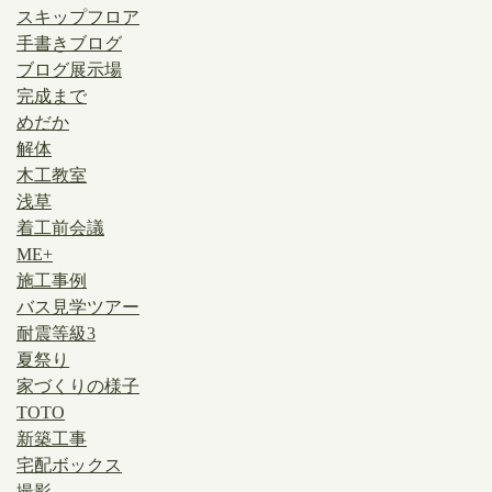
スキップフロア
手書きブログ
ブログ展示場
完成まで
めだか
解体
木工教室
浅草
着工前会議
ME+
施工事例
バス見学ツアー
耐震等級3
夏祭り
家づくりの様子
TOTO
新築工事
宅配ボックス
撮影