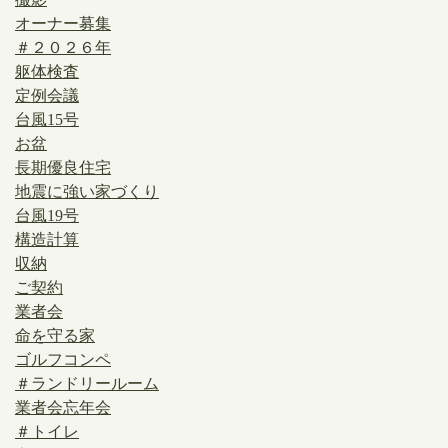
オーナー募集
＃２０２６年
躯体検査
定例会議
台風15号
お盆
長期優良住宅
地震に強い家づくり
台風19号
構造計算
収納
ご契約
業者会
命を守る家
ゴルフコンペ
＃ランドリールーム
業者会忘年会
＃トイレ