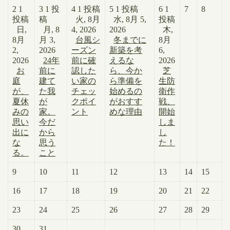
2
1
3
1 投
4
1 投稿
5
1 投稿
6
1
7
8
投稿
稿
火, 8月
水, 8月 5,
投稿
日,
月, 8
4, 2026
2026
木,
8月
月 3,
台風シ
冬までに
8月
2,
2026
ーズン
新築を考
6,
2026
24年
前に確
えるな
2026
お
前に
認した
ら、今か
芝
庭
建て
い家の
ら準備を
生防
が、
た我
チェッ
始めるの
衛作
夏休
が
クポイ
がおすす
戦、
みの
家。
ント
めな理由
開始
思い
今だ
しま
出に
から
し
な
思う
た！
る。
こと
9
10
11
12
13
14
15
16
17
18
19
20
21
22
23
24
25
26
27
28
29
30
31