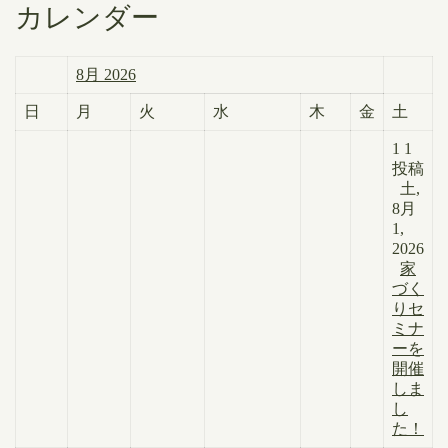
カレンダー
8月 2026
日
月
火
水
木
金
土
1
1
投稿
土,
8月
1,
2026
家
づく
りセ
ミナ
ーを
開催
しま
し
た！