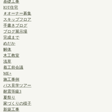
基礎工事
IOT住宅
＃オーナー募集
スキップフロア
手書きブログ
ブログ展示場
完成まで
めだか
解体
木工教室
浅草
着工前会議
ME+
施工事例
バス見学ツアー
耐震等級3
夏祭り
家づくりの様子
新築工事