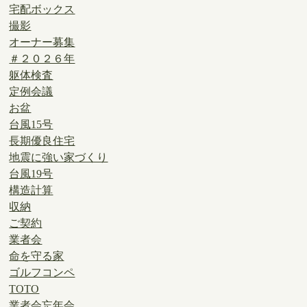
宅配ボックス
撮影
オーナー募集
＃２０２６年
躯体検査
定例会議
お盆
台風15号
長期優良住宅
地震に強い家づくり
台風19号
構造計算
収納
ご契約
業者会
命を守る家
ゴルフコンペ
TOTO
業者会忘年会