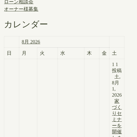
ローン相談会
オーナー様募集
カレンダー
8月 2026
日
月
火
水
木
金
土
1
1
投稿
土,
8月
1,
2026
家
づく
りセ
ミナ
ーを
開催