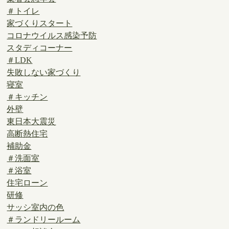
＃トイレ
家づくりスタート
コロナウイルス感染予防
スタディコーナー
＃LDK
失敗しない家づくり
寝室
＃キッチン
外壁
東日本大震災
高断熱住宅
補助金
＃洗面室
＃浴室
住宅ローン
研修
サッシ室内の色
＃ランドリールーム