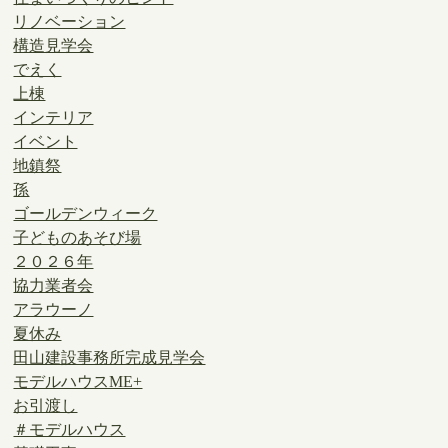
リノベーション
構造見学会
でえく
上棟
インテリア
イベント
地鎮祭
孫
ゴールデンウィーク
子どものあそび場
２０２６年
協力業者会
アラウーノ
夏休み
田山建設事務所完成見学会
モデルハウスME+
お引渡し
＃モデルハウス