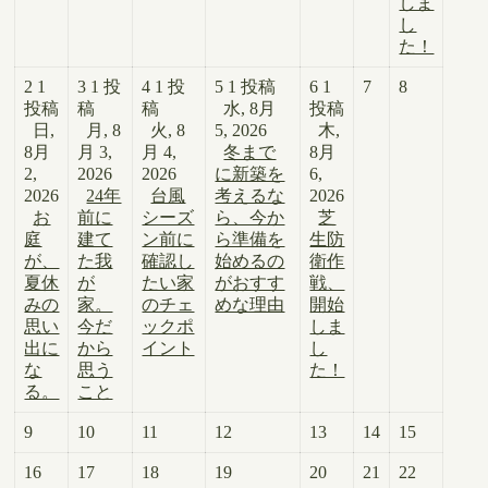
しま
し
た！
2
1
3
1 投
4
1 投
5
1 投稿
6
1
7
8
投稿
稿
稿
水, 8月
投稿
日,
月, 8
火, 8
5, 2026
木,
8月
月 3,
月 4,
冬まで
8月
2,
2026
2026
に新築を
6,
2026
24年
台風
考えるな
2026
お
前に
シーズ
ら、今か
芝
庭
建て
ン前に
ら準備を
生防
が、
た我
確認し
始めるの
衛作
夏休
が
たい家
がおすす
戦、
みの
家。
のチェ
めな理由
開始
思い
今だ
ックポ
しま
出に
から
イント
し
な
思う
た！
る。
こと
9
10
11
12
13
14
15
16
17
18
19
20
21
22