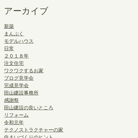
アーカイブ
新築
まんぷく
モデルハウス
日常
２０１８年
注文住宅
ワクワクするお家
ブログ見学会
完成見学会
田山建設事務所
感謝祭
田山建設の良いところ
リフォーム
令和元年
テクノストラクチャーの家
住まいづくりのヒント