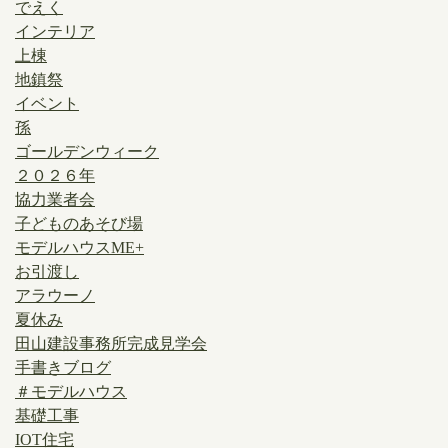
でえく
インテリア
上棟
地鎮祭
イベント
孫
ゴールデンウィーク
２０２６年
協力業者会
子どものあそび場
モデルハウスME+
お引渡し
アラウーノ
夏休み
田山建設事務所完成見学会
手書きブログ
＃モデルハウス
基礎工事
IOT住宅