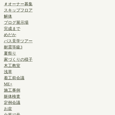
＃オーナー募集
スキップフロア
解体
ブログ展示場
完成まで
めだか
バス見学ツアー
耐震等級3
夏祭り
家づくりの様子
木工教室
浅草
着工前会議
ME+
施工事例
躯体検査
定例会議
お盆
台風15号