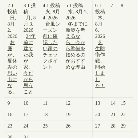
2
1
3
1 投
4
1 投稿
5
1 投稿
6
1
7
8
投稿
稿
火, 8月
水, 8月 5,
投稿
日,
月, 8
4, 2026
2026
木,
8月
月 3,
台風シ
冬までに
8月
2,
2026
ーズン
新築を考
6,
2026
24年
前に確
えるな
2026
お
前に
認した
ら、今か
芝
庭
建て
い家の
ら準備を
生防
が、
た我
チェッ
始めるの
衛作
夏休
が
クポイ
がおすす
戦、
みの
家。
ント
めな理由
開始
思い
今だ
しま
出に
から
し
な
思う
た！
る。
こと
9
10
11
12
13
14
15
16
17
18
19
20
21
22
23
24
25
26
27
28
29
30
31