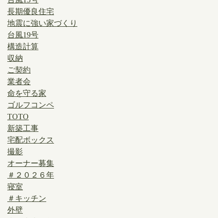
長期優良住宅
地震に強い家づくり
台風19号
構造計算
収納
ご契約
業者会
命を守る家
ゴルフコンペ
TOTO
新築工事
宅配ボックス
撮影
オーナー募集
＃２０２６年
寝室
＃キッチン
外壁