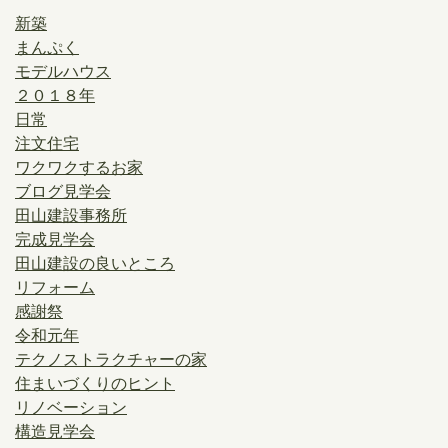
新築
まんぷく
モデルハウス
２０１８年
日常
注文住宅
ワクワクするお家
ブログ見学会
田山建設事務所
完成見学会
田山建設の良いところ
リフォーム
感謝祭
令和元年
テクノストラクチャーの家
住まいづくりのヒント
リノベーション
構造見学会