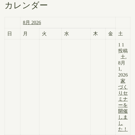
カレンダー
8月 2026
日
月
火
水
木
金
土
1
1
投稿
土,
8月
1,
2026
家
づく
りセ
ミナ
ーを
開催
しま
し
た！