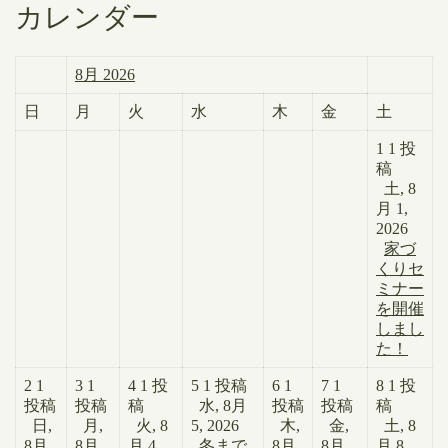
カレンダー
8月 2026
日
月
火
水
木
金
土
1
1 投
稿
土, 8
月 1,
2026
家づ
くりセ
ミナー
を開催
しまし
た！
2
1
3
1
4
1 投
5
1 投稿
6
1
7
1
8
1 投
投稿
投稿
稿
水, 8月
投稿
投稿
稿
日,
月,
火, 8
5, 2026
木,
金,
土, 8
8月
8月
月 4,
冬まで
8月
8月
月 8,