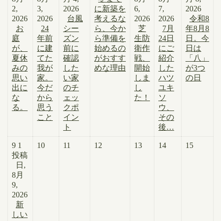
2,
3,
2026
に新築を
6,
7,
2026
2026
2026
台風
考えるな
2026
2026
令和8
お
24
シー
ら、今か
芝
7月
年8月8
庭
年前
ズン
ら準備を
生防
24日
日。今
が、
に建
前に
始めるの
衛作
にご
日は
夏休
てた
確認
がおすす
戦、
紹介
「八」
みの
我が
した
めな理由
開始
した
が3つ
思い
家。
い家
しま
ハツ
の日
出に
今だ
のチ
し
ユキ
な
から
ェッ
た！
ソ
る。
思う
クポ
ウ、
こと
イン
その
ト
後…
9
1
10
11
12
13
14
15
投稿
日,
8月
9,
2026
新
しい