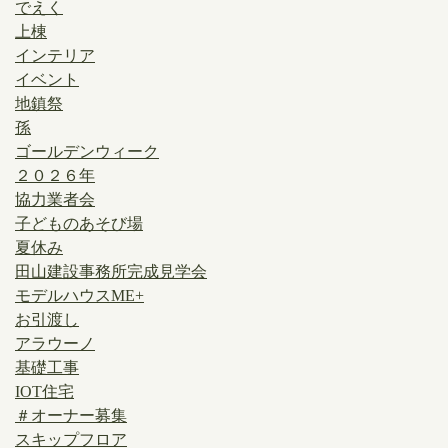
でえく
上棟
インテリア
イベント
地鎮祭
孫
ゴールデンウィーク
２０２６年
協力業者会
子どものあそび場
夏休み
田山建設事務所完成見学会
モデルハウスME+
お引渡し
アラウーノ
基礎工事
IOT住宅
＃オーナー募集
スキップフロア