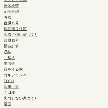
躯体検査
定例会議
お盆
台風15号
長期優良住宅
地震に強い家づくり
台風19号
構造計算
収納
ご契約
業者会
命を守る家
ゴルフコンペ
TOTO
新築工事
＃LDK
失敗しない家づくり
寝室