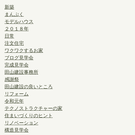
新築
まんぷく
モデルハウス
２０１８年
日常
注文住宅
ワクワクするお家
ブログ見学会
完成見学会
田山建設事務所
感謝祭
田山建設の良いところ
リフォーム
令和元年
テクノストラクチャーの家
住まいづくりのヒント
リノベーション
構造見学会