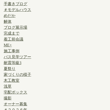
手書きブログ
＃モデルハウス
めだか
解体
ブログ展示場
完成まで
着工前会議
ME+
施工事例
バス見学ツアー
耐震等級3
夏祭り
家づくりの様子
木工教室
浅草
宅配ボックス
撮影
オーナー募集
＃２０２６年