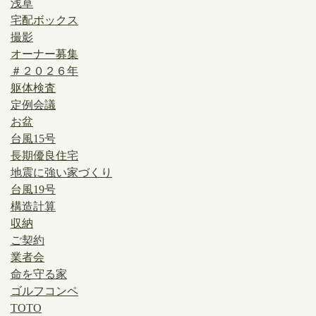
浅草
宅配ボックス
撮影
オーナー募集
＃２０２６年
躯体検査
定例会議
お盆
台風15号
長期優良住宅
地震に強い家づくり
台風19号
構造計算
収納
ご契約
業者会
命を守る家
ゴルフコンペ
TOTO