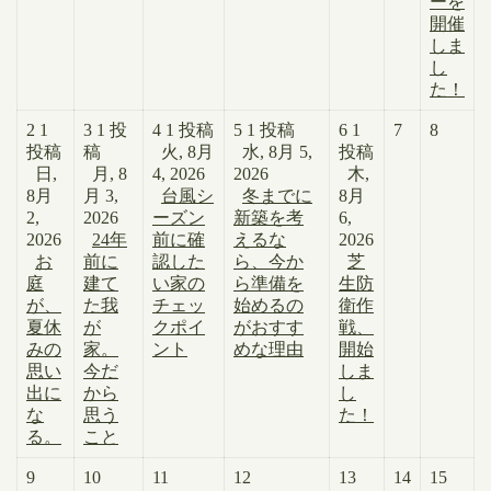
ーを
開催
しま
し
た！
2
1
3
1 投
4
1 投稿
5
1 投稿
6
1
7
8
投稿
稿
火, 8月
水, 8月 5,
投稿
日,
月, 8
4, 2026
2026
木,
8月
月 3,
台風シ
冬までに
8月
2,
2026
ーズン
新築を考
6,
2026
24年
前に確
えるな
2026
お
前に
認した
ら、今か
芝
庭
建て
い家の
ら準備を
生防
が、
た我
チェッ
始めるの
衛作
夏休
が
クポイ
がおすす
戦、
みの
家。
ント
めな理由
開始
思い
今だ
しま
出に
から
し
な
思う
た！
る。
こと
9
10
11
12
13
14
15