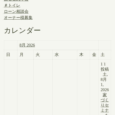
＃トイレ
ローン相談会
オーナー様募集
カレンダー
8月 2026
日
月
火
水
木
金
土
1
1
投稿
土,
8月
1,
2026
家
づく
りセ
ミナ