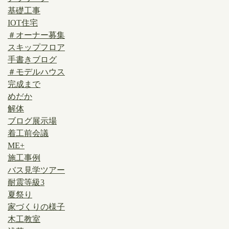
基礎工事
IOT住宅
＃オーナー募集
スキップフロア
手書きブログ
＃モデルハウス
完成まで
めだか
解体
ブログ展示場
着工前会議
ME+
施工事例
バス見学ツアー
耐震等級3
夏祭り
家づくりの様子
木工教室