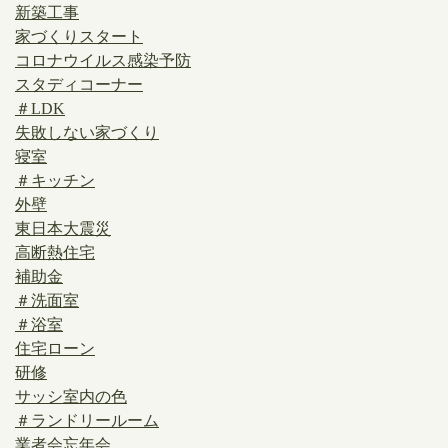
新築工事
家づくりスタート
コロナウイルス感染予防
スタディコーナー
＃LDK
失敗しない家づくり
寝室
＃キッチン
外壁
東日本大震災
高断熱住宅
補助金
＃洗面室
＃浴室
住宅ローン
研修
サッシ室内の色
＃ランドリールーム
業者会忘年会