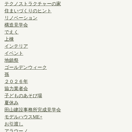
テクノストラクチャーの家
住まいづくりのヒント
リノベーション
構造見学会
でえく
上棟
インテリア
イベント
地鎮祭
ゴールデンウィーク
孫
２０２６年
協力業者会
子どものあそび場
夏休み
田山建設事務所完成見学会
モデルハウスME+
お引渡し
アラウーノ