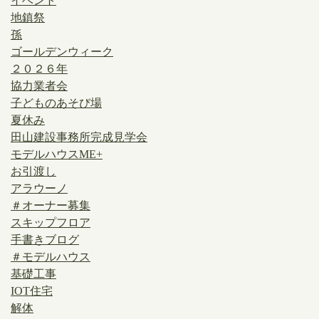
イベント
地鎮祭
孫
ゴールデンウィーク
２０２６年
協力業者会
子どものあそび場
夏休み
田山建設事務所完成見学会
モデルハウスME+
お引渡し
アラウーノ
＃オーナー募集
スキップフロア
手書きブログ
＃モデルハウス
基礎工事
IOT住宅
解体