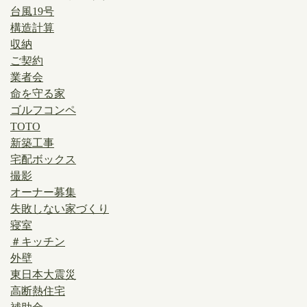
台風19号
構造計算
収納
ご契約
業者会
命を守る家
ゴルフコンペ
TOTO
新築工事
宅配ボックス
撮影
オーナー募集
失敗しない家づくり
寝室
＃キッチン
外壁
東日本大震災
高断熱住宅