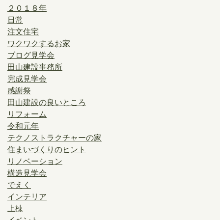
２０１８年
日常
注文住宅
ワクワクするお家
ブログ見学会
田山建設事務所
完成見学会
感謝祭
田山建設の良いところ
リフォーム
令和元年
テクノストラクチャーの家
住まいづくりのヒント
リノベーション
構造見学会
でえく
インテリア
上棟