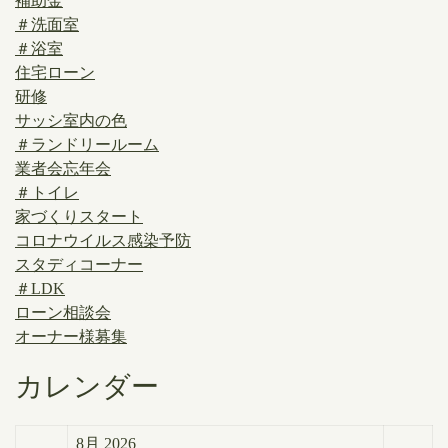
補助金
＃洗面室
＃浴室
住宅ローン
研修
サッシ室内の色
＃ランドリールーム
業者会忘年会
＃トイレ
家づくりスタート
コロナウイルス感染予防
スタディコーナー
＃LDK
ローン相談会
オーナー様募集
カレンダー
8月 2026