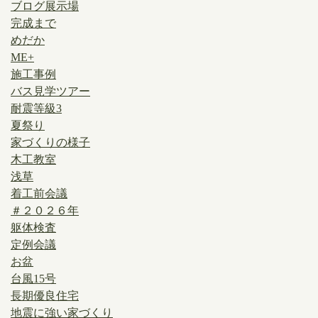
ブログ展示場
完成まで
めだか
ME+
施工事例
バス見学ツアー
耐震等級3
夏祭り
家づくりの様子
木工教室
浅草
着工前会議
＃２０２６年
躯体検査
定例会議
お盆
台風15号
長期優良住宅
地震に強い家づくり