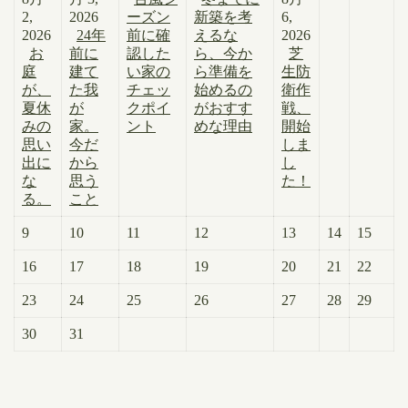
2,
2026
ーズン
新築を考
6,
2026
24年
前に確
えるな
2026
お
前に
認した
ら、今か
芝
庭
建て
い家の
ら準備を
生防
が、
た我
チェッ
始めるの
衛作
夏休
が
クポイ
がおすす
戦、
みの
家。
ント
めな理由
開始
思い
今だ
しま
出に
から
し
な
思う
た！
る。
こと
9
10
11
12
13
14
15
16
17
18
19
20
21
22
23
24
25
26
27
28
29
30
31