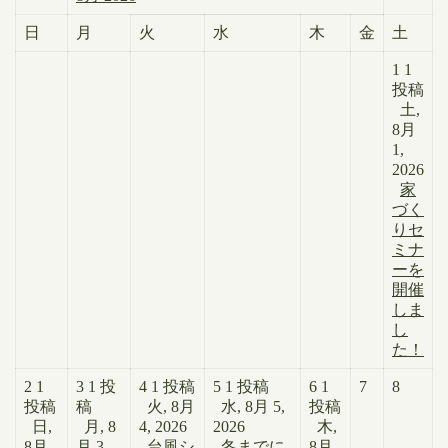
日
月
火
水
木
金
土
1
1
投稿
土,
8月
1,
2026
家
づく
りセ
ミナ
ーを
開催
しま
し
た！
2
1
3
1 投
4
1 投稿
5
1 投稿
6
1
7
8
投稿
稿
火, 8月
水, 8月 5,
投稿
日,
月, 8
4, 2026
2026
木,
8月
月 3,
台風シ
冬までに
8月