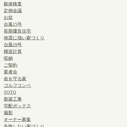
躯体検査
定例会議
お盆
台風15号
長期優良住宅
地震に強い家づくり
台風19号
構造計算
収納
ご契約
業者会
命を守る家
ゴルフコンペ
TOTO
新築工事
宅配ボックス
撮影
オーナー募集
失敗しない家づくり