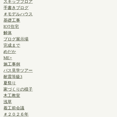
スキップフロア
手書きブログ
＃モデルハウス
基礎工事
IOT住宅
解体
ブログ展示場
完成まで
めだか
ME+
施工事例
バス見学ツアー
耐震等級3
夏祭り
家づくりの様子
木工教室
浅草
着工前会議
＃２０２６年