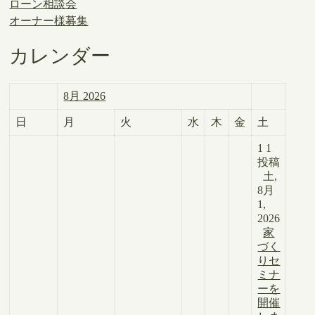
ローン相談会
オーナー様募集
カレンダー
8月 2026
日
月
火
水
木
金
土
1
1
投稿
土,
8月
1,
2026
家
づく
りセ
ミナ
ーを
開催