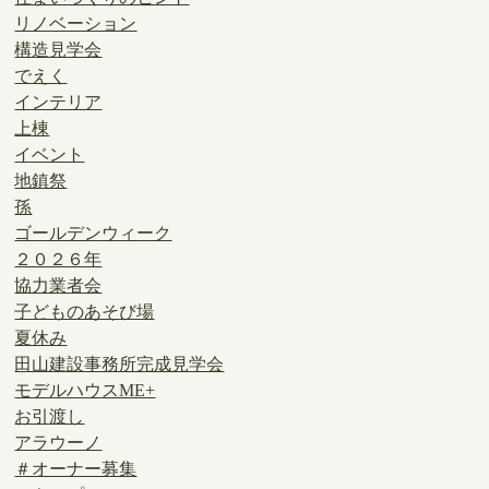
リノベーション
構造見学会
でえく
インテリア
上棟
イベント
地鎮祭
孫
ゴールデンウィーク
２０２６年
協力業者会
子どものあそび場
夏休み
田山建設事務所完成見学会
モデルハウスME+
お引渡し
アラウーノ
＃オーナー募集