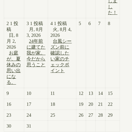
しま
し
た！
2
1 投
3
1 投稿
4
1 投稿
5
6
7
8
稿
月, 8月
火, 8月 4,
日, 8
3, 2026
2026
月 2,
24年前
台風シー
2026
に建てた
ズン前に
お庭
我が家。
確認した
が、夏
今だから
い家のチ
休みの
思うこと
ェックポ
思い出
イント
にな
る。
9
10
11
12
13
14
15
16
17
18
19
20
21
22
23
24
25
26
27
28
29
30
31