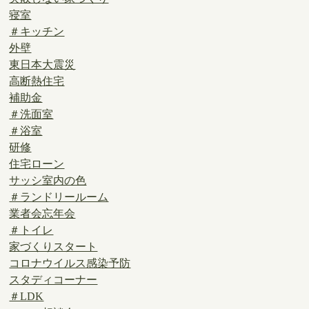
寝室
＃キッチン
外壁
東日本大震災
高断熱住宅
補助金
＃洗面室
＃浴室
研修
住宅ローン
サッシ室内の色
＃ランドリールーム
業者会忘年会
＃トイレ
家づくりスタート
コロナウイルス感染予防
スタディコーナー
＃LDK