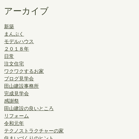
アーカイブ
新築
まんぷく
モデルハウス
２０１８年
日常
注文住宅
ワクワクするお家
ブログ見学会
田山建設事務所
完成見学会
感謝祭
田山建設の良いところ
リフォーム
令和元年
テクノストラクチャーの家
住まいづくりのヒント