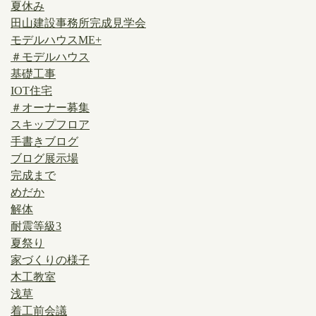
夏休み
田山建設事務所完成見学会
モデルハウスME+
＃モデルハウス
基礎工事
IOT住宅
＃オーナー募集
スキップフロア
手書きブログ
ブログ展示場
完成まで
めだか
解体
耐震等級3
夏祭り
家づくりの様子
木工教室
浅草
着工前会議