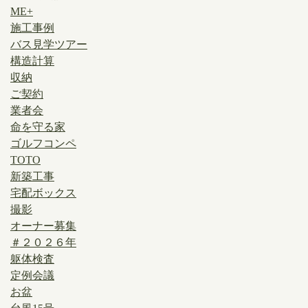
ME+
施工事例
バス見学ツアー
構造計算
収納
ご契約
業者会
命を守る家
ゴルフコンペ
TOTO
新築工事
宅配ボックス
撮影
オーナー募集
＃２０２６年
躯体検査
定例会議
お盆