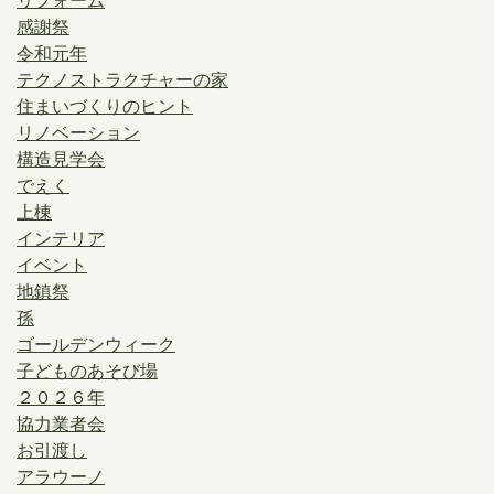
リフォーム
感謝祭
令和元年
テクノストラクチャーの家
住まいづくりのヒント
リノベーション
構造見学会
でえく
上棟
インテリア
イベント
地鎮祭
孫
ゴールデンウィーク
子どものあそび場
２０２６年
協力業者会
お引渡し
アラウーノ