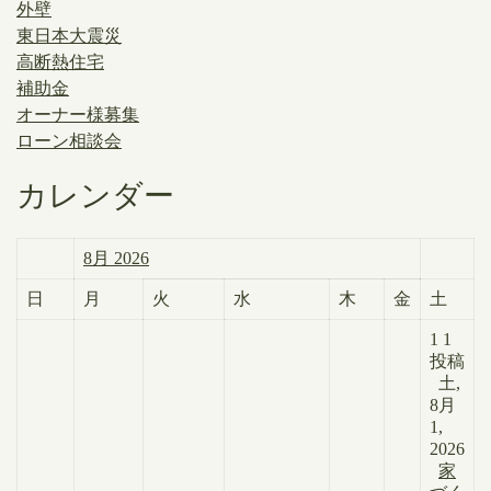
外壁
東日本大震災
高断熱住宅
補助金
オーナー様募集
ローン相談会
カレンダー
8月 2026
日
月
火
水
木
金
土
1
1
投稿
土,
8月
1,
2026
家