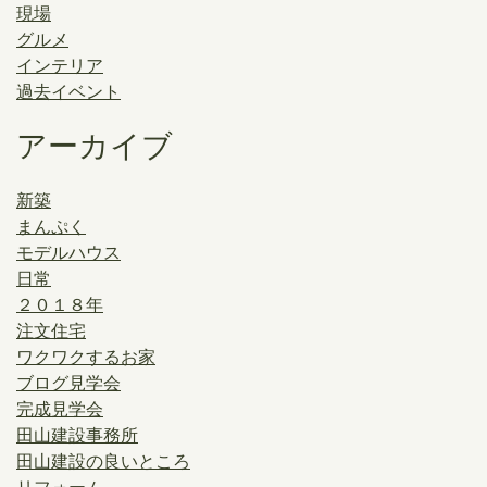
現場
グルメ
インテリア
過去イベント
アーカイブ
新築
まんぷく
モデルハウス
日常
２０１８年
注文住宅
ワクワクするお家
ブログ見学会
完成見学会
田山建設事務所
田山建設の良いところ