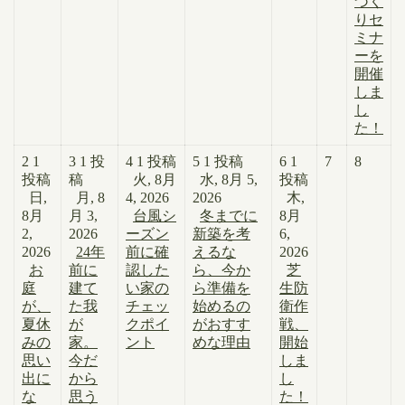
づく
りセ
ミナ
ーを
開催
しま
し
た！
2
1
3
1 投
4
1 投稿
5
1 投稿
6
1
7
8
投稿
稿
火, 8月
水, 8月 5,
投稿
日,
月, 8
4, 2026
2026
木,
8月
月 3,
台風シ
冬までに
8月
2,
2026
ーズン
新築を考
6,
2026
24年
前に確
えるな
2026
お
前に
認した
ら、今か
芝
庭
建て
い家の
ら準備を
生防
が、
た我
チェッ
始めるの
衛作
夏休
が
クポイ
がおすす
戦、
みの
家。
ント
めな理由
開始
思い
今だ
しま
出に
から
し
な
思う
た！