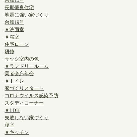
台風15号
長期優良住宅
地震に強い家づくり
台風19号
＃洗面室
＃浴室
住宅ローン
研修
サッシ室内の色
＃ランドリールーム
業者会忘年会
＃トイレ
家づくりスタート
コロナウイルス感染予防
スタディコーナー
＃LDK
失敗しない家づくり
寝室
＃キッチン