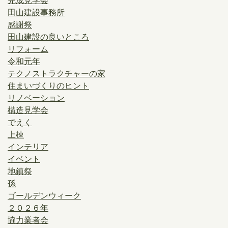
完成見学会
田山建設事務所
感謝祭
田山建設の良いところ
リフォーム
令和元年
テクノストラクチャーの家
住まいづくりのヒント
リノベーション
構造見学会
でえく
上棟
インテリア
イベント
地鎮祭
孫
ゴールデンウィーク
２０２６年
協力業者会