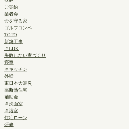
収納
ご契約
業者会
命を守る家
ゴルフコンペ
TOTO
新築工事
＃LDK
失敗しない家づくり
寝室
＃キッチン
外壁
東日本大震災
高断熱住宅
補助金
＃洗面室
＃浴室
住宅ローン
研修