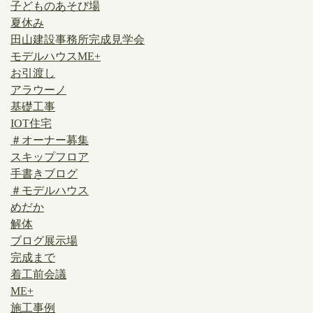
子どものあそび場
夏休み
田山建設事務所完成見学会
モデルハウスME+
お引渡し
アラウーノ
基礎工事
IOT住宅
＃オーナー募集
スキップフロア
手書きブログ
＃モデルハウス
めだか
解体
ブログ展示場
完成まで
着工前会議
ME+
施工事例