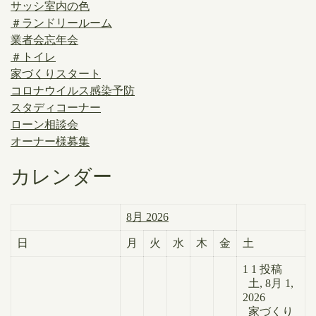
サッシ室内の色
＃ランドリールーム
業者会忘年会
＃トイレ
家づくりスタート
コロナウイルス感染予防
スタディコーナー
ローン相談会
オーナー様募集
カレンダー
8月 2026
日
月
火
水
木
金
土
1
1 投稿
土, 8月 1,
2026
家づくり