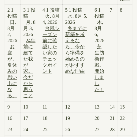
2
1
3
1 投
4
1 投稿
5
1 投稿
6
1
7
8
投稿
稿
火, 8月
水, 8月 5,
投稿
日,
月, 8
4, 2026
2026
木,
8月
月 3,
台風シ
冬までに
8月
2,
2026
ーズン
新築を考
6,
2026
24年
前に確
えるな
2026
お
前に
認した
ら、今か
芝
庭
建て
い家の
ら準備を
生防
が、
た我
チェッ
始めるの
衛作
夏休
が
クポイ
がおすす
戦、
みの
家。
ント
めな理由
開始
思い
今だ
しま
出に
から
し
な
思う
た！
る。
こと
9
10
11
12
13
14
15
16
17
18
19
20
21
22
23
24
25
26
27
28
29