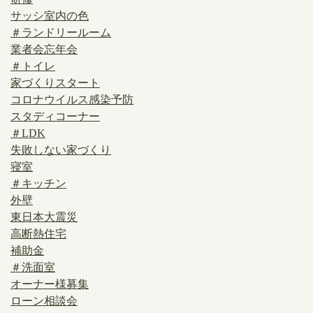
サッシ室内の色
＃ランドリールーム
業者会忘年会
＃トイレ
家づくりスタート
コロナウイルス感染予防
スタディコーナー
＃LDK
失敗しない家づくり
寝室
＃キッチン
外壁
東日本大震災
高断熱住宅
補助金
＃洗面室
オーナー様募集
ローン相談会