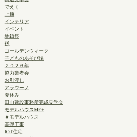
でえく
上棟
インテリア
イベント
地鎮祭
孫
ゴールデンウィーク
子どものあそび場
２０２６年
協力業者会
お引渡し
アラウーノ
夏休み
田山建設事務所完成見学会
モデルハウスME+
＃モデルハウス
基礎工事
IOT住宅