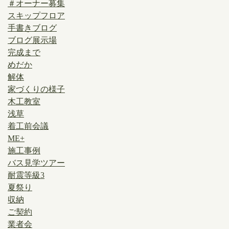
＃オーナー募集
スキップフロア
手書きブログ
ブログ展示場
完成まで
めだか
解体
家づくりの様子
木工教室
浅草
着工前会議
ME+
施工事例
バス見学ツアー
耐震等級3
夏祭り
収納
ご契約
業者会