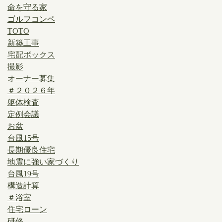
命を守る家
ゴルフコンペ
TOTO
新築工事
宅配ボックス
撮影
オーナー募集
＃２０２６年
躯体検査
定例会議
お盆
台風15号
長期優良住宅
地震に強い家づくり
台風19号
構造計算
＃浴室
住宅ローン
研修