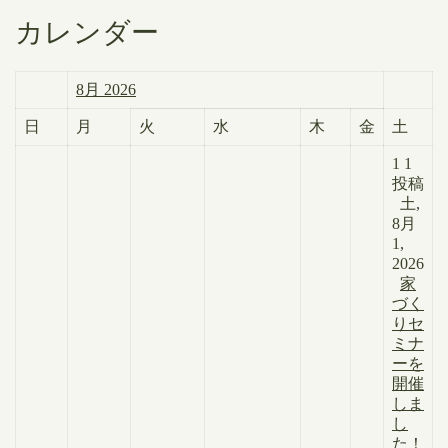
カレンダー
8月 2026
日
月
火
水
木
金
土
1
1
投稿
土,
8月
1,
2026
家
づく
りセ
ミナ
ーを
開催
しま
し
た！