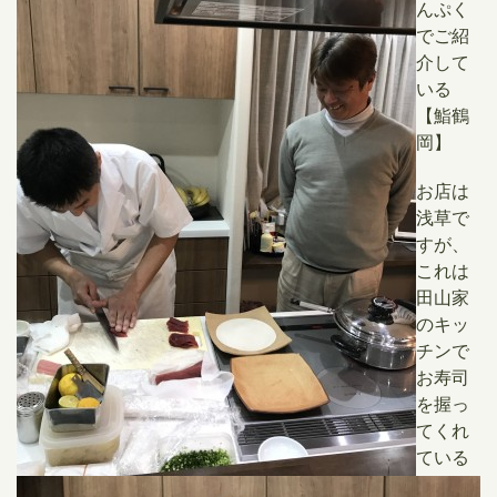
んぷく
でご紹
介して
いる
【鮨鶴
岡】
お店は
浅草で
すが、
これは
田山家
のキッ
チンで
お寿司
を握っ
てくれ
ている