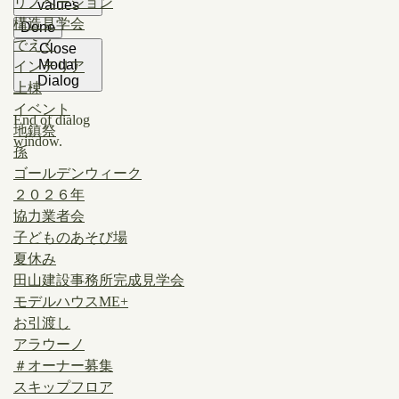
リノベーション
values
構造見学会
Done
でえく
Close
Modal
インテリア
Dialog
上棟
イベント
End of dialog
地鎮祭
window.
孫
ゴールデンウィーク
２０２６年
協力業者会
子どものあそび場
夏休み
田山建設事務所完成見学会
モデルハウスME+
お引渡し
アラウーノ
＃オーナー募集
スキップフロア