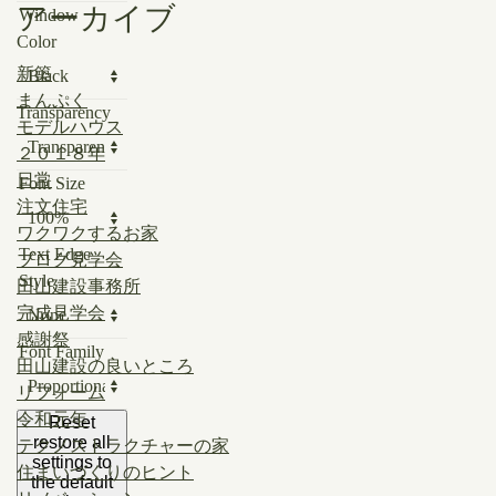
アーカイブ
Window
Color
新築
まんぷく
Transparency
モデルハウス
２０１８年
日常
Font Size
注文住宅
ワクワクするお家
Text Edge
ブログ見学会
Style
田山建設事務所
完成見学会
感謝祭
Font Family
田山建設の良いところ
リフォーム
令和元年
Reset
restore all
テクノストラクチャーの家
settings to
住まいづくりのヒント
the default