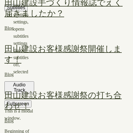
田山建設手づくり情報誌でえく
Subtitles
届きましたか？
subtitles
settings
,
Blog
opens
subtitles
settings
田山建設お客様感謝祭開催しま
dialog
す！
subtitles
off
,
selected
Blog
Audio
Track
田山建設お客様感謝祭の打ち合
Fullscreen
わせ！
This is a modal
window.
Blog
Beginning of