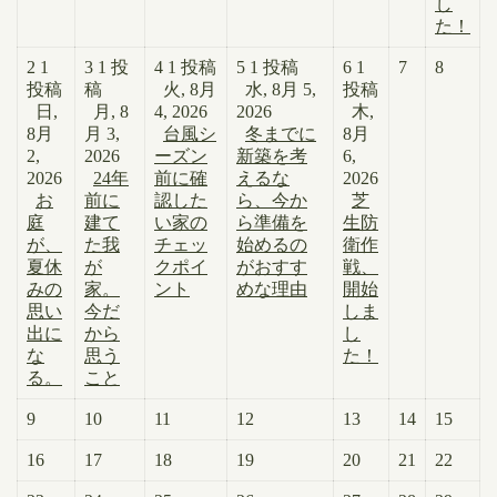
し
た！
2
1
3
1 投
4
1 投稿
5
1 投稿
6
1
7
8
投稿
稿
火, 8月
水, 8月 5,
投稿
日,
月, 8
4, 2026
2026
木,
8月
月 3,
台風シ
冬までに
8月
2,
2026
ーズン
新築を考
6,
2026
24年
前に確
えるな
2026
お
前に
認した
ら、今か
芝
庭
建て
い家の
ら準備を
生防
が、
た我
チェッ
始めるの
衛作
夏休
が
クポイ
がおすす
戦、
みの
家。
ント
めな理由
開始
思い
今だ
しま
出に
から
し
な
思う
た！
る。
こと
9
10
11
12
13
14
15
16
17
18
19
20
21
22