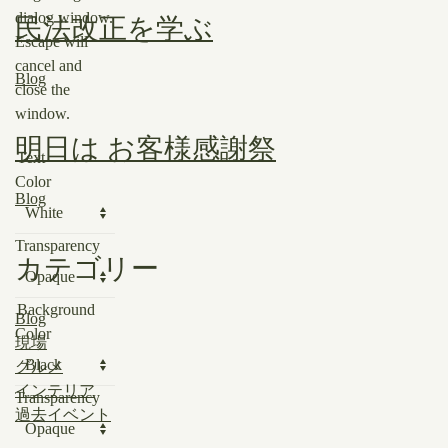
dialog window.
民法改正を学ぶ
Escape will
cancel and
Blog
close the
window.
明日は お客様感謝祭
Text
Color
Blog
Transparency
カテゴリー
Background
Blog
Color
現場
グルメ
インテリア
Transparency
過去イベント