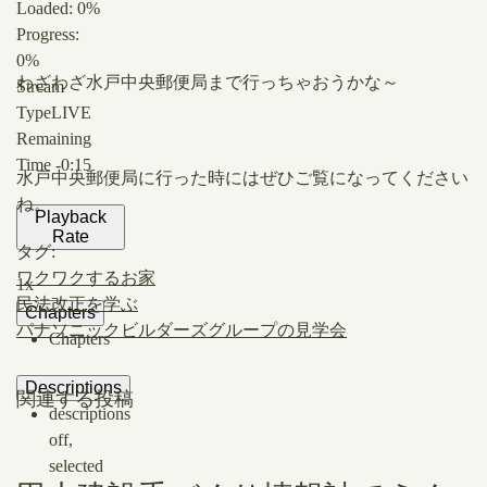
Loaded
: 0%
Progress
:
0%
わざわざ水戸中央郵便局まで行っちゃおうかな～
Stream
Type
LIVE
Remaining
Time
-0:15
水戸中央郵便局に行った時にはぜひご覧になってください
ね。
Playback
Rate
タグ:
ワクワクするお家
1x
民法改正を学ぶ
Chapters
パナソニックビルダーズグループの見学会
Chapters
Descriptions
関連する投稿
descriptions
off
,
selected