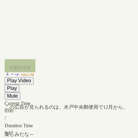
Play Video
Play
Mute
Current Time
この広告が見られるのは、水戸中央郵便局で12月から。
0:00
/
Duration Time
0:15
楽しみだな～