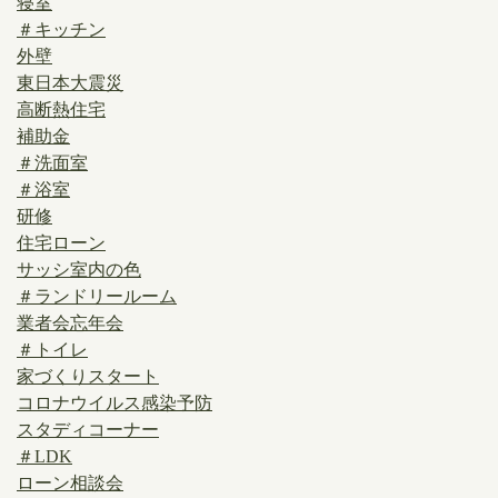
寝室
＃キッチン
外壁
東日本大震災
高断熱住宅
補助金
＃洗面室
＃浴室
研修
住宅ローン
サッシ室内の色
＃ランドリールーム
業者会忘年会
＃トイレ
家づくりスタート
コロナウイルス感染予防
スタディコーナー
＃LDK
ローン相談会