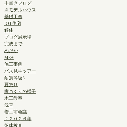
手書きブログ
＃モデルハウス
基礎工事
IOT住宅
解体
ブログ展示場
完成まで
めだか
ME+
施工事例
バス見学ツアー
耐震等級3
夏祭り
家づくりの様子
木工教室
浅草
着工前会議
＃２０２６年
躯体検査