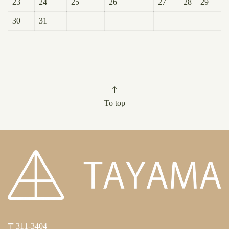
23
24
25
26
27
28
29
30
31
To top
〒311-3404