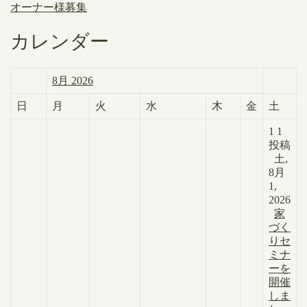
オーナー様募集
カレンダー
8月 2026
日
月
火
水
木
金
土
1
1
投稿
土,
8月
1,
2026
家
づく
りセ
ミナ
ーを
開催
しま