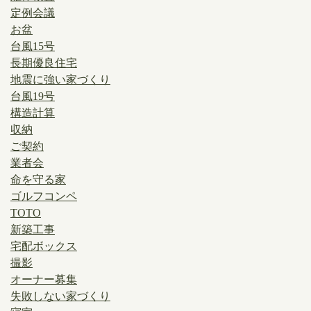
定例会議
お盆
台風15号
長期優良住宅
地震に強い家づくり
台風19号
構造計算
収納
ご契約
業者会
命を守る家
ゴルフコンペ
TOTO
新築工事
宅配ボックス
撮影
オーナー募集
失敗しない家づくり