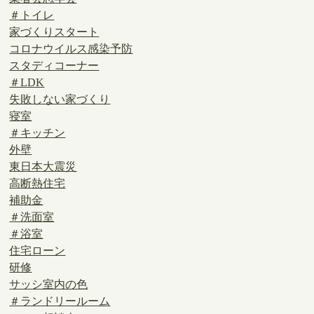
＃トイレ
家づくりスタート
コロナウイルス感染予防
スタディコーナー
＃LDK
失敗しない家づくり
寝室
＃キッチン
外壁
東日本大震災
高断熱住宅
補助金
＃洗面室
＃浴室
住宅ローン
研修
サッシ室内の色
＃ランドリールーム