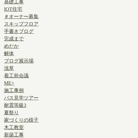
基礎工事
IOT住宅
＃オーナー募集
スキップフロア
手書きブログ
完成まで
めだか
解体
ブログ展示場
浅草
着工前会議
ME+
施工事例
バス見学ツアー
耐震等級3
夏祭り
家づくりの様子
木工教室
新築工事