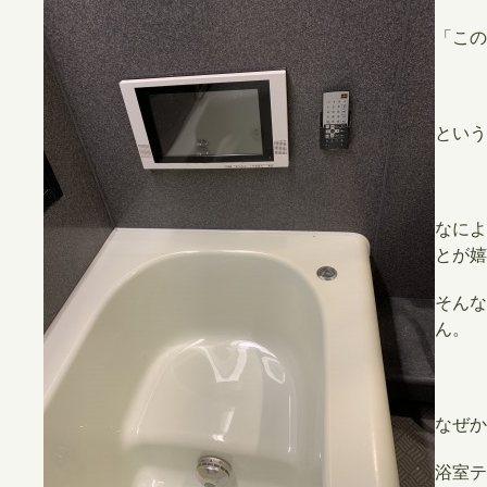
「この
という
なによ
とが嬉
そんな
ん。
なぜか
浴室テ