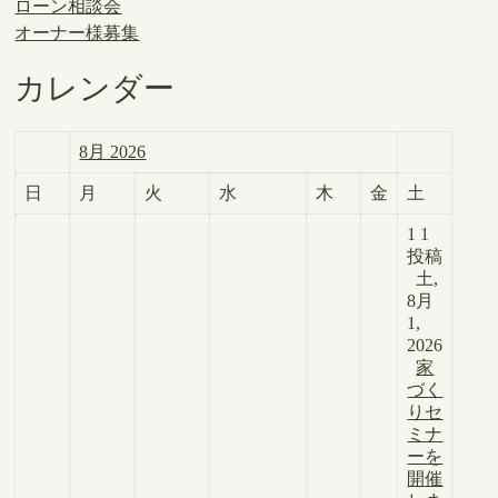
ローン相談会
オーナー様募集
カレンダー
8月 2026
日
月
火
水
木
金
土
1
1
投稿
土,
8月
1,
2026
家
づく
りセ
ミナ
ーを
開催