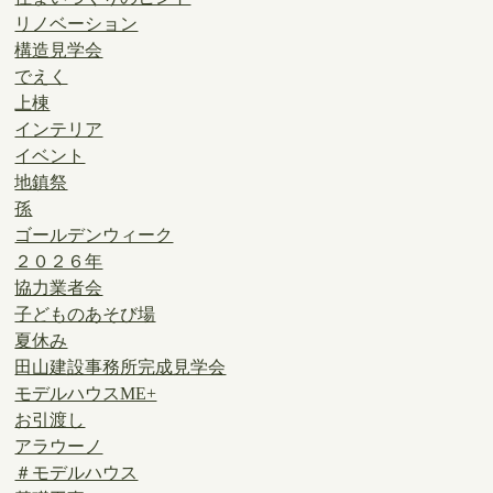
リノベーション
構造見学会
でえく
上棟
インテリア
イベント
地鎮祭
孫
ゴールデンウィーク
２０２６年
協力業者会
子どものあそび場
夏休み
田山建設事務所完成見学会
モデルハウスME+
お引渡し
アラウーノ
＃モデルハウス