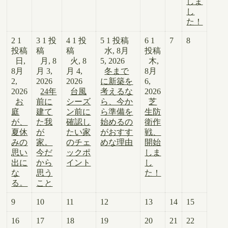
しま
し
た！
2
1
3
1 投
4
1 投
5
1 投稿
6
1
7
8
投稿
稿
稿
水, 8月
投稿
日,
月, 8
火, 8
5, 2026
木,
8月
月 3,
月 4,
冬まで
8月
2,
2026
2026
に新築を
6,
2026
24年
台風
考えるな
2026
お
前に
シーズ
ら、今か
芝
庭
建て
ン前に
ら準備を
生防
が、
た我
確認し
始めるの
衛作
夏休
が
たい家
がおすす
戦、
みの
家。
のチェ
めな理由
開始
思い
今だ
ックポ
しま
出に
から
イント
し
な
思う
た！
る。
こと
9
10
11
12
13
14
15
16
17
18
19
20
21
22