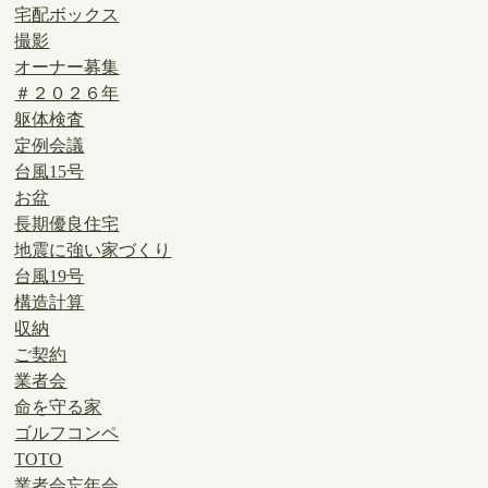
宅配ボックス
撮影
オーナー募集
＃２０２６年
躯体検査
定例会議
台風15号
お盆
長期優良住宅
地震に強い家づくり
台風19号
構造計算
収納
ご契約
業者会
命を守る家
ゴルフコンペ
TOTO
業者会忘年会