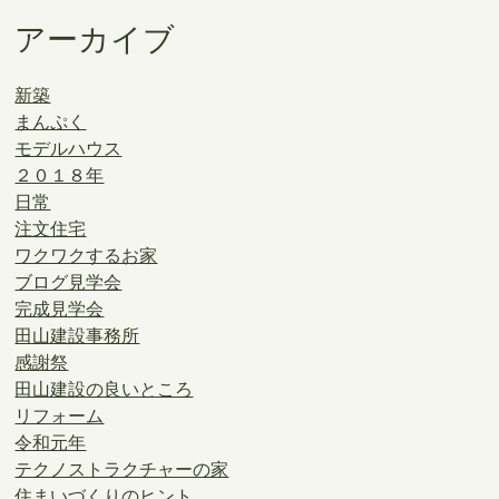
アーカイブ
新築
まんぷく
モデルハウス
２０１８年
日常
注文住宅
ワクワクするお家
ブログ見学会
完成見学会
田山建設事務所
感謝祭
田山建設の良いところ
リフォーム
令和元年
テクノストラクチャーの家
住まいづくりのヒント