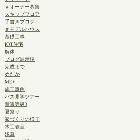
＃オーナー募集
スキップフロア
手書きブログ
＃モデルハウス
基礎工事
IOT住宅
解体
ブログ展示場
完成まで
めだか
ME+
施工事例
バス見学ツアー
耐震等級3
夏祭り
家づくりの様子
木工教室
浅草