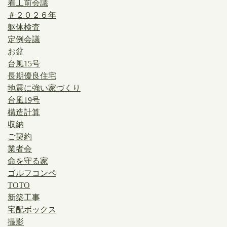
着工前会議
＃２０２６年
躯体検査
定例会議
お盆
台風15号
長期優良住宅
地震に強い家づくり
台風19号
構造計算
収納
ご契約
業者会
命を守る家
ゴルフコンペ
TOTO
新築工事
宅配ボックス
撮影