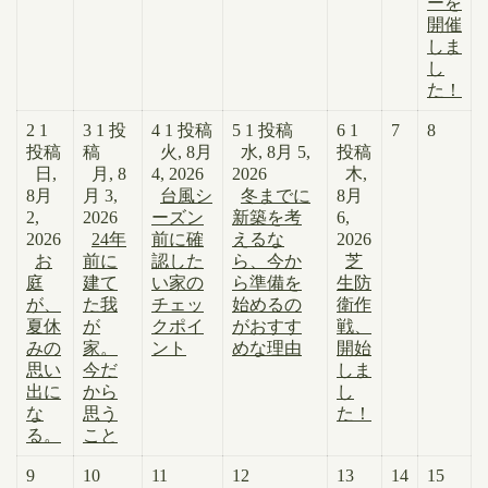
ーを
開催
しま
し
た！
2
1
3
1 投
4
1 投稿
5
1 投稿
6
1
7
8
投稿
稿
火, 8月
水, 8月 5,
投稿
日,
月, 8
4, 2026
2026
木,
8月
月 3,
台風シ
冬までに
8月
2,
2026
ーズン
新築を考
6,
2026
24年
前に確
えるな
2026
お
前に
認した
ら、今か
芝
庭
建て
い家の
ら準備を
生防
が、
た我
チェッ
始めるの
衛作
夏休
が
クポイ
がおすす
戦、
みの
家。
ント
めな理由
開始
思い
今だ
しま
出に
から
し
な
思う
た！
る。
こと
9
10
11
12
13
14
15