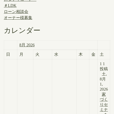
＃LDK
ローン相談会
オーナー様募集
カレンダー
8月 2026
日
月
火
水
木
金
土
1
1
投稿
土,
8月
1,
2026
家
づく
りセ
ミナ