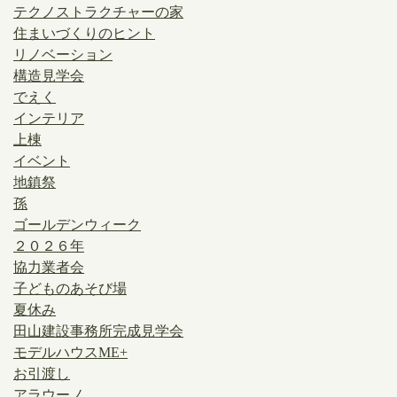
テクノストラクチャーの家
住まいづくりのヒント
リノベーション
構造見学会
でえく
インテリア
上棟
イベント
地鎮祭
孫
ゴールデンウィーク
２０２６年
協力業者会
子どものあそび場
夏休み
田山建設事務所完成見学会
モデルハウスME+
お引渡し
アラウーノ