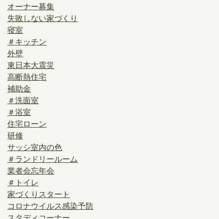
オーナー募集
失敗しない家づくり
寝室
＃キッチン
外壁
東日本大震災
高断熱住宅
補助金
＃洗面室
＃浴室
住宅ローン
研修
サッシ室内の色
＃ランドリールーム
業者会忘年会
＃トイレ
家づくりスタート
コロナウイルス感染予防
スタディコーナー