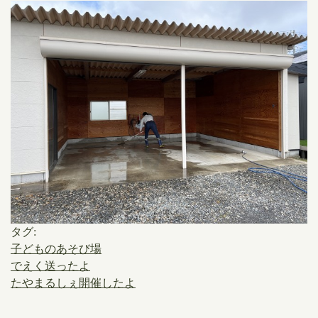
タグ:
子どものあそび場
でえく送ったよ
たやまるしぇ開催したよ